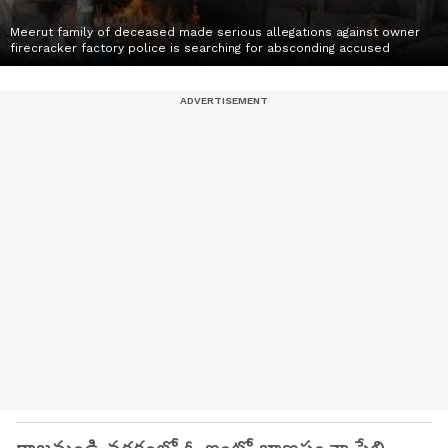
Meerut family of deceased made serious allegations against owner
firecracker factory police is searching for absconding accused