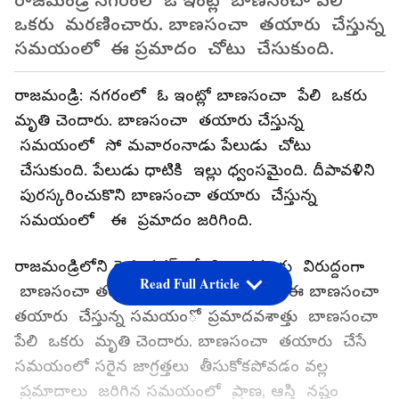
రాజమండ్రి నగరంలో ఓ ఇంట్లో బాణసంచా పేలి
ఒకరు మరణించారు. బాణసంచా తయారు చేస్తున్న
సమయంలో ఈ ప్రమాదం చోటు చేసుకుంది.
రాజమండ్రి: నగరంలో ఓ ఇంట్లో బాణసంచా పేలి ఒకరు
మృతి చెందారు. బాణసంచా తయారు చేస్తున్న
సమయంలో సో మవారంనాడు పేలుడు చోటు
చేసుకుంది. పేలుడు ధాటికి ఇల్లు ధ్వంసమైంది. దీపావళిని
పురస్కరించుకొని బాణసంచా తయారు చేస్తున్న
సమయంలో ఈ ప్రమాదం జరిగింది.
రాజమండ్రిలోని రైతు నగర్ లో నిబంధనలకు విరుద్దంగా
Read Full Article
బాణసంచా తయారు చేస్తున్నారు. అయితే ఈ బాణసంచా
తయారు చేస్తున్న సమయంో ప్రమాదవశాత్తు బాణసంచా
పేలి ఒకరు మృతి చెందారు. బాణసంచా తయారు చేసే
సమయంలో సరైన జాగ్రత్తలు తీసుకోకపోవడం వల్ల
ప్రమాదాలు జరిగిన సమయంలో ప్రాణ, ఆస్తి నష్టం