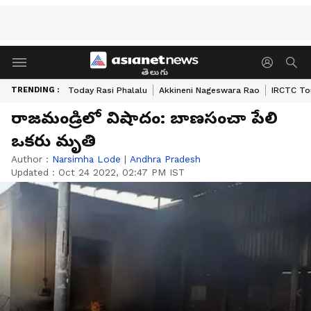
తెలుగు
TRENDING :
Today Rasi Phalalu
Akkineni Nageswara Rao
IRCTC To
రాజమండ్రిలో విషాదం: బాణసంచా పేలి
ఒకరు మృతి
Author :
Narsimha Lode
|
Andhra Pradesh
Updated :
Oct 24 2022, 02:47 PM IST