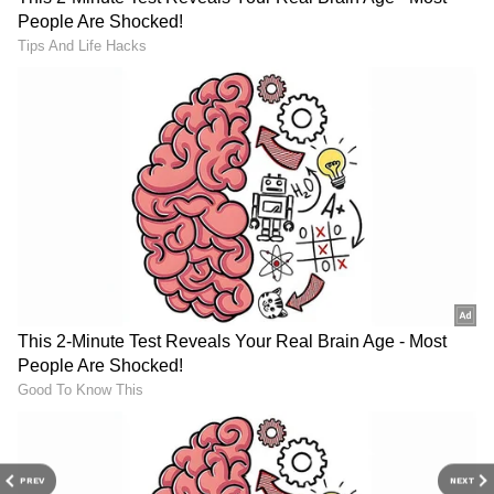
గతంలో కూడా రెండు తెలుగు రాష్ట్రాల్లో బాణసంచా
తయారు చేస్తున్న సమయంలో ప్రమాదాలు జరిగిన
ఘటనలు చోటు చేసుకున్నాయి. ప్రమాదాలు జరిగిన
సమయంలోనే హడావుడి చేసి ఆ తర్వాత చూసీ
RECOMMENDED STORIES
చూడనట్టుగా వ్యవహరించడం వల్లే తరుచుగా ఈ
రకమైన ప్రమాదాలు చోటు చేసుకుంటున్నాయనే విమర్శలు
PREV
NEXT
కూడా లేకపోలేదు.