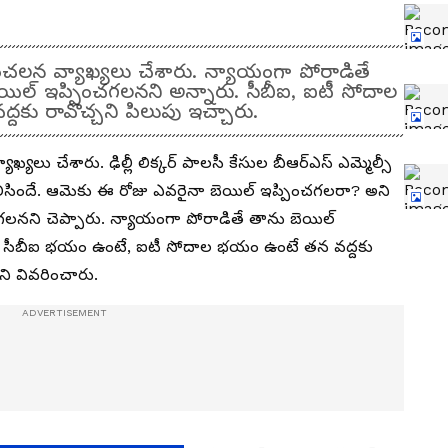
్ సంచలన వ్యాఖ్యలు చేశారు. న్యాయంగా పోరాడితే
ెయిల్ ఇప్పించగలనని అన్నారు. సీబీఐ, ఐటీ సోదాల
్దకు రావొచ్చని పిలుపు ఇచ్చారు.
ాఖ్యలు చేశారు. ఢిల్లీ లిక్కర్ పాలసీ కేసుల బీఆర్ఎస్ ఎమ్మెల్సీ
ెలిసిందే. ఆమెకు ఈ రోజు ఎవరైనా బెయిల్ ఇప్పించగలరా? అని
గలనని చెప్పారు. న్యాయంగా పోరాడితే తాను బెయిల్
దు, సీబీఐ భయం ఉంటే, ఐటీ సోదాల భయం ఉంటే తన వద్దకు
ని వివరించారు.