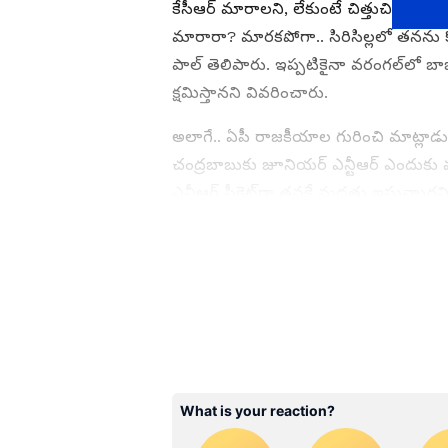
కేసీఆర్ మారాలని, లేకుంటే చిత్తుచిత్తుగా 
మారారా? మారకపోగా.. సిరిసిల్లలో తనను కొట
పాల్ తెలిపారు. ఇప్పటికైనా వరంగల్‌లో బా
క్షమిస్తానని వివరించారు.
అలాగే.. ఏపీ రాజకీయాల గురించి మాట్లాడుత
చంద్రబాబుకు జూనియర్ ఎన్టీఆర్ ఎందుకు మ
ఎన్టీఆర్ సీక్రెట్‌గా తనకే మద్దతు ఇస్తున
కోరారు.
ABOUT THE AUTHOR
MK
Mahesh K