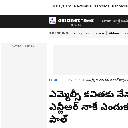
Malayalam
Newsable
Kannada
Kannada
తాజా వార్తలు
ఎ
TRENDING :
Today Rasi Phalalu
Akkineni N
HOME
TELANGANA
ఎమ్మెల్సీ కవితకు నేను బెయిల్ ఇప్పించ
ఎమ్మెల్సీ కవితకు న
ఎన్టీఆర్ నాకే ఎందుక
పాల్