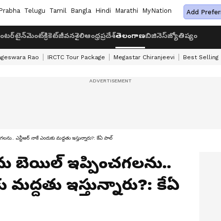
Prabha
Telugu
Tamil
Bangla
Hindi
Marathi
MyNation
Add Prefer
ంటర్‌టైన్‌మెంట్
క్రికెట్
జీవనశైలి
ఆంధ్రప్రదేశ్
తెలంగాణ
బిజినెస్
జ్యోతిష్యం
ageswara Rao
IRCTC Tour Package
Megastar Chiranjeevi
Best Selling
గలను.. ఎన్టీఆర్ నాకే ఎందుకు మద్దతు ఇస్తున్నారు?: కేఏ పాల్
ేను బెయిల్ ఇప్పించగలను..
ు మద్దతు ఇస్తున్నారు?: కేఏ