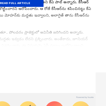
ఓడిస్తామని తాను చెప్పలేదా? అని కేఏ పాల్ అన్నారు. కేసీఆర్
READ FULL ARTICLE
్టించారని ఆరోపించారు. ఆ రోజే కేసీఆర్‌ను శపించినట్టు కేఏ
బు మోహన్‌కు మద్దతు ఇవ్వాలని, అలాగైతే తాను కేసీఆర్‌ను
ూ.. పోలవరం ప్రాజెక్టులో అవినీతి జరిగిందని అన్నారు.
ద్దతు ఇవ్వడం లేదని ప్రశ్నించారు. అంతేకాదు, జూనియర్
్నారని వివరించారు. ఈ విషయమై ఏపీ ప్రజలు ఆలోచించాలని