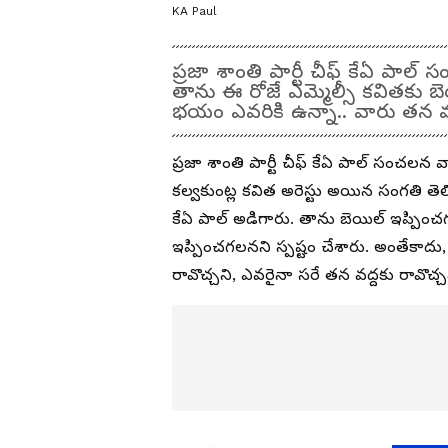
KA Paul
ప్రజా శాంతి పార్టీ చీఫ్ కేఏ పాల
తాను ఈ రోజే ఎమ్మెల్సీ కవితకు బ
భయం ఎవరికి ఉన్నా.. వారు తన వద
ప్రజా శాంతి పార్టీ చీఫ్ కేఏ పాల్ సంచలన వ్య
కల్వకుంట్ల కవిత అరెస్టు అయిన సంగతి త
కేఏ పాల్ అడిగారు. తాను బెయిల్ ఇప్పించ
ఇప్పించగలనని స్పష్టం చేశారు. అంతేకా
రావొచ్చని, ఎవరైనా సరే తన వద్దకు రావొచ్చ