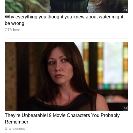
అతడికి కాంగ్రెస్ యువజన విభాగంలో చోటుదక్కింది. ఇలా
విద్యార్థి నాయకుడు కాస్త రాజకీయ నాయకుడిగా
మారిపోయారు మహేష్ కుమార్ గౌడ్.