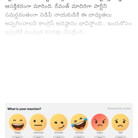
ఆసక్తికరంగా మారింది. రేవంత్ మాదిరిగా పార్టీని
సమర్దవంతంగా నడిపే నాయకుడికే ఈ బాధ్యతలు
అప్పగించాలని కాంగ్రెస్ అదిష్టానం భావిస్తోంది... ఇందుకోసం
ఇప్పటికే ముమ్మర కసరత్తు చేపట్టింది.
అయితే తెలంగాణ కాంగ్రెస్ బాస్ ఎవరన్న సస్పెన్స్ కు
LATEST VIDEOS
ఇప్పటికే తెరడినట్లు తెలుస్తోంది. అదిష్టానం టిపిసిసి చీఫ్ ను
ఇప్పటికే ఎంపికచేసిన రాష్ట్ర నాయకుల్లో ఏకాభిప్రాయం
కుదరకపోవడం వల్లే అధికారిక ప్రకటన రావడంలేదనేది
కాంగ్రెస్ వర్గాల టాక్. అధికారంలో వున్న రాష్ట్రం కావడంతో
టిపిసిసి అధ్యక్ష పదవిపై చాలామంది సీనియర్లు కన్నేసారు...
రేసులో చాలా పేర్లు వినిపించాయి. చివరకు ప్రస్తుత కాంగ్రెస్
వర్కింగ్ ప్రెసిడెంట్, ఎమ్మెల్సీ బొమ్మ మహేష్ కుమార్ గౌడ్
పేరును ఖరారు చేసినట్లు తెలుస్తోంది.
ABOUT THE AUTHOR