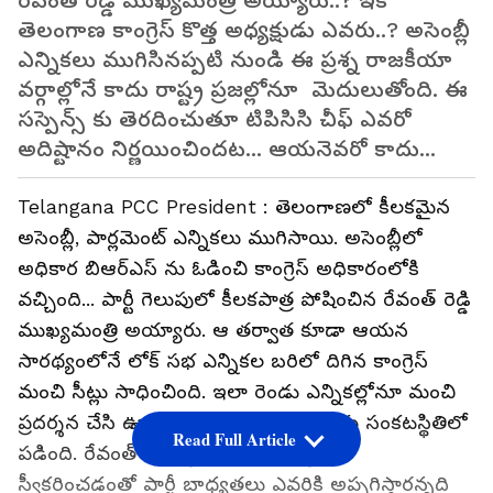
రేవంత్ రెడ్డి ముఖ్యమంత్రి అయ్యారు..? ఇక
తెలంగాణ కాంగ్రెస్ కొత్త అధ్యక్షుడు ఎవరు..? అసెంబ్లీ
ఎన్నికలు ముగిసినప్పటి నుండి ఈ ప్రశ్న రాజకీయా
వర్గాల్లోనే కాదు రాష్ట్ర ప్రజల్లోనూ మెదులుతోంది. ఈ
సస్పెన్స్ కు తెరదించుతూ టిపిసిసి చీఫ్ ఎవరో
అదిష్టానం నిర్ణయించిందట... ఆయనెవరో కాదు...
Telangana PCC President : తెలంగాణలో కీలకమైన
అసెంబ్లీ, పార్లమెంట్ ఎన్నికలు ముగిసాయి. అసెంబ్లీలో
అధికార బిఆర్ఎస్ ను ఓడించి కాంగ్రెస్ అధికారంలోకి
వచ్చింది... పార్టీ గెలుపులో కీలకపాత్ర పోషించిన రేవంత్ రెడ్డి
ముఖ్యమంత్రి అయ్యారు. ఆ తర్వాత కూడా ఆయన
సారథ్యంలోనే లోక్ సభ ఎన్నికల బరిలో దిగిన కాంగ్రెస్
మంచి సీట్లు సాధించింది. ఇలా రెండు ఎన్నికల్లోనూ మంచి
ప్రదర్శన చేసి ఊపుమీదున్న కాంగ్రెస్ ఇప్పుడు సంకటస్థితిలో
Read Full Article
పడింది. రేవంత్ ముఖ్యమంత్రిగా బాధ్యతలు
స్వీకరించడంతో పార్టీ బాధ్యతలు ఎవరికి అప్పగిస్తారన్నది