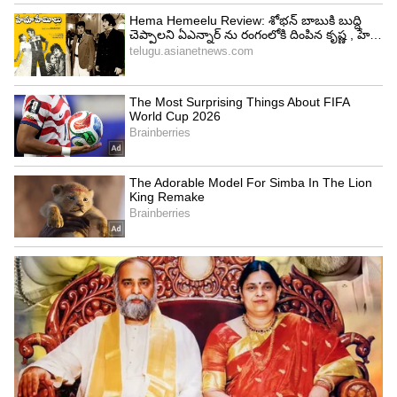
చాలాకాలం కాంగ్రెస్ పార్టీలో పనిచేసిన తర్వాత 1994 లో
డిచ్ పల్లి అసెంబ్లీకి పోటీచేసే అవకాశం దక్కింది. చాలా
చిన్నవయసులోనే అవకాశం వచ్చినా ఎమ్మల్యే
కాలేకపోయారు. ఆ తర్వాత కూడా 2014లో నిజామాబాద్
అర్భన్ అసెంబ్లీకి పోటీచేసి ఓడిపోయారు. ఇలా వరుస
ఓటములు ఎదురైనా ఏమాత్రం కుంగిపోకుండా కాంగ్రెస్
పార్టీని బలోపేతం చేసేందుకు క‌ృషిచేసారు. గత పదేళ్లలో
మంత్రులు, ఎమ్మెల్యేలు, ఎమ్మెల్సీలు... చివరకు పిసిసి చీఫ్
లుగా చేసినవారు కూడా పార్టీమారినా మహేష్ కుమార్ గౌడ్
ఆ ఆలోచన చేయలేదు. కాంగ్రెస్ పార్టీ కష్టకాలంలో వుండగా
అండగా నిలిచాడు... ఇదే ఆయనను అదిష్టానం ద‌ృష్టిలో
పడేలా చేసింది.
పార్టీ కోసం ఎమ్మెల్యే సీటు త్యాగం :