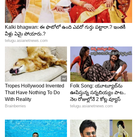
మహేష్ కుమార్ గౌడ్ పార్టీ కోసం వరుసగా రెండుసార్లు తాను
పోటీచేద్దామన్న సీటును త్యాగం చేసారు. 2018
నిజామాబాద్ అర్బన్ నుండి పోటీకి సిద్దమయ్యారు... కానీ ఆ
సీటును అదిష్టానం మైనారిటీలకు కేటాయించింది. అదిష్టానం
నిర్ణయానికి కట్టుబడి ఎలాంటి అభ్యంతరం చెప్పకుండా పోటీ
నుండి తప్పుకున్నారు. దీంతో ఆ ఎన్నికల్లో అతడికి మేనిఫెస్టో
కమిటీ కన్వీనర్ బాధ్యతలు అప్పగించింది కాంగ్రెస్.