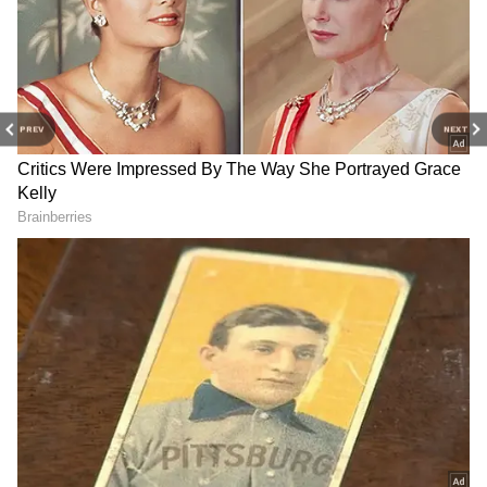
PREV
NEXT
తెలంగాణ మాల్దీవులు:
Heavy Rains Alert :
హైదరాబాద్‌కు దగ్గర్లోనే.. ఈ హిడెన్
బంగాళాఖాతంలో బలపడ్డ
ఐలాండ్ చూస్తే దిమ్మ తిరిగిపోద్ది !
అల్పపీడనం.. ఈ జిల్లాలకు భారీ
వర్షాల అలర్ట్
Telangana: ఒక‌టి కాదు, రెండు
Tomato Price : టమాటా
కాదు.. ఆగ‌స్టు 15న ఏకంగా 3
ధరలు ఢమాల్.. హైదరాబాద్ లో