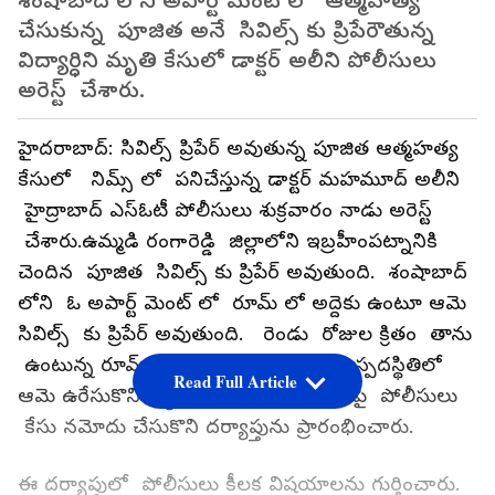
శంషాబాద్ లోని అపార్ట్ మెంట్ లో ఆత్మహత్య
చేసుకున్న పూజిత అనే సివిల్స్ కు ప్రిపేరౌతున్న
విద్యార్ధిని మృతి కేసులో డాక్టర్ అలీని పోలీసులు
అరెస్ట్ చేశారు.
హైదరాబాద్: సివిల్స్ ప్రిపేర్ అవుతున్న పూజిత ఆత్మహత్య
కేసులో నిమ్స్ లో పనిచేస్తున్న డాక్టర్ మహమూద్ అలీని
హైద్రాబాద్ ఎస్ఓటీ పోలీసులు శుక్రవారం నాడు అరెస్ట్
చేశారు.ఉమ్మడి రంగారెడ్డి జిల్లాలోని ఇబ్రహీంపట్నానికి
చెందిన పూజిత సివిల్స్ కు ప్రిపేర్ అవుతుంది. శంషాబాద్
లోని ఓ అపార్ట్ మెంట్ లో రూమ్ లో అద్దెకు ఉంటూ ఆమె
సివిల్స్ కు ప్రిపేర్ అవుతుంది. రెండు రోజుల క్రితం తాను
ఉంటున్న రూమ్ లోనే పూజిత అనుమానాస్పదస్థితిలో
Read Full Article
ఆమె ఉరేసుకొని మృతి చెందింది. ఈ ఘటనపై పోలీసులు
కేసు నమోదు చేసుకొని దర్యాప్తును ప్రారంభించారు.
ఈ దర్యాప్తులో పోలీసులు కీలక విషయాలను గుర్తించారు.