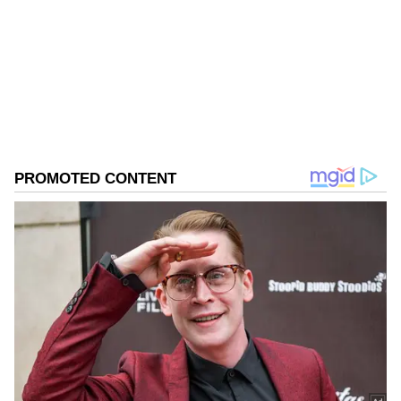
బద్దలు కొట్టి చూస్తే పూజిత మృతదేహం గుర్తించారు.
Published :
Dec 30 2022, 12:35 PM IST
పూజిత ఉరేసుకొన్నట్టుగా కన్పించింది. పూజిత డెడ్
Follow Us
బాడీకి కుటుంబ సభ్యులు అంత్యక్రియలు పూర్తి చేశారు.
పూజిత మృతిపై కుటుంబసభ్యులు ఇచ్చిన ఫిర్యాదు
ఆధారంగా పోలీసులు దర్యాప్తు చేస్తున్నారు.