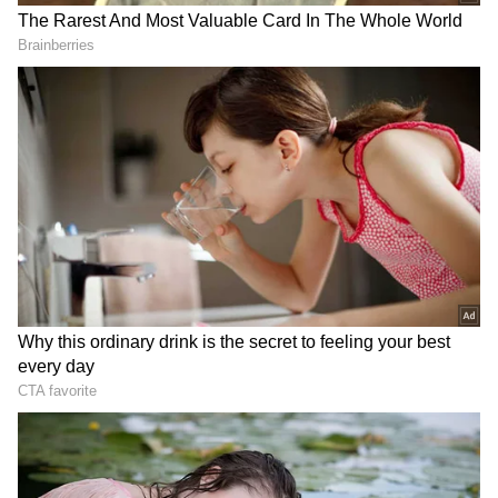
శుభ‌వార్త‌లు. కొత్త పెన్ష‌న్ల‌తో పాటు
కిలో ధర ఎంతో తెలుసా?
LATEST VIDEOS
చీరను నేసిన సీఎం చంద్రబాబు | CM
Chandrababu Chirala tour | Asianet
Telugu
బంగాళాఖాతంలో అల్పపీడనం...ఇక ఏపీలో
దంచుడే | Asianet News Telugu