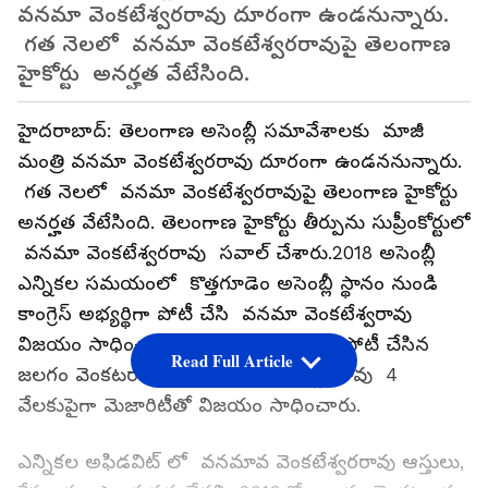
వనమా వెంకటేశ్వరరావు దూరంగా ఉండనున్నారు.
గత నెలలో వనమా వెంకటేశ్వరరావుపై తెలంగాణ
హైకోర్టు అనర్హత వేటేసింది.
హైదరాబాద్: తెలంగాణ అసెంబ్లీ సమావేశాలకు మాజీ
మంత్రి వనమా వెంకటేశ్వరరావు దూరంగా ఉండననున్నారు.
గత నెలలో వనమా వెంకటేశ్వరరావుపై తెలంగాణ హైకోర్టు
అనర్హత వేటేసింది. తెలంగాణ హైకోర్టు తీర్పును సుప్రీంకోర్టులో
వనమా వెంకటేశ్వరరావు సవాల్ చేశారు.2018 అసెంబ్లీ
ఎన్నికల సమయంలో కొత్తగూడెం అసెంబ్లీ స్థానం నుండి
కాంగ్రెస్ అభ్యర్థిగా పోటీ చేసి వనమా వెంకటేశ్వరావు
విజయం సాధించారు.బీఆర్ఎస్ అభ్యర్ధిగా పోటీ చేసిన
Read Full Article
జలగం వెంకటరావుపై వనమా వెంకటేశ్వరరావు 4
వేలకుపైగా మెజారిటీతో విజయం సాధించారు.
ఎన్నికల అఫిడవిట్ లో వనమావ వెంకటేశ్వరరావు ఆస్తులు,