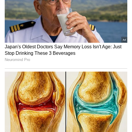
చీరను నేసిన సీఎం చంద్రబాబు | CM
Chandrababu Chirala tour | Asianet
Telugu
బంగాళాఖాతంలో అల్పపీడనం...ఇక ఏపీలో
దంచుడే | Asianet News Telugu