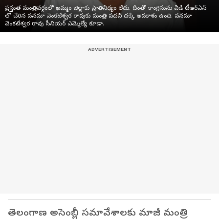
ప్రస్తుత మంత్రివర్గంలో ఖమ్మం జిల్లాకు ప్రాతినిధ్యం లేదు. దీంతో కాంగ్రెసును వీడి టీఆర్ఎస్
లో చేరిన వనమా వెంకటేశ్వర రావుకు మంత్రి పదవి దక్కే అవకాశం ఉంది. వనమా
వెంకటేశ్వర రావు సీనియర్ ఎమ్మెల్యే కూడా.
తెలంగాణ అసెంబ్లీ సమావేశాలకు మాజీ మంత్రి