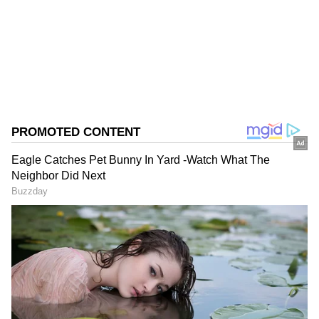
Published :
Aug 03 2023, 09:58 AM IST
విచారణ ఎప్పుడు జరగనుందో రేపు తేలే అవకాశం ఉంది.
Follow Us
DOWNLOAD APP