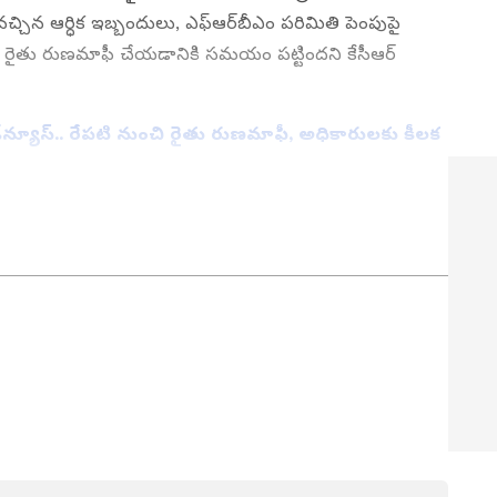
వచ్చిన ఆర్ధిక ఇబ్బందులు, ఎఫ్ఆర్‌బీఎం పరిమితి పెంపుపై
్లే రైతు రుణమాఫీ చేయడానికి సమయం పట్టిందని కేసీఆర్
‌న్యూస్.. రేపటి నుంచి రైతు రుణమాఫీ, అధికారులకు కీలక