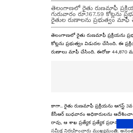
తెలంగాణలో రైతు రుణమాఫీ ప్రక్రి
గురువారం రూ.167.59 కోట్లను ప్
రైతుల రుణాలను ప్రభుత్వం మాఫీ చ
తెలంగాణలో రైతు రుణమాఫీ ప్రక్రియను ప్ర
కోట్లను ప్రభుత్వం విడుదల చేసింది. ఈ ప్
రుణాలు మాఫీ చేసింది. ఈరోజు 44,870 మం
కాగా.. రైతు రుణమాఫీ ప్రక్రియను ఆగస్ట్ 
కేసీఆర్ బుధవారం అధికారులను ఆదేశించార
రావు, ఆ శాఖ ప్రత్యేక ప్రత్యేక ప్రధాన కా
సమీక్ష నిర్వహించారు ముఖ్యమంత్రి. అనంత