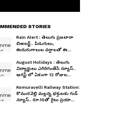
MMENDED STORIES
Rain Alert : తెలుగు ప్రజలారా
బిఅలర్ట్.. పిడుగులు,
ఈదురుగాలుల వర్షాలతో ఈ
ప్రాంతాలకు పొంచివున్న ప్రమాదం
August Holidays : తెలుగు
విద్యార్థులు ఎగిరిగంతేసే న్యూస్..
ఆగస్ట్ లో ఏకంగా 12 రోజుల
సెలవులే..! ఏరోజు, ఎందుకు?
Komuravelli Railway Station:
కొమురవెల్లి మల్లన్న భక్తులకు గుడ్
న్యూస్.. రూ.10తో రైలు ప్రయాణం..
పూర్తి వివరాలు ఇవే