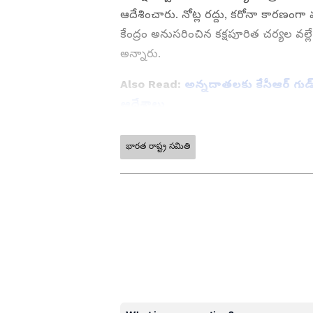
ఆదేశించారు. నోట్ల రద్దు, కరోనా కారణంగా 
కేంద్రం అనుసరించిన కక్షపూరిత చర్యల వల
అన్నారు.
Also Read:
అన్నదాతలకు కేసీఆర్ గుడ్
ఆదేశాలు
భారత రాష్ట్ర సమితి
ABOUT THE AUTHOR
SK
Siva Kodati