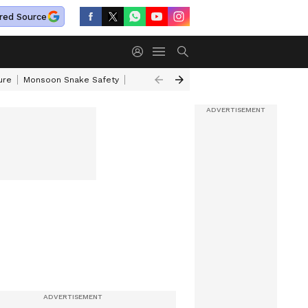
red Source
ure
Monsoon Snake Safety
Akkineni Nageswara Rao
IRCTC Tour Pac