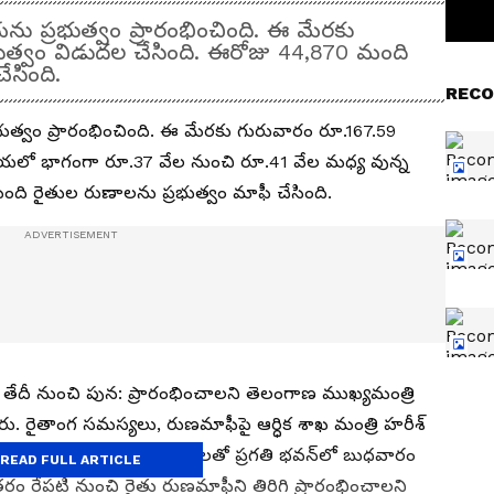
యను ప్రభుత్వం ప్రారంభించింది. ఈ మేరకు
రభుత్వం విడుదల చేసింది. ఈరోజు 44,870 మంది
ేసింది.
RECO
భుత్వం ప్రారంభించింది. ఈ మేరకు గురువారం రూ.167.59
రక్రియలో భాగంగా రూ.37 వేల నుంచి రూ.41 వేల మధ్య వున్న
ది రైతుల రుణాలను ప్రభుత్వం మాఫీ చేసింది.
3వ తేదీ నుంచి పున: ప్రారంభించాలని తెలంగాణ ముఖ్యమంత్రి
ు. రైతాంగ సమస్యలు, రుణమాఫీపై ఆర్ధిక శాఖ మంత్రి హరీశ్
ర్యదర్శి రామకృష్ణారావు తదితరులతో ప్రగతి భవన్‌లో బుధవారం
READ FULL ARTICLE
రం రేపటి నుంచి రైతు రుణమాఫీని తిరిగి ప్రారంభించాలని