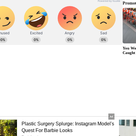
రైతుల సంక్షేమం కోసం ఇచ్చిన మాటకు కట్టుబడే వుంటామని
తు బీమా, ఉచిత విద్యుత్, సాగునీటి పథకాలను నిబద్ధతతో
ైతులకు మరో రూ.19 వేల కోట్ల రుణమాఫీ జరగాల్సి వుందని.. రైతు
బర్ రెండో వారం నాటికి ఈ ప్రక్రియ పూర్తి చేయాలని సీఎం