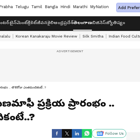
Prabha
Telugu
Tamil
Bangla
Hindi
Marathi
MyNation
Add Prefer
ంటర్‌టైన్‌మెంట్
క్రికెట్
జీవనశైలి
ఆంధ్రప్రదేశ్
తెలంగాణ
బిజినెస్
జ్యోతిష్యం
halalu
Korean Kanakaraju Movie Review
Silk Smitha
Indian Food Cult
్రారంభం .. తొలిరోజు ఎంతమందికంటే..?
మాఫీ ప్రక్రియ ప్రారంభం ..
కంటే..?
Follow Us