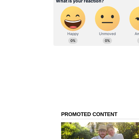
అయినా ఎన్ని ఇబ్బందులు ఎదురైనప్పటికీ 
సీఎం పేర్కొన్నారు. అలాగే రైతు బంధు, రై
కొనసాగిస్తున్నామని కేసీఆర్ తెలిపారు. ర
బంధు తరహాలో విడతలవారీగా చేస్తూ, సెప్టెం
అధికారులను ఆదేశించారు.