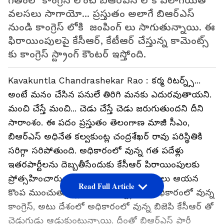
గతంలోో కాంగ్రెస్ లోంచి బిఆర్ఎస్ లోకి ఎలాగయితే
వలసలు సాగాయో... ప్రస్తుతం అలాగే బిఆర్ఎస్
నుండి కాంగ్రెస్ లోకి జంపింగ్ లు సాగుతున్నాయి. ఈ
ఫిరాయింపులపై కేసీఆర్, కేటీఆర్ చేస్తున్న కామెంట్స్
కు కాంగ్రెస్ స్ట్రాంగ్ కౌంటర్ ఇస్తోంది.
Kavakuntla Chandrashekar Rao : కర్మ రిటర్న్స్...
అంటే మనం చేసిన పనులే తిరిగి మనకు ఎదురవుతాయని.
మంచి చేస్తే మంచి... చెడు చేస్తే చెడు జరుగుతుందని దీని
సారాంశం. ఈ పదం ప్రస్తుతం తెలంగాణ మాజీ సీఎం,
బిఆర్ఎస్ అధినేత కల్వకుంట్ల చంద్రశేఖర్ రావు పరిస్థితికి
సరిగ్గా సరిపోతుంది. అధికారంలో వున్న గత పదేళ్లు
ఇతరపార్టీలను దెబ్బతీసేందుకు కేసీఆర్ పిరాయింపులకు
ప్రోత్సహించారు... ఇప్పుడు అవే ఫిరాయింపులు ఆయన
Read Full Article
కొంప ముంచుతున్నాయి. ఇటు రాష్ట్రంలో అధికారంలో వున్న
కాంగ్రెస్, అటు దేశంలో అధికారంలో వున్న బిజెపి కేసీఆర్ తో
చెడుగుడు ఆడుకుంటున్నాయి. దీంతో బిఆర్ఎస్ పార్టీ