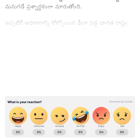
మనుగడే ప్రశ్నార్థకంగా మారుతోంది.
ఇప్పటికే అధికారాన్ని కోల్పోయిన ఢీలా పడ్డ భారత రాష్ట్ర
సమితి పరిస్థితి మూలిగే నక్కపై తాటిపండు పడ్డట్లు
తయారయ్యింది. అసెంబ్లీ ఎన్నికల్లో ఓటమి మొదలు ఆ
LATEST VIDEOS
పార్టీకి దెబ్బ మీద దెబ్బ పడుతోంది. ఇప్పటికే ఆ పార్టీ
ఎమ్మెల్యేలు, మాజీలు, ప్రజా ప్రతినిధులు, నాయకులే కాదు
కార్యకర్తలు కూడా ఇతర పార్టీల్లోకి జంప్ అవుతున్నారు. ఈ
ఫిరాయింపులను ఎలా ఆపాలో అర్థంకాక ఆ పార్టీ అధినేత
కేసీఆర్ తల పట్టుకుంటున్నారు.
అయితే తాజాగా ఆరుగురు బిఆర్ఎస్ ఎమ్మెల్సీలు
మూకుమ్మడిగా కాంగ్రెస్ లో చేరారు. మరికొందరు ఎమ్మెల్సీలు
కూడా కాంగ్రెస్ లో చేరేందుకు సిద్దంగా వున్నారంటూ ప్రచారం
ABOUT THE AUTHOR
జరుగుతోంది. ఇలా ప్రస్తుతం అసెంబ్లీలో స్పష్టమైన
Arun Kumar P