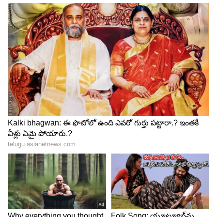
ఫిరాయింపులపై బిఆర్ఎస్ నేతలు ఏమంటున్నారు...
భారత రాష్ట్ర సమితి పార్టీనుండి కొనసాగుతున్న వలసలు
అధినాయత్వాన్ని ఉక్కిరిబిక్కిరి చేస్తున్నాయి. ఇప్పటివరకు
ఒక్కొక్కరుగా పార్టీ మారితే తాజాగా గుంపులు గుంపులుగా
బిఆర్ఎస్ ను వీడుతున్నారు. ఇదే పరిస్థితి కొనసాగితే
బిఆర్ఎస్ మిగిలేది కల్వకుంట్ల కుటుంబమే. వీరిలోనూ