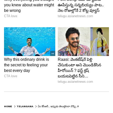
కేసీఆర్ మేనల్లుడు, మాజీ మంత్రి హరీష్ రావు ఎప్పటినుండో
బిఆర్ఎస్ ను వీడతారనే ప్రచారం జరుగుతోంది. అవకాశం
దొరికితే ఆయన కూడా పార్టీ మారతారు. కాబట్టి తండ్రి
బిడ్డలు కేసీఆర్, కేటిఆర్, కవిత మాత్రమే బిఆర్ఎస్ లో
మిగిలిపోతారని ప్రత్యర్థి పార్టీల నాయకులు ఎద్దేవా
చేస్తున్నారు.
అయితే ఈ ఫిరాయింపులపై బిఆర్ఎస్ వర్కింగ్ ప్రెసిడెంట్
కేటీఆర్ స్పందిస్తూ... కాంగ్రెస్ లో చేరే ఎమ్మెల్యేలు, ఇతర
ప్రజాప్రతినిధులు రాజీనామా చేయాలని డిమాండ్
చేస్తున్నారు. ఇతర పార్టీలో గెలిచిన నాయకులను
సిగ్గులేకుండా చేర్చుకుంటున్నారంటూ కాంగ్రెస్
అధినాయకత్వం మరీ ముఖ్యంగా సీఎం రేవంత్ రెడ్డిపై
విమర్శలు చేస్తున్నారు. దమ్ముంటే బిఆర్ఎస్ నుండి
HOME
TELANGANA
ఏం కేసీఆర్.. ఇప్పుడు తెలుస్తోందా నొప్పి..!!
చేర్చుకున్న ఎమ్మెల్యేలతో రాజీనామా చేయించి ఎన్నికలకు