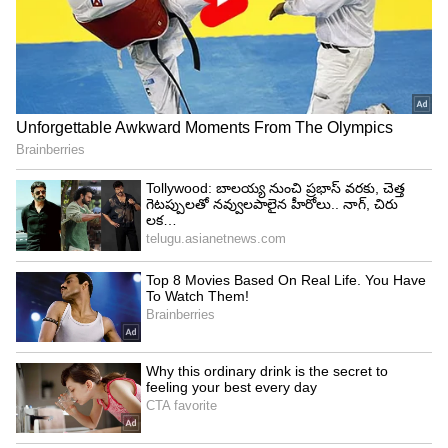
అసెంబ్లీ ఎన్నికల్లో కాస్త నయం... గౌరవప్రదమైన ఓట్లు,సీట్లు
సాధించింది కేసీఆర్ పార్టీ. కానీ లోక్ సభ ఎన్నికల్లో మాత్రం
బిఆర్ఎస్ ఘోరంగా ఓడిపోయింది. ఈ ఓటమిని ముందే
గుర్తించిన సిట్టింగ్ ఎంపీలు రంజిత్ రెడ్డి, బిబి పాటిల్,
రాములు పార్టీ మారారు. వీరంతా బిఆర్ఎస్ మళ్లీ సీటు
ఇస్తామన్నా కాదని వేరే పార్టీలో చేరారు. ఊహించినట్లుగానే
తెలంగాణలోని 17 లోక్ సభ స్థానాల్లో కనీసం ఒక్కటంటే
ఒక్కటి కూడా బిఆర్ఎస్ గెలవలేదు. దీంతో ఇక బిఆర్ఎస్
పని ఖతం అనే భావన ప్రజల్లో ఏర్పడింది.