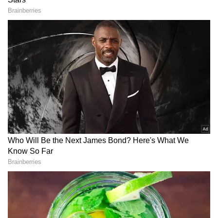
పరిస్థితి ఏమిటి అని కేటీఆర్ ప్రశ్నించారు.
గతంలో బిఆర్ఎస్ ప్రభుత్వం రెండుసార్లు రుణమాఫీ చేసిన
LATEST VIDEOS
విషయాన్ని కేటీఆర్ గుర్తుచేసారు. మొదటిసారి 2014,
రెండోసారి 2018 లో రైతు రుణమాఫీ చేసామని... ఇలా
చీరాల పర్యటన లో స్వయంగా చీరను నేసిన
కేసీఆర్ సర్కార్ రుణమాఫీతో పోలిస్తే కాంగ్రెస్ చేసేది పావు
సీఎం చంద్రబాబు | CM Chandrababu
వంతేనని అన్నారు. 2014 లోనే లక్షలోపు రుణాల మాఫీకి
Chirala tour | Asianet Telugu
రూ.16,144 కోట్లు వెచ్చించాం... సుమారు 35 లక్షల రైతులకు
లబ్ది చేకూర్చామన్నారు. ఇక 2018లో కూడా లక్షలోపు
గుజరాత్‌లో వింత ఘటన అలల్లా ఎగసి
రుణమాఫీకి రూ. 19,198 కోట్లు, లబ్దిదారుల సంఖ్య సుమారు
పడుతున్న బావి నీళ్లు | Virparada village |
37 లక్షలుగా వుందని కేటీఆర్ తెలిపారు. మరి ఇప్పుడు
Gujarat mysterious well
కేవలం 11 లక్షలమందికే రుణమాఫీ అంటున్నారు? ఇదేంటని
కేటీఆర్ ప్రశ్నించారు.