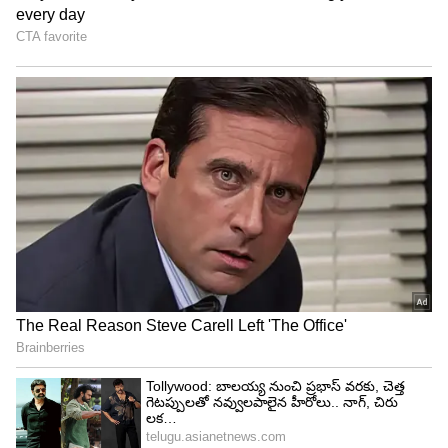
మాజీ వ్యవసాయ మంత్రి సింగిరెడ్డి నిరంజన్ రెడ్డి రైతు
రుణమాఫీపై మాట్లాడుతూ... పదేళ్ల కిందటే అంటే 2014 లో
లక్ష రూపాయల రుణమాఫీకి 17వేల కోట్లు ఖర్చయ్యిందని
తెలిపారు. అలాంటిది 2014 లో రూ.6,800 కోట్లతో రుణమాఫీ
ఎలా సాధ్యం..? లక్షలోపు రుణాలున్న రైతులు కేవలం 11
లక్షల మందే వున్నారా? అని ప్రశ్నించారు. అసలు లక్ష వరకు
రుణం తీసుకున్న రైతులు ఎంత మంది ? రూ.2 లక్షల వరకు
రుణం తీసుకున్న రైతులు ఎంత మంది ? రూ.2 లక్షల రుణం
మాఫీ చేయడానికి ఎంత అవుతుంది ? అనేది ప్రభుత్వం
వివరించాలని నిరంజన్ రెడ్డి డిమాండ్ చేసారు.