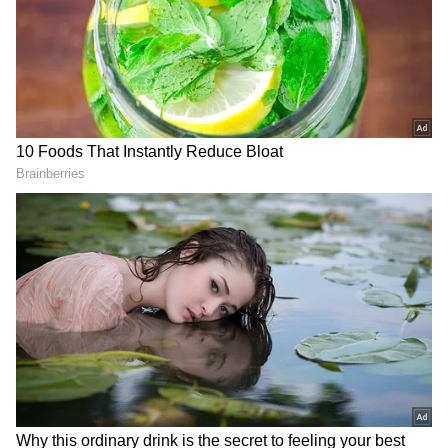
కాంగ్రెస్ పార్టీ మేనిఫెస్టోలో పేర్కొన్నట్లు ప్రతి రైతుకు రూ.2
లక్షల లోపు రుణాలను మాఫీ చేయాలని కేటీఆర్ డిమాండ్
చేసారు. అర్హులైన రైతులకు రుణమాఫీ అందలేదంటే వారి
తరపున పోరాడతామని హెచ్చరించారు. ఇక రైతు భరోసాలో
కూడా అర్హులైన ప్రతి రైతుకు అందివ్వాలని కేటీఆర్ కోరారు.