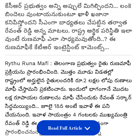
కేసీఆర్ ప్రభుత్వం అన్ని అప్పులే మిగిల్చిందని... లంకె
బిందెలు వుంటాయనుకుంటూ ఖాళీ ఖజానా
కనిపిస్తోందని సీఎంగా బాధ్యతలు చేపట్టిన తర్వాత
రేవంత్ రెడ్డి అన్న మాటలు. రాష్ట్ర ఆర్థిక పరిస్థితి ఇలా
వుంటే రుణమాఫీ ఎలా సాధ్యమవుతోంది..? ఈ
రుణమాఫీకే కేటీఆర్ ఇంట్రెస్టింట్ కామెంట్స్...
Rythu Runa Mafi : తెలంగాణ ప్రభుత్వం రైతు రుణమాఫీ
ప్రక్రియను ప్రారంభించింది. మొత్తం మూడు విడతల్లో
రాష్ట్రంలో అర్హులైన రైతులందరికి రూ.2 లక్షల లోపు రుణాలు
మాఫీ చేస్తామని ప్రకటించారు. ఇందులో భాగంగానే మొదట
లక్ష రూపాయల రుణాలను మాఫీ చేసేందుకు రేవంత్ సర్కార్
సిద్దమయ్యింది... జూలై 18న అంటే ఇవాళే ఈ పని
చేయనుంది. ఇవాళ సాయంత్రం 4 గంటలకు ముఖ్యమంత్రి
రేవంత్ రెడ్డి ఈ రుణమాఫీ ప్రక్రియను లాంఛనంగా
Read Full Article
ప్రారంభించనున్నారు... ఇందుకోసం ఏర్పాట్లన్ని