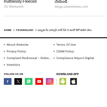
HOME
TECHNOLOGY
ఇప్పుడు మీ వాట్సాప్ చాట్ సేఫ్ గా ఉందో లేదో ఈజీగా తెలుసుకోవచ్చు.. త్వరలో కొత్త అప్‌డేట్..
About Website
Terms Of Use
Privacy Policy
CSAM Policy
Complaint Redressal - Website
Compliance Report Digital
Investors
FOLLOW US ON
DOWNLOAD APP
© Copyright 2026 Asianxt Digital Technologies Private Limited (Formerly
known as Asianet News Media & Entertainment Private Limited) | All Rights
Reserved