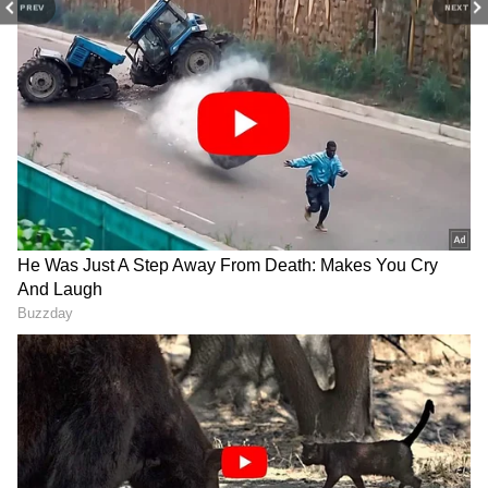
PREV
NEXT
వాట్సాప్‌లో మెసేజ్‌లు అంత
ఐఫోన్ 18 ప్రో vs ఐఫోన్ 15 ప్రో:
వేగంగా ఎలా వెళ్తాయి.? టిక్స్
అప్‌గ్రేడ్ చేయడం వర్త్ ఏనా?
వెనుక టెక్నాల‌జీ తెలిస్తే వావ్
ఫీచర్లు, కెమెరా, ధర వివరాలు ఇవే
అనాల్సిందే