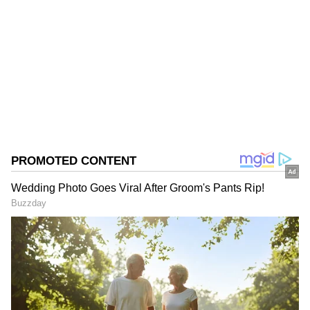
Ashok Kumar
AK
Published :
Mar 14 2024, 07:40 PM IST
Follow Us
వాట్సాప్ గోప్యతకు సంబంధించి 2021 సంవత్సరం నుండి
వివాదం కొనసాగుతుందని మీకు తెలిసిందే. Meta
WhatsApp కోసం కొత్త ప్రైవసీ విధానాన్ని విడుదల