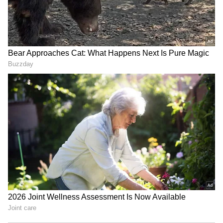
Vivo S2: ధ‌ర మిడ్‌రేంజ్‌, ఫీచ‌ర్స్
iPhone: భారీగా పడిపోయిన
మాత్రం హై రేంజ్‌.. వివో నుంచి
ఐఫోన్ ధర, ఎంత తగ్గిందో తెలిస్తే
కొత్త ఫోన్ వ‌చ్చేసింది
ఎగిరి గంతేయాల్సిందే?
LATEST VIDEOS
లాల్ దర్వాజా బోనాల ఉత్సవాల్లో కేటీఆర్ |
KTR | Lal Darwaza Bonalu
Celebrations
Peddi Sudarshan Reddy కుటుంబానికి
రూ.2.25 కోట్ల ఆర్థిక సాయం | KCR |
Asianet News Telugu