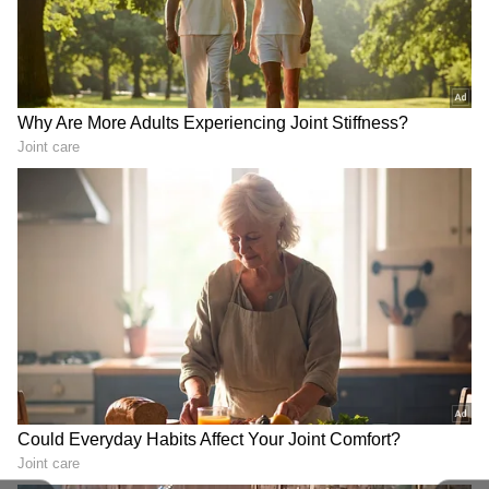
చేయడంతో ఇదంతా మొదలైంది. ఈ ప్రైవసీ విధానంపై
చాలా వివాదాలు ఉన్నాయి ఇంకా టెలిగ్రామ్ అలాగే సిగ్నల్
DOWNLOAD APP
వంటి అనేక యాప్‌లు బ్లాక్ చేయబడ్డాయి, అయినప్పటికీ
నేటికీ WhatsApp ప్రజాదరణ ఇతర మల్టీమీడియా
మెసేజింగ్ యాప్‌ల కంటే చాలా ఎక్కువగా ఉంది.
RECOMMENDED STORIES