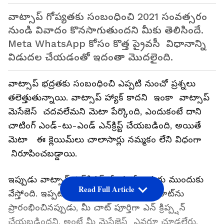
వాట్సాప్ గోప్యతకు సంబంధించి 2021 సంవత్సరం
నుండి వివాదం కొనసాగుతుందని మీకు తెలిసిందే.
Meta WhatsApp కోసం కొత్త ప్రైవసీ విధానాన్ని
విడుదల చేయడంతో ఇదంతా మొదలైంది.
వాట్సాప్ భద్రతకు సంబంధించి ఎప్పటి నుంచో ప్రశ్నలు
తలెత్తుతున్నాయి. వాట్సాప్ హ్యాక్ కాదని ఇంకా వాట్సాప్
మెసేజెస్ చదవలేమని మెటా పేర్కొంది, ఎందుకంటే దాని
చాటింగ్ ఎండ్-టు-ఎండ్ ఎన్‌క్రిప్ట్ చేయబడింది, అయితే
మెటా ఈ క్లెయిమ్‌లు చాలాసార్లు నమ్మకం లేని విధంగా
నిరూపించబడ్డాయి.
ఇప్పుడు వాట్సాప్ ఎన్‌క్రిప్షన్‌తో మరో అడుగు ముందుకు
Read Full Article
వేస్తోంది. ఇప్పటి వరకు, మీరు మొదటిసారి చాట్‌ను
ప్రారంభించినప్పుడు, మీ చాట్ పూర్తిగా ఎన్ క్రిప్ప్షన్
చేయబడిందని, అంటే మీ మెసేజెస్ ఎవరూ చూడలేరు,