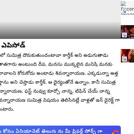
ట్ ఎపిసోడ్
డ్ లో సుమిత్ర దొరుకుతుందంటావా కార్తీక్ అని అడుగుతాడు
ి తాతగారు అంటుంది దీప. మనసు ముక్కలైన మనిషి మనకు
 రావాలని కోరుకోదు అంటాడు శివన్నారాయణ. ఎక్కడున్నా అత్త
ను అని చెప్తాడు కార్తీక్. ఆ ధైర్యంతోనే ఉన్నాం. కానీ సుమిత్ర
రాయణ. ఫస్ట్ నువ్వు కూర్చో నాన్న. టిఫిన్ చేయ్ నాన్న
్నారాయణ సుమిత్ర విషయం తెలిసినట్లే వాళ్లతో ఇన్ డైరెక్ట్ గా
ుంటారు.
సం ఏసియానెట్ తెలుగు ను మీ ఫ్రిఫర్డ్ సోర్స్ గా