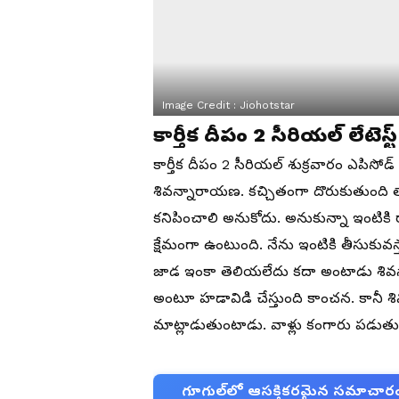
Image Credit :
Jiohotstar
కార్తీక దీపం 2 సీరియల్ లేటెస్
కార్తీక దీపం 2 సీరియల్ శుక్రవారం ఎపిసో
శివన్నారాయణ. కచ్చితంగా దొరుకుతుంద
కనిపించాలి అనుకోదు. అనుకున్నా ఇంటికి
క్షేమంగా ఉంటుంది. నేను ఇంటికి తీసుకువస్తా
జాడ ఇంకా తెలియలేదు కదా అంటాడు శివన్నా
అంటూ హడావిడి చేస్తుంది కాంచన. కానీ శివన
మాట్లాడుతుంటాడు. వాళ్లు కంగారు పడుత
గూగుల్‌లో ఆసక్తికరమైన సమాచారం కో