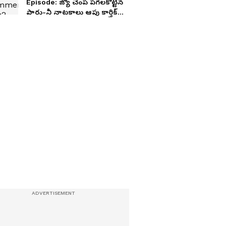
Episode: జ్యో చెంప పగలకొట్టిన
పారు-నీ నాటకాలు ఆపు కార్తిక్
అన్న శివన్నారాయణ