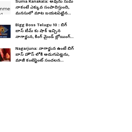
Suma Kanakala: అవును సుమ
నాకంటే ఎక్కువ సంపాదిస్తుంది,
మనసులో మాట బయటపెట్టిన
రాజీవ్ కనకాల, ఏమన్నాడంటే?
Bigg Boss Telugu 10 : బిగ్
బాస్ టీమ్ కు షాక్ ఇచ్చిన
నాగార్జున, కింగ్ మైండ్ బ్లోయింగ్
రెమ్యునరేషన్ డిమాండ్,
నిజమెంత?
Nagarjuna: నాగార్జున ఉంటే బిగ్
బాస్ హౌస్ లోకి అడుగుపెట్టను,
మాజీ కంటెస్టెంట్ సంచలన
కామెంట్స్