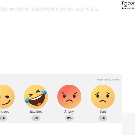
నేను కాంచనను చూడటానికి వచ్చాను. వచ్చిన పని
్నయ్య ఎలా ఉన్నాడని అడుగుతుంది కాంచన. సుమిత్ర లేదు
డట్లేదు. ఏదో పోగొట్టుకున్నట్లు, ఎవ్వరిలాగానో ఇంట్లో
ుగానే ఉన్నాడు అని బాధపడుతాడు. త్వరలోనే అత్త తిరిగి
ు కార్తీక్. నీతో కొంచెం మాట్లాడాలి. బయట వెయిట్ చేస్తాను అని
ణ.
test
Karthika Deepam 2 Latest
టుకున్న
Episode: జ్యో చెంప పగలకొట్టిన
ో
పారు-నీ నాటకాలు ఆపు కార్తిక్ అన్న
ణ
శివన్నారాయణ