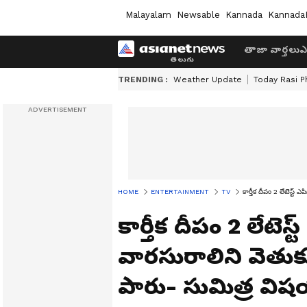
Malayalam
Newsable
Kannada
Kannada
తాజా వార్తలు
ఎ
TRENDING :
Weather Update
Today Rasi P
HOME
ENTERTAINMENT
TV
కార్తీక దీపం 2 లేటెస్ట
కార్తీక దీపం 2 లేటెస
వారసురాలిని వెతుకు
పారు- సుమిత్ర విషయ