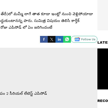
4వ తేదీ)లో మమ్మీ లాగే తాత కూడా ఇంట్లో నుంచి వెళ్లిపోయాడా
ిద్దుకుంటానన్న పారు. సుమిత్ర విషయం తెలిసి కార్తీక్
ోజు ఎపిసోడ్ లో ఏం జరిగిందంటే
Follow Us
LATE
RECO