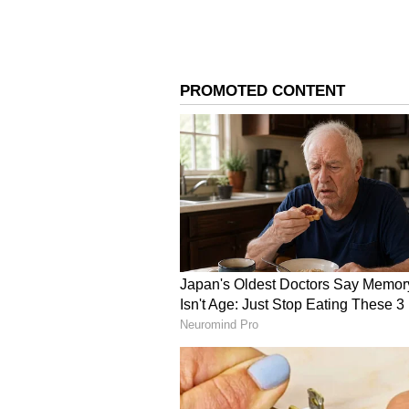
Image Credit :
Jiohotstar
తాత కూడా ఇంట్లో నుంచి వెళ
గ్రానీ తాత ఎక్కడికి వెళ్లాడు అని అడుగ
కూడా మమ్మీలాగే ఇంట్లో నుంచి వెళ్లిప
తాత కాదు కదా అంటుంది జ్యోత్స్న. కాదు.. 
కొంచెం కూడా ప్రేమ లేదా.. అంటుంది పారు. వ
పెంచారు కదా.. పెంచిన ప్రేమ అయినా ఉండా
అంటుంది జ్యోత్స్న. మీ తాత మంచాన పడితే న
ఎందుకు మారిపోతున్నావ్ జ్యోత్స్న అంటు