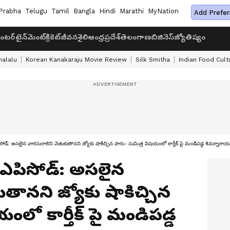
Prabha
Telugu
Tamil
Bangla
Hindi
Marathi
MyNation
Add Prefer
ంటర్‌టైన్‌మెంట్
క్రికెట్
జీవనశైలి
ఆంధ్రప్రదేశ్
తెలంగాణ
బిజినెస్
జ్యోతిష్యం
halalu
Korean Kanakaraju Movie Review
Silk Smitha
Indian Food Cult
్ ఎపిసోడ్: అసలైన వారసురాలిని వెతుకుతానని జ్యోకు షాకిచ్చిన పారు- సుమిత్ర విషయంలో కార్తీక్ పై మండిపడ్డ శివన్నారా
్ట్ ఎపిసోడ్: అసలైన
తానని జ్యోకు షాకిచ్చిన
ంలో కార్తీక్ పై మండిపడ్డ