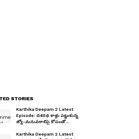
TED STORIES
Karthika Deepam 2 Latest
Episode: దశరథ కాళ్లు పట్టుకున్న
జ్యో-మనువరాలిపై కోపంతో
ఊగిపోయిన శివన్నారాయణ
Karthika Deepam 2 Latest