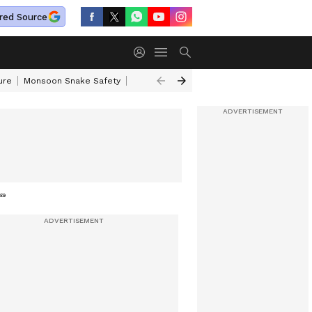
red Source
ure
Monsoon Snake Safety
Akkineni Nageswara Rao
IRCTC Tour Pac
యణ