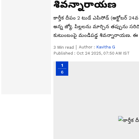
శివన్నారాయణ
కార్తీక దీపం 2 టుడే ఎపిసోడ్ (అక్టోబర్ 2
అన్న జ్యో. పిల్లలను మార్చిన తప్పును సరిద
కుటుంబంపై మండిపడ్డ శివన్నారాయణ. ఈ ర
Author :
Kavitha G
3
Min read
Published :
Oct 24 2025, 07:50 AM IST
1
6