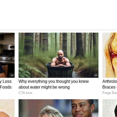
్లిపోయాడా?
ుతుంది జ్యోత్స్న. గదిలో చూడు అంటుంది పారు. లేడు.. ఈయన
ోయాడేమో అంటుంది జ్యో. ఆయన మీ తాతే అంటుంది పారు. సొంత
కానీ నిన్ను గుండెల మీద ఎత్తుకొని ఆడించిన తాతే. నీకు
ాళ్లు నీ సొంతవాళ్లు కాదు కావచ్చు. కానీ నిన్ను ప్రేమగానే
లి కదా.. అంటుంది పారు. నాకు ఎవ్వరిపైనా ప్రేమ లేదు
ా కళ్లల్లో నీళ్లు తిరిగాయి. కానీ నీకు ఏ బాధ లేదు. ఇలా
ంది పారు.