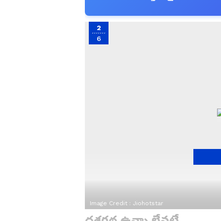
2
6
Image Credit :
Jiohotstar
దశరథ ఉన్నా లేనట్లే