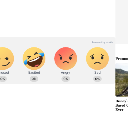
ి వచ్చిన అవుట్ అండ్ అవుట్ యాక్షన్ ఎంటర్ టైనర్ ‘కేజీఎఫ్
ిత్రానికి 8.5 రేటింగ్ ఇవ్వడం గమనార్హం. వరల్డ్ వైడ్ హయ్యేస్ట్