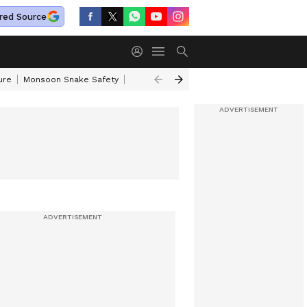
red Source
ure
Monsoon Snake Safety
Akkineni Nageswara Rao
IRCTC Tour Pac