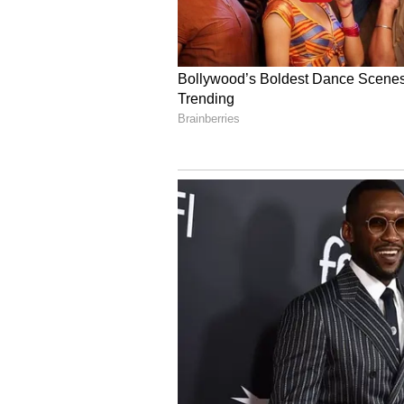
ఇక ఈ జాబితాలో మూడో స్థానాన్ని బాలీవుడ్ చిత
మారణకాండపై చిత్రీకరించిన ఈ సినిమాకు
నరేంద్రమోడీనే చిత్ర యూనిట్ ను అభినంది
ఇచ్చింది.