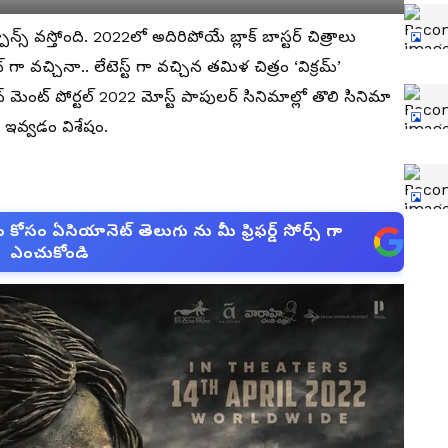
్స్ వస్తోంది. 2022లో అదిరిపోయే బ్లాక్ బాస్టర్ చిత్రాలు
ా వచ్చినా.. లేటెస్ట్ గా వచ్చిన తమిళ చిత్రం ‘విక్రమ్’
ెంట్ పోర్టల్ 2022 మోస్ట్ పాపులర్ సినిమాల్లో తొలి సినిమా
్ ఇవ్వడం విశేషం.
సం ఏసియానెట్ తెలుగు ను మీ ఫ్రిఫర్డ్ సోర్స్ గా
ఎంచుకోండి