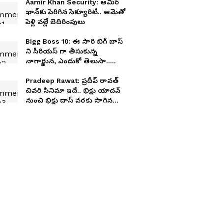
Aamir Khan Security: ఆమిర్
ఖాన్‌కు పెరిగిన సెక్యూరిటీ.. ఆమెతో
పెళ్లి వల్లే బెదిరింపులు
Bigg Boss 10: ఈ సారి బిగ్ బాస్
ని సీరియస్ గా తీసుకున్న
నాగార్జున, ఎందుకో తెలుసా..
లెక్కలన్నీ మారిపోతాయ్
Pradeep Rawat: ప్రదీప్ రావత్
చివరి సినిమా ఇదే.. భిక్షు యాదవ్
నుంచి భిక్షు దాస్ వరకు సాగిన
ప్రయాణం