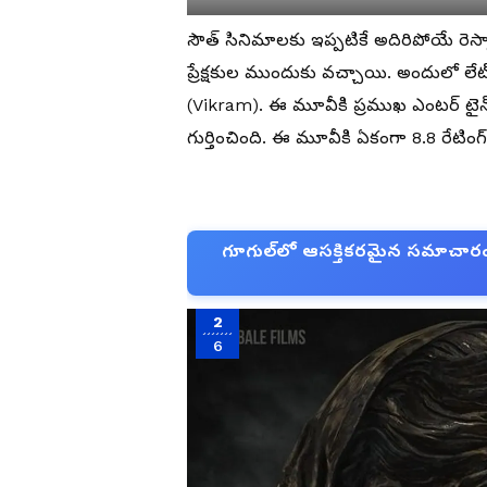
సౌత్ సినిమాలకు ఇప్పటికే అదిరిపోయే రెస్పాన
ప్రేక్షకుల ముందుకు వచ్చాయి. అందులో లేట్ గ
(Vikram). ఈ మూవీకి ప్రముఖ ఎంటర్ టైన్ మ
గుర్తించింది. ఈ మూవీకి ఏకంగా 8.8 రేటింగ
గూగుల్‌లో ఆసక్తికరమైన సమాచారం కో
2
6