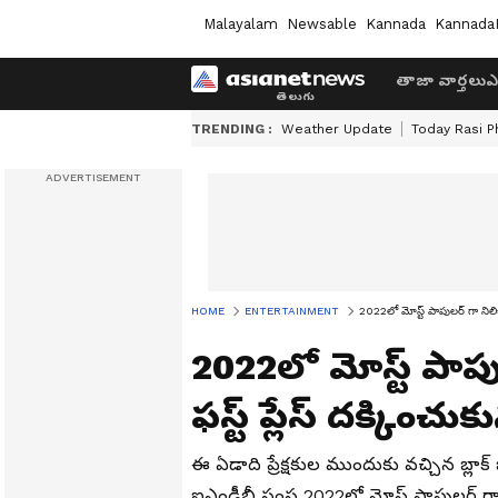
Malayalam
Newsable
Kannada
Kannada
తాజా వార్తలు
ఎ
TRENDING :
Weather Update
Today Rasi P
HOME
ENTERTAINMENT
2022లో మోస్ట్ పాపులర్ గా నిలిచిన
2022లో మోస్ట్ పాపుల
ఫస్ట్ ప్లేస్ దక్కించ
ఈ ఏడాది ప్రేక్షకుల ముందుకు వచ్చిన బ్ల
ఐఎండీబీ సంస్థ 2022లో మోస్ట్ పాపులర్ గా