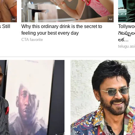
్రం ‘ది కశ్మీర్ ఫైల్స్’ దక్కించుకుంది. కశ్మీర్ పండిట్ల
 ఆడియెన్స్ నుంచి అనూహ్య స్పందన లభించింది. ఏకంగా పీఎం
ంచడం విశేషం. ఈ మూవీకి ఐఎండీబీ సంస్థ 8.3 రేటింగ్ ను