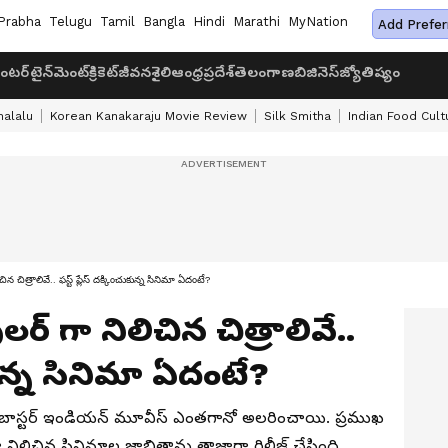
Prabha
Telugu
Tamil
Bangla
Hindi
Marathi
MyNation
Add Prefer
ంటర్‌టైన్‌మెంట్
క్రికెట్
జీవనశైలి
ఆంధ్రప్రదేశ్
తెలంగాణ
బిజినెస్
జ్యోతిష్యం
halalu
Korean Kanakaraju Movie Review
Silk Smitha
Indian Food Cult
 చిత్రాలివే.. ఫస్ట్ ప్లేస్ దక్కించుకున్న సినిమా ఏదంటే?
ర్ గా నిలిచిన చిత్రాలివే..
ుకున్న సినిమా ఏదంటే?
ాక్ బాస్టర్ ఇండియన్ మూవీస్ ఎంతగానో అలరించాయి. ప్రముఖ
 నిలిచిన సినిమాల జాబితాను తాజాగా రిలీజ్ చేసింది.