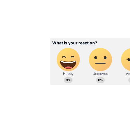
రెండో స్థానంలో కన్నడ చిత్ర పరిశ్రమ నుంచ
ఛాప్టర్ 2’ (KGF Chapter 2) నిలిచింది. ఈ చ