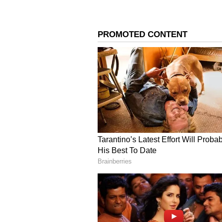
గ్రాసింగ్ వసూళ్లు చేసిన తొలి కన్నడ చిత్రంగా ‘
ఈ చిత్రానికి ప్రశాంత్ నీల్ దర్శకత్వం వహి
3
6