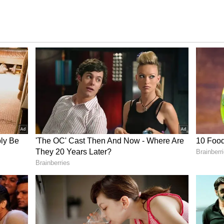
కేజీఎఫ్’ రికార్డు క్రియేట్ చేసింది. సూపర్ స్టార్ క్రిష్ నటించిన
ంచారు.