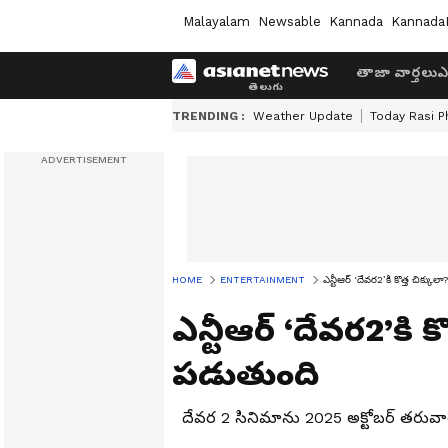
Malayalam
Newsable
Kannada
Kannada
తాజా వార్తలు
ఎ
TRENDING :
Weather Update
Today Rasi P
HOME
ENTERTAINMENT
ఎన్టీఆర్ ‘దేవర2’కి కొత్త చిక్క
ఎన్టీఆర్ ‘దేవర2’కి 
పడుతుంది
దేవర 2 సినిమాను 2025 అక్టోబర్ తరువాత స