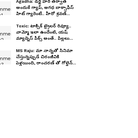
Agadha: డర్టీ హరి తర్వాత
అందుకే గ్యాప్, అగధ బాక్సాఫీస్
హిట్ గ్యారెంటీ.. హీరో శ్రవణ్
కామెంట్స్
Toxic: టాక్సిక్ ట్రైలర్ రివ్యూ..
వామ్మో ఇలా ఉందేంటి, యష్
మ్యాడ్నెస్ పీక్స్ అంతే.. పిల్లలు
అస్సలు చూడకూడదు
MS Raju: మా నాన్నతో సినిమా
చేస్తున్నప్పుడే చిరంజీవికి
పెళ్లయింది, రాంచరణ్ తో గోల్డెన్
ఛాన్స్ మిస్ చేసుకున్నా