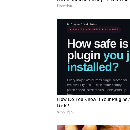
అయితే ఎన్టీఆర్ కు మాత్రం దేవర 2 సినిమాన
అలోచనగా తెలుస్తోంది. కొరటాల తాను మధ్య
, బిజినెస్ కూడా చూడకూడదని ఆచార్య తో