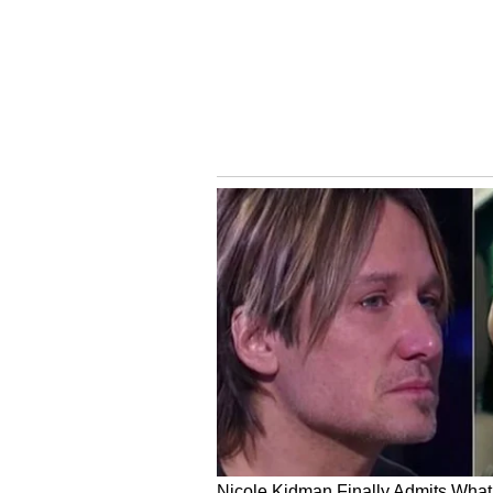
తేడాలు వచ్చాయని అంటున్నారు. అయితే ఆ వి
చెప్పి ఇండైరక్ట్ గా విషయం తెలియచేసాడని
అవుతుందని అంటున్నారు.
4
6