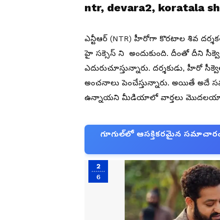
ntr, devara2, koratala sh
ఎన్టీఆర్‌ (NTR) హీరోగా కొరటాల శివ దర్శ
హై సక్సెస్ ని అందుకుంది. దీంతో దీని సీక్
ఎదురుచూస్తున్నారు. దర్శకుడు, హీరో సీక్వెల్స
అంచనాలు పెంచేస్తున్నారు. అయితే అదే సమ
ఉన్నాయని మీడియాలో వార్తలు మొదలయ్
గూగుల్‌లో ఆసక్తికరమైన సమాచారం కో
2
6