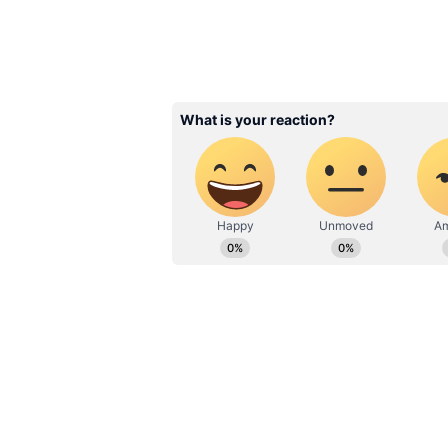
అయితే ఎవరు ఏమన్నారు...ఆ అన్నది ఎవరు..
మాట్లాడే ధైర్యం ఎవరు చేసారు అనుకున్నారు
నిలదీయటం, ప్రీ రిలీజ్ పంక్షన్ కాన్సిల్ గు
..నిర్మాతను ఉద్దేశించి అని తెలుస్తోంది.
3
6