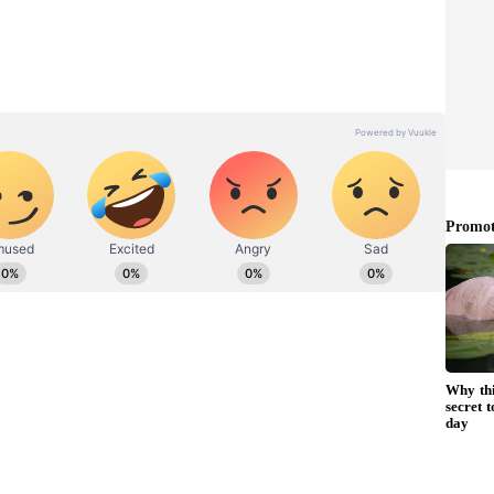
.ఎన్టీఆర్ కు ,కళ్యాణ్ రామ్ కు సన్నిహితుడైన హరి పై
. ఫ్యాన్స్ సోషల్ మీడియాలో హరిని అప్డేట్స్ గురించి
రించి మాట్లాడమే అనుకున్నారు. అయితే ఎన్టీఆర్ మాట్లాడింది