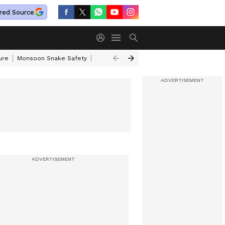
red Source
ure
Monsoon Snake Safety
Akkineni Nageswara Rao
IRCTC Tour Pac