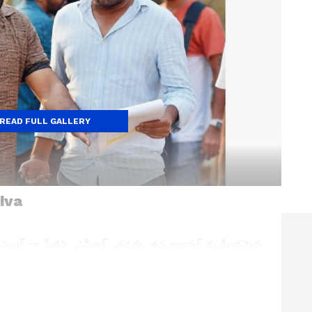
READ FULL GALLERY
iva
ంట్ గా స్టేజీపై ఎన్టీఅర్ తనకు, తన బ్యానర్ కు కీలకమైన
ఏమనుకున్నా హరి తనకు, తన బ్రదర్ కు, తమ బ్యానర్ కు
గా చెప్పుకొచ్చారు.