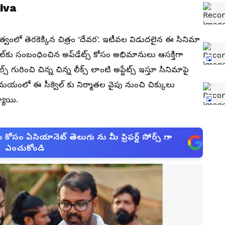
iva
కత్వంలో తెరకెక్కిన చిత్రం ‘దేవర’. ఇటీవల విడుదలైన ఈ సినిమా
వెల్‌కు సంబంధించిన అప్‌డేట్స్‌ కోసం అభిమానులు ఆసక్తిగా
్ గురించి చిన్న చిన్న లీక్స్ లాంటి అప్డేట్స్ ఇస్తూ సినిమాపై
యంలో ఈ సీక్వెల్ కు నిర్మాతల వైపు నుంచి చిక్కులు
యాయి.
సం ఏసియానెట్ తెలుగు ను మీ ఫ్రిఫర్డ్ సోర్స్ గా
ఎంచుకోండి