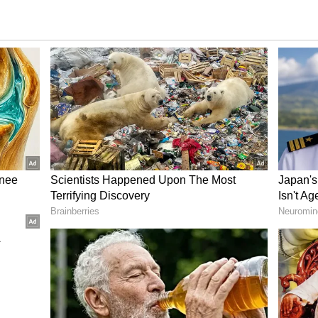
న్న విషయం మేరకు..ప్రొడక్షన్ లో హరి ప్రమేయం వుంటే తాను
ాకర్ మిక్కిలినేని స్ట్రైయిట్ గానే చెప్పినట్లు సమాచారం.
ర్ కు కోపం వచ్చింది.
న్టీఅర్ అర్ట్స్ కలవాల్సి వుంటుంది.అదే సమయంలో నిర్మాణ
ఆ క్రమంలోనే హరికి, నిర్మాత సుధాకర్ మిక్కిలినేని మధ్యన