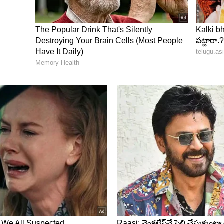
షయం నిర్మాతతో డైరక్ట్ గా చెప్పకుండా ఇలా స్టేజిపై ఎన్టీఆర్
 చెప్తున్నారు. కాబట్టి ఈ విషయమై తేలే దాకా దేవర 2 లేటు