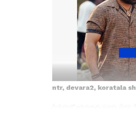
ntr, devara2, koratala sh
మీడియాలో జరుగుతున్న ప్రచారం మేరకు రీసె
హరి గురించి ఇటీవల మాట్లాడారు. ఎవరు 
కీలకం అని ఎన్టీఅర్ కుండ బద్దలు కొట్టినట్లు