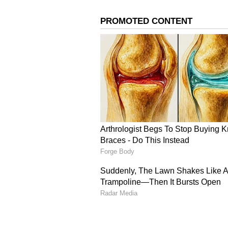
మీడియాలో ,ఫిల్మ్ సర్కిల్స్ లో వినపడుతు
దేవర 2 సినిమా చేయడం కష్టమని నిర్మాత సుధ
అయితే ఆ విషయం కళ్యాణ్ రామ్ కు , ఎన్టీఅ
ఎన్టీఆర్ సినిమా చెయ్యాలంటే ఖచ్చితంగా ఎ
బాధ్యతలు కూడా అప్పగించాల్సి వుంటుంది. 