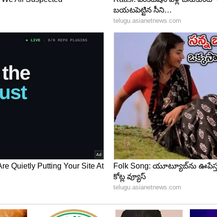
ు 2025 అక్టోబర్ తరువాత స్టార్ట్ చేయాలన్నది ఎన్టీఅర్
లో నిర్మాత, హీరో మధ్యన కొన్ని విషయాల్లో వేలు పెట్టకూడదని
 తెలుసుకుని దూరంగా ఉంటున్నారు.