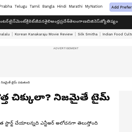
Prabha
Telugu
Tamil
Bangla
Hindi
Marathi
MyNation
Add Prefer
ంటర్‌టైన్‌మెంట్
క్రికెట్
జీవనశైలి
ఆంధ్రప్రదేశ్
తెలంగాణ
బిజినెస్
జ్యోతిష్యం
halalu
Korean Kanakaraju Movie Review
Silk Smitha
Indian Food Cult
ులా? నిజమైతే టైమ్ పడుతుంది
కొత్త చిక్కులా? నిజమైతే టైమ్
్టార్ట్ చేయాలన్నది ఎన్టీఅర్ అలోచనగా తెలుస్తోంది