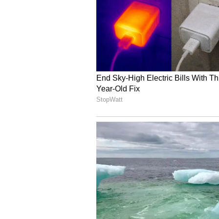
దాంతో పెద్దలు కుదిర్చిన పెళ్లి చేసుకుం
లో ఘనంగా జరింగింది. ఐదు రోజుల జరి
వివాహం టాక్ ఆఫ్ ది నేషన్ అయ్యింది.