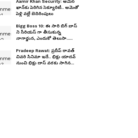
Aamir Khan Security: ఆమిర్
ఖాన్‌కు పెరిగిన సెక్యూరిటీ.. ఆమెతో
పెళ్లి వల్లే బెదిరింపులు
Bigg Boss 10: ఈ సారి బిగ్ బాస్
ని సీరియస్ గా తీసుకున్న
నాగార్జున, ఎందుకో తెలుసా..
లెక్కలన్నీ మారిపోతాయ్
Pradeep Rawat: ప్రదీప్ రావత్
చివరి సినిమా ఇదే.. భిక్షు యాదవ్
నుంచి భిక్షు దాస్ వరకు సాగిన
ప్రయాణం