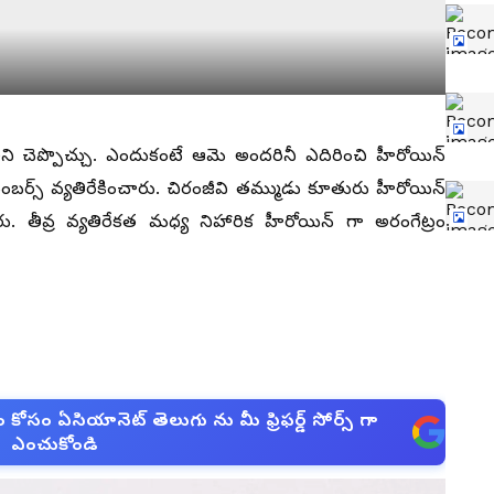
ని చెప్పొచ్చు. ఎందుకంటే ఆమె అందరినీ ఎదిరించి హీరోయిన్
ెంబర్స్ వ్యతిరేకించారు. చిరంజీవి తమ్ముడు కూతురు హీరోయిన్
. తీవ్ర వ్యతిరేకత మధ్య నిహారిక హీరోయిన్ గా అరంగేట్రం
సం ఏసియానెట్ తెలుగు ను మీ ఫ్రిఫర్డ్ సోర్స్ గా
ఎంచుకోండి