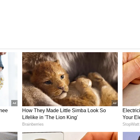
ంచుకుంది. తర్వాత హ్యాపీ వెడ్డింగ్, సూర్యకాంతం చిత్రాల్లో
 నిహారికకు బ్రేక్ రాలేదు. ఫ్యామిలీ నుండి ప్రోత్సాహం అంతంత
గా ఫ్యామిలీ నుండి నిహారికకు దక్కలేదు.