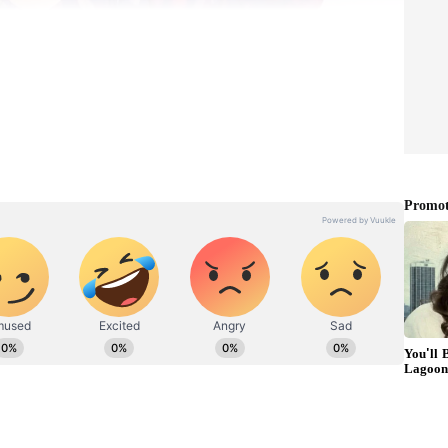
క్ లవ్ డ్రామాలో నాగ శౌర్య హీరోగా నటించాడు. ఒక మనసు