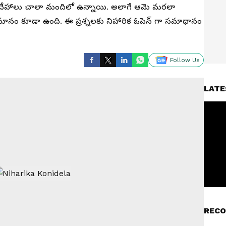
సందేహాలు చాలా మందిలో ఉన్నాయి. అలాగే ఆమె మరలా
ానం కూడా ఉంది. ఈ ప్రశ్నలకు నిహారిక ఓపెన్ గా సమాధానం
Follow Us
LATE
RECO