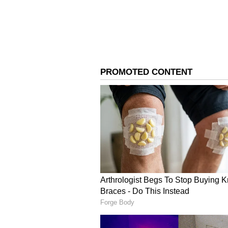
ఆశించిన ఫలితం ఇవ్వలేదు. పర్లేదు అనిపి
నటించింది. నాలుగైదు చిత్రాల్లో నటించిన
మాత్రమే. అబ్బాయిలకు దొరికిన మద్దతు మె
3
6