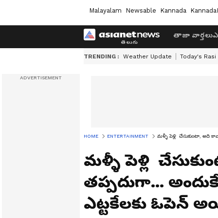
Malayalam
Newsable
Kannada
Kannada
తాజా వార్తలు
ఎ
TRENDING :
Weather Update
Today's Rasi
HOME
ENTERTAINMENT
మళ్ళీ పెళ్లి చేసుకుంటా, అది 
మళ్ళీ పెళ్లి చేసుక
తప్పదుగా... అందుక
ఎట్టకేలకు ఓపెన్ అ