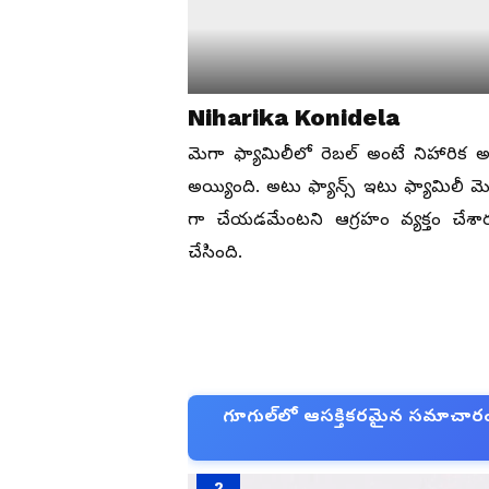
Niharika Konidela
మెగా ఫ్యామిలీలో రెబల్ అంటే నిహారిక అ
అయ్యింది. అటు ఫ్యాన్స్ ఇటు ఫ్యామిలీ మ
గా చేయడమేంటని ఆగ్రహం వ్యక్తం చేశారు
చేసింది.
గూగుల్‌లో ఆసక్తికరమైన సమాచారం కో
2