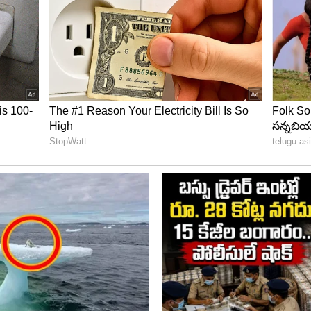
ది. 2020 డిసెంబర్ లో నిహారిక-వెంకట చైతన్య వివాహం రాజస్థాన్
గిన ఈ వేడుకలో మెగా హీరోలందరూ పాల్గొన్నారు. నిహారిక