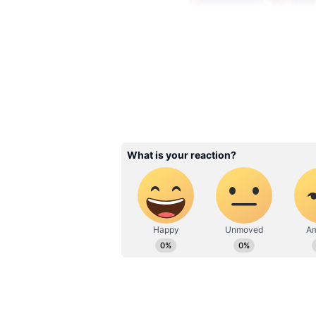
Niharika Konidela
ఒక మనసు ఆమె డెబ్యూ మూవీ. ఈ ట్రాజి