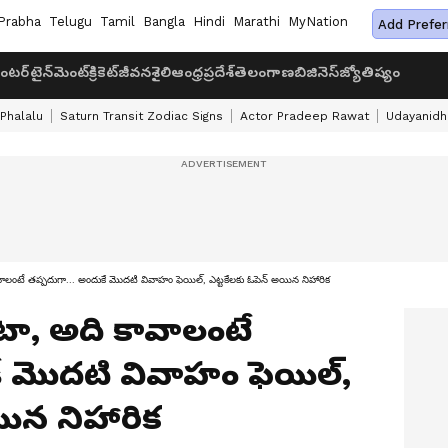
Prabha
Telugu
Tamil
Bangla
Hindi
Marathi
MyNation
Add Prefer
ంటర్‌టైన్‌మెంట్
క్రికెట్
జీవనశైలి
ఆంధ్రప్రదేశ్
తెలంగాణ
బిజినెస్
జ్యోతిష్యం
 Phalalu
Saturn Transit Zodiac Signs
Actor Pradeep Rawat
Udayanidhi
కావాలంటే తప్పదుగా... అందుకే మొదటి వివాహం ఫెయిల్, ఎట్టకేలకు ఓపెన్ అయిన నిహారిక
ుంటా, అది కావాలంటే
ే మొదటి వివాహం ఫెయిల్,
యిన నిహారిక