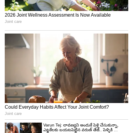
అయితే ఇస్మార్ట్ శంకర్ చిత్రం కాపీ అంటూ జై ఆకాష్ ఓ
సందర్భంలో మీడియా ముందుకు వచ్చారు. తాను నటించిన
'కొత్తగా ఉన్నాడు' చిత్రానికి ఇస్మార్ట్ శంకర్ మూవీ మక్కీకి
మక్కీ కాపీ అని ఆకాష్ ఆరోపిస్తున్నాడు. తాను ఇస్మార్ట్
శంకర్ సినిమా చూశానని ప్రతి సీన్ నా కథలోనిదే అని
ఆకాష్ అంటున్నాడు.
5
6