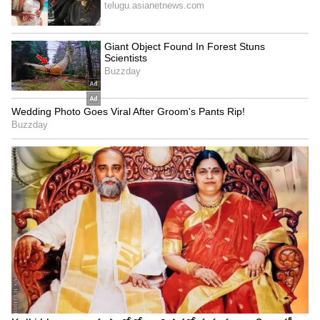
Puri Jagannadh
కేవలం పూరి జగన్నాధ్ బ్యాక్ డ్రాప్ మాత్రమే మార్చారు.
మిగతా మొత్తం అలాగే ఉంది. మీ కథ అయితే కోర్టుకి
వెళ్ళాలి కదా.. మీడియాకి వచ్చి ఎందుకు రచ్చ చేస్తున్నారు
అని యాంకర్ ప్రశ్నించగా.. నేను కోర్టుకి వెళితే ఇస్మార్ట్ శంకర్
అనే చిత్రం అసలు ఉండేదే కాదు అని తెలిపాడు. రిలీజ్ కి
ముందే నేను నోరు తెలిచి ఉంటే ఇస్మార్ట్ శంకర్ చిత్రం ఇంత
పెద్ద హిట్ అయి ఉండేది కాదు అని అన్నారు.