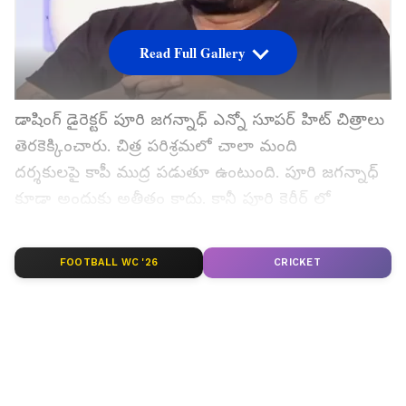
Read Full Gallery
డాషింగ్ డైరెక్టర్ పూరి జగన్నాధ్ ఎన్నో సూపర్ హిట్ చిత్రాలు
తెరకెక్కించారు. చిత్ర పరిశ్రమలో చాలా మంది
దర్శకులపై కాపీ ముద్ర పడుతూ ఉంటుంది. పూరి జగన్నాధ్
కూడా అందుకు అతీతం కాదు. కానీ పూరి కెరీర్ లో
సినిమాల పరంగా వివాదాలు చాలా తక్కువ.
FOOTBALL WC '26
CRICKET
గూగుల్‌లో ఆసక్తికరమైన సమాచారం కోసం ఏసియానెట్ తెలుగు
ను మీ ఫ్రిఫర్డ్ సోర్స్ గా ఎంచుకోండి