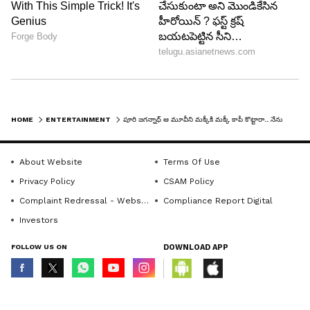
కొత్తగా ఉన్నాడు చిత్రం తమిళంలో ఇస్మార్ట్ శంకర్ కంటే
ముందే రిలీజ్ అయింది. తెలుగులో కూడా రిలీజ్ చేద్దాం
అనుకుంటున్న తరుణంలో పూరి జగన్నాధ్ ఇస్మార్ శంకర్
చిత్రం తెరకెక్కించారు. రిలీజ్ కి ముందే నాకు ఇస్మార్ట్ శంకర్
HOME
ENTERTAINMENT
పూరి జగన్నాధ్ ఆ మూవీని మక్కీకి మక్కీ కాపీ కొట్టారా.. నేను నోరు తెరిస్తే పెద్ద రచ్చ జరిగేది, క్రేజీ హీరో ఆవేదన
చిత్రం గురించి తెలిసి ఉంటే ఆపేసేవాడిని అని ఆకాష్
అంటున్నాడు.
About Website
Terms Of Use
Privacy Policy
CSAM Policy
Complaint Redressal - Website
Compliance Report Digital
LATEST VIDEOS
Investors
FOLLOW US ON
DOWNLOAD APP
© Copyright 2026 Asianxt Digital Technologies Private Limited (Formerly
known as Asianet News Media & Entertainment Private Limited) | All Rights