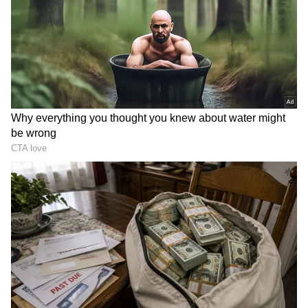
తానే సొంతంగా కథలు రాసుకుని యువతకి నచ్చేలా దానిని
స్క్రీన్ పై ప్రెజెంట్ చేశారు. పూరి చిత్రాల్లో బలమైన కథ
అంటూ ఏమి ఉండదు. ఆసక్తికరమైన పాయింట్ తీసుకుని
దాని చుట్టూ కథ అల్లేస్తారు. అయితే పూరి జగన్నాధ్ కి
కూడా కాపీ విమర్శలు ఎదురయ్యాయి.