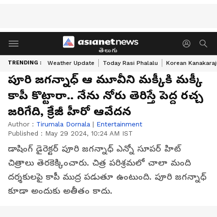
తెలుగు
TRENDING :
Weather Update
Today Rasi Phalalu
Korean Kanakaraj
పూరి జగన్నాధ్ ఆ మూవీని మక్కీకి మక్కీ
కాపీ కొట్టారా.. నేను నోరు తెరిస్తే పెద్ద రచ్చ
జరిగేది, క్రేజీ హీరో ఆవేదన
Author :
Tirumala Dornala
|
Entertainment
Published :
May 29 2024, 10:24 AM IST
డాషింగ్ డైరెక్టర్ పూరి జగన్నాధ్ ఎన్నో సూపర్ హిట్
చిత్రాలు తెరకెక్కించారు. చిత్ర పరిశ్రమలో చాలా మంది
దర్శకులపై కాపీ ముద్ర పడుతూ ఉంటుంది. పూరి జగన్నాధ్
కూడా అందుకు అతీతం కాదు.