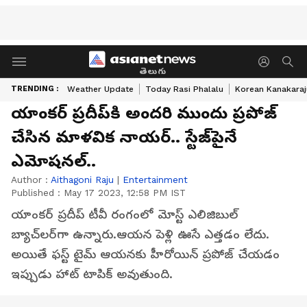
తెలుగు
TRENDING :
Weather Update
Today Rasi Phalalu
Korean Kanakaraj
యాంకర్‌ ప్రదీప్‌కి అందరి ముందు ప్రపోజ్‌
చేసిన మాళవిక నాయర్‌.. స్టేజ్‌పైనే
ఎమోషనల్‌..
Author :
Aithagoni Raju
|
Entertainment
Published :
May 17 2023, 12:58 PM IST
యాంకర్‌ ప్రదీప్‌ టీవీ రంగంలో మోస్ట్ ఎలిజిబుల్‌
బ్యాచ్‌లర్‌గా ఉన్నారు.ఆయన పెళ్లి ఊసే ఎత్తడం లేదు.
అయితే ఫస్ట్ టైమ్‌ ఆయనకు హీరోయిన్‌ ప్రపోజ్‌ చేయడం
ఇప్పుడు హాట్‌ టాపిక్‌ అవుతుంది.