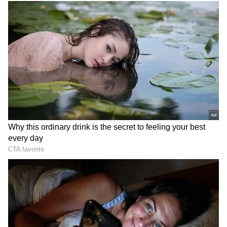
ఇదిలా ఉంటే తాజాగా ఆయనకు హీరోయిన్‌ ప్రపోజ్‌ చేసింది.
`అన్ని మంచి శకునములే` చిత్రంతో రేపు(మే 18)న
ఆడియెన్స్ ముందుకు రాబోతున్న హీరోయిన్‌ మాళవిక
నాయర్‌.. యాంకర్‌ ప్రదీప్‌కి ప్రపోజ్‌ చేయడం విశేషం.
ఎప్పుడు, ఎక్కడ అనేది చూస్తే, యాంకర్‌ ప్రదీప్‌ హోస్ట్ గా
`ఆహా`లో రన్‌ అవుతున్న షో `సర్కార్‌`. ప్రస్తుతం మూడో
సీజన్‌ నడుస్తుంది. దీనికి `అన్ని మంచి శకునములే` టీమ్‌
మెంబర్స్ దర్శకురాలు నందినిరెడ్డి, హీరో సంతోష్‌ శోభన్‌,
హీరోయిన్‌ మాళవిక నాయర్‌ హాజరయ్యారు. సినిమాని
ప్రమోట్‌ చేసే ప్రయత్నం చేశారు. ఈ క్రమంలో వీరితో తన
గేమ్‌ ఆడించాడు ప్రదీప్‌.
3