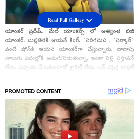
Read Full Gallery
యాంకర్‌ ప్రదీప్‌.. మేల్‌ యాంకర్స్ లో అత్యంత బిజీ
యాంకర్‌. బుల్లితెరకి ఆయనే కింగ్‌. `సరిగమప`, `సర్కార్‌`
వంటి షోస్‌కి ఆయన యాంకర్‌గా చేస్తున్నారు. దాదాపు
నాలుగు పదుల్లోకి అడుగుపెడుతున్నా, ఇంకా పెళ్లి ప్రస్తావనే
లేదు. ఎప్పుడు చేసుకుంటాడో క్లారిటీ లేదు. లవ్‌ ఎఫైర్ల వార్తలే
లేవు. అడపాదడపా ఇలాంటి వార్తలు వినిపించినా, ఏవి
ఎక్కువ రోజులు నిలవలేదు. ఆల్మోస్ట్ ప్రదీప్‌ సింగిల్‌గానే
ఉంటున్నాడని టాక్‌.
గూగుల్‌లో ఆసక్తికరమైన సమాచారం కోసం ఏసియానెట్ తెలుగు
ను మీ ఫ్రిఫర్డ్ సోర్స్ గా ఎంచుకోండి