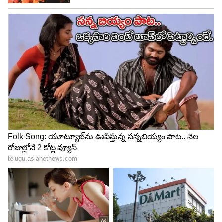
5
అనంతరం సిగ్గులొలికించాడు. ఆమె ఇచ్చిన క్యాలీ ఫ్లవర్‌
తీసుకుని ఎమోషనల్‌ అయ్యాడు. ఇకపై తాను క్యాలీ ఫ్లవర్‌ని
కూడా ఫ్లవర్‌ జాబితాలో చేర్చుతానని చెప్పడంలో నవ్వులు
పూయించింది. మాళవిక ఇచ్చిన అందమైన ఎక్స్ ప్రెషన్స్,
దానికి ప్రదీప్‌ రియాక్షన్‌ మరో హైలైట్‌గా నిలిచింది. ప్రస్తుతం
ఈ ప్రోమో యూట్యూబ్‌లో ట్రెండింగ్‌ అవుతుంది.