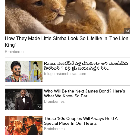
ప్రదీప్‌ గేమ్‌ చూస్తుంటే, ఆగ్జైటీ లేని తనకు ఆగ్జైటీ వస్తుందని
మాళవిక ముద్దు ముద్దుగా చెప్పడం విశేషం. అనంతరం
మాళవిక చేత దాగుడు మూతలు ఆడిపించాడు ప్రదీప్‌. దీనికి
నందినిరెడ్డి రియాక్ట్ అవుతూ, నాకు ఎందుకో ఈ మొత్తం
ప్రొసీజర్‌లో.. ప్రదీప్‌నీకు లైన్‌ వేయడానికి ట్రై చేస్తున్నట్టు
తనకు అనుమానంగా ఉందని చెప్పడం విశేం. అనంతరం
మాళవిక ఇక ఆగలేకపోయింది. దొరికిన క్యాలీ ఫ్లవర్‌
తీసుకుని ప్రదీప్‌కి ప్రపోజ్‌ చేసింది. దీంతో ప్రదీప్‌ మొదట
ఆనందంలో ఉబ్బితబ్బిబ్బయ్యాడు.
5