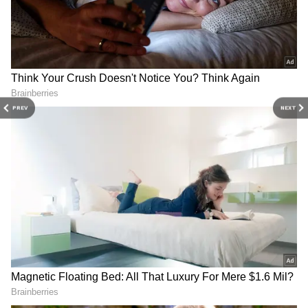
5
PREV
NEXT
అయితే ఈ టీమ్‌ వచ్చిన ప్రారంభం నుంచి ప్రదీప్‌.. మాళవిక
నాయర్‌పై ప్రత్యేక ఇంట్రెస్ట్ చూపిస్తూ వచ్చాడు. ఆమె
మాట్లాడకపోతే డైరెక్టర్‌ని షాట్‌ చెప్పమని అడగ్గా, నువ్వే
మాట్లాడటం లేదని ఆమె చెప్పడంతో సిగ్గులతో ముగ్గేశాడు
ప్రదీప్‌. ఆడియెన్స్ ని `మీరు మిగిలిన వాళ్లతో మాట్లాడుతూ
ఉండండి` అని తాను మాళవికని చూసుకుంటానని ఆయన
ఎక్స్ ప్రెషన్స్ ఇవ్వడం, నందిని రెడ్డి.. `ప్రదీప్‌ నువ్వు హీరో
కూడా` అని చెప్పడంతో మరింత సిగ్గులొలికించాడు ప్రదీప్‌.
ఇది హైలైట్‌గా నిలిచింది.