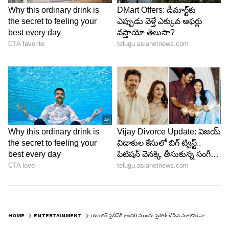
LATEST VIDEOS
HOME
ENTERTAINMENT
యాంకర్‌ ప్రదీప్‌కి అందరి ముందు ప్రపోజ్‌ చేసిన మాళవిక నాయర్‌.. స్టేజ్‌పైనే ఎమోషనల్‌..