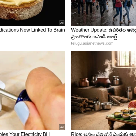
్ ద్వారా మీకు (హెడ్ కోచ్) మూడు నెలల పాటు విరామం
ళ్లీ బ్రేక్ తీసుకోవడం దేనికి..?