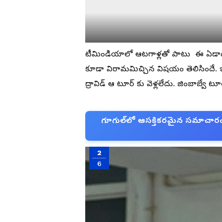
టీమిండియాలో ఆటగాళ్లతో పాటు ఈ ఏడాది 
కూడా విరామమిచ్చిన విషయం తెలిసిందే. ఇంగ
ద్రావిడ్ ఆ టూర్ కు వెళ్లలేదు. జింబాబ్వే 
గూగుల్‌లో ఆసక్తికరమైన సమాచారం కో
2
6