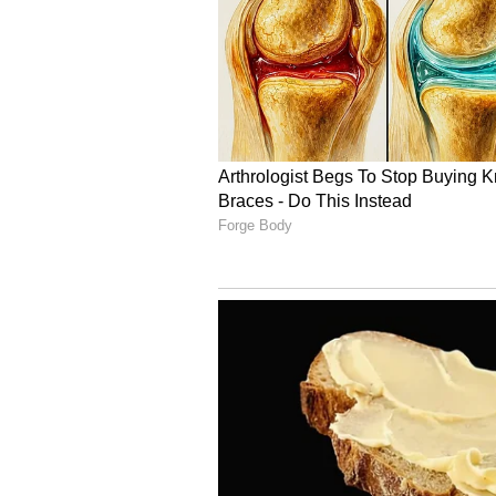
4
6
రవిశాస్త్రి మాట్లాడుతూ.. ‘అసలు హెడ్ కో
అసలు ఇన్ని బ్రేక్ లు తీసుకుని చేసేదేముంది