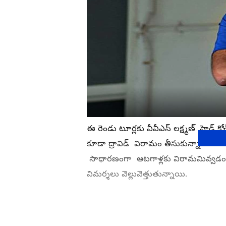
ఈ రెండు టూర్లకు వీవీఎస్ లక్ష్మణ్ హెడ్ 
కూడా ద్రావిడ్ విరామం తీసుకున్నాడు. ఈ ట
సాధారణంగా ఆటగాళ్లకు విరామమివ్వడం అ
విమర్శలు వెల్లువెత్తుతున్నాయి.