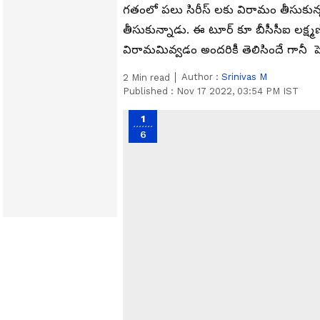
గతంలో పలు సిరీస్ లకు విరామం తీసుకున్న ద
తీసుకున్నాడు. ఈ టూర్ కూ బీసీసీఐ లక్ష్
విరామమివ్వడం అందరికీ తెలిసిందే గానీ 
Author :
Srinivas M
2
Min read
Published :
Nov 17 2022, 03:54 PM IST
1
6