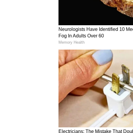
అర్థం చేసుకునేందుకు ట్రై చేస్తా. ఐపీఎల
దొరుకుతుంది కదా.. మిగిలిన టైమ్ లో కూడా మ
5
6