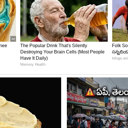
చ్ బ్రేక్ ఎందుకు తీసుకుంటున్నాడనేది నా ఊహకు అందడం లేదు.
..? నేనైతే బ్రేక్ లు తీసుకోలేదు. నేను ఎల్లప్పుడూ నా జట్టును