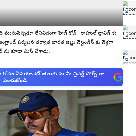
మునుపెన్నడూ లేనివిధంగా హెడ్ కోచ్ రాహుల్ ద్రావిడ్ కు
్లాండ్ పర్యటన తర్వాత భారత జట్టు వెస్టిండీస్ కు వెళ్లగా
టూర్ ను కూడా మిస్ చేశాడు.
సం ఏసియానెట్ తెలుగు ను మీ ఫ్రిఫర్డ్ సోర్స్ గా
ఎంచుకోండి