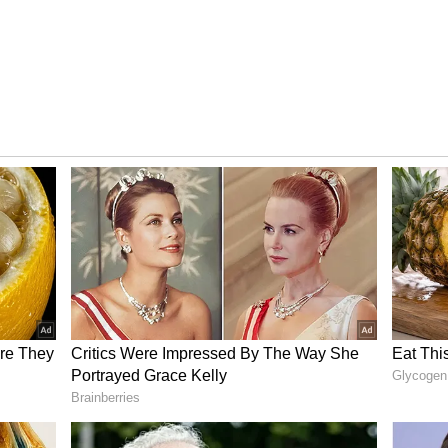
్ కోచ్ రవిశాస్త్రి స్పందించాడు. అసలు కోచ్ లు విరామం
ంచాడు. ఐపీఎల్ ఆడేప్పుడు మూడు నెలల పాటు ఎలాగూ
ాడు కదా..? మళ్లీ ప్రతీ రెండు సిరీస్ లకు విరామమివ్వడం