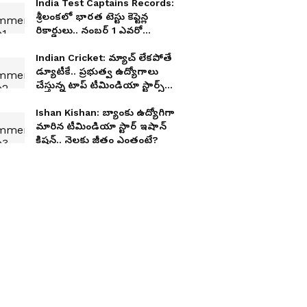
India Test Captains Records:
శ్రీలంకలో భారత టెస్టు కెప్టెన్ల
రికార్డులు.. నంబర్ 1 ఎవరో
తెలుసా?
Indian Cricket: మ్యాచ్ లేకపోతే
డ్యూటీకే.. ప్రభుత్వ ఉద్యోగాలు
చేస్తున్న టాప్ టీమిండియా స్టార్స్
వీరే
Ishan Kishan: బ్యాంకు ఉద్యోగిగా
మారిన టీమిండియా స్టార్ ఇషాన్
కిషన్.. నెలకు జీతం ఎంతంటే?