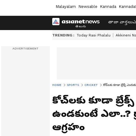
Malayalam
Newsable
Kannada
Kannada
తాజా వార్తలు
ఎ
TRENDING :
Today Rasi Phalalu
Akkineni N
HOME
SPORTS
CRICKET
కోచ్‌లకు కూడా బ్రేక్స్ ఎందు
కోచ్‌లకు కూడా బ్రేక్
ఉండకుంటే ఎలా..? ద్ర
ఆగ్రహం