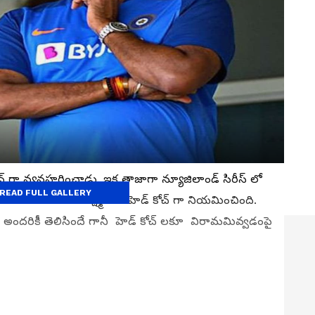
కోచ్ గా వ్యవహరించాడు. ఇక తాజాగా న్యూజిలాండ్ సిరీస్ లో
READ FULL GALLERY
ూర్ కూ బీసీసీఐ లక్ష్మణ్ నే హెడ్ కోచ్ గా నియమించింది.
ందరికీ తెలిసిందే గానీ హెడ్ కోచ్ లకూ విరామమివ్వడంపై