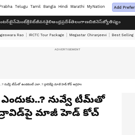
Prabha
Telugu
Tamil
Bangla
Hindi
Marathi
MyNation
Add Prefer
ంటర్‌టైన్‌మెంట్
క్రికెట్
జీవనశైలి
ఆంధ్రప్రదేశ్
తెలంగాణ
బిజినెస్
జ్యోతిష్యం
ageswara Rao
IRCTC Tour Package
Megastar Chiranjeevi
Best Selling
కు..? నువ్వే టీమ్‌తో ఉండకుంటే ఎలా..? ద్రావిడ్‌పై మాజీ హెడ్ కోచ్ ఆగ్రహం
స్ ఎందుకు..? నువ్వే టీమ్‌తో
ావిడ్‌పై మాజీ హెడ్ కోచ్