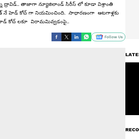
్రావిడ్.. తాజాగా న్యూజిలాండ్ సిరీస్ లో కూడా విశ్రాంతి
మణ్ నే హెడ్ కోచ్ గా నియమించింది. సాధారణంగా ఆటగాళ్లకు
హెడ్ కోచ్ లకూ విరామమివ్వడంపై..
Follow Us
LATE
RECO