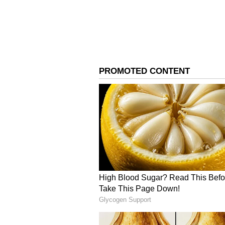
తాజాగా ఇదే విషయమై టీమిండియా మాజీ హెడ
తీసుకోవాల్సిన అవసరమేముందని ప్రశ్ని
టీమిండియా హెడ్ కోచ్ విశ్రాంతి తీసుకుంట
దేనికి..? అని ఆగ్రహం వ్యక్తం చేశాడు.