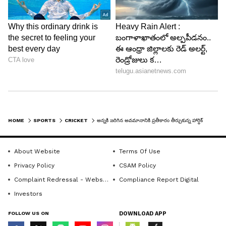
6
9
HOME
SPORTS
CRICKET
అన్నకి జరిగిన అవమానానికి ప్రతీకారం తీర్చుకున్న హార్ధిక్ పాండ్యా... మూడేళ్ల తర్వాత దినేశ్ కార్తీక్‌కి...
About Website
Terms Of Use
Privacy Policy
CSAM Policy
టిమ్ సౌథీ వేసిన ఆఖరి ఓవర్‌ మొదటి బంతికి 2 పరుగులు
Complaint Redressal - Website
Compliance Report Digital
తీసిన దినేశ్ కార్తీక్, ఆ తర్వాత రెండు బంతుల్లో కృనాల్
Investors
పాండ్యాకి స్ట్రైయిక్ ఇవ్వడానికి ఇష్టపడలేదు. దీంతో మొదటి
FOLLOW US ON
DOWNLOAD APP
మూడు బంతుల్లో కలిపి 2 పరుగులు మాత్రమే వచ్చాయి.