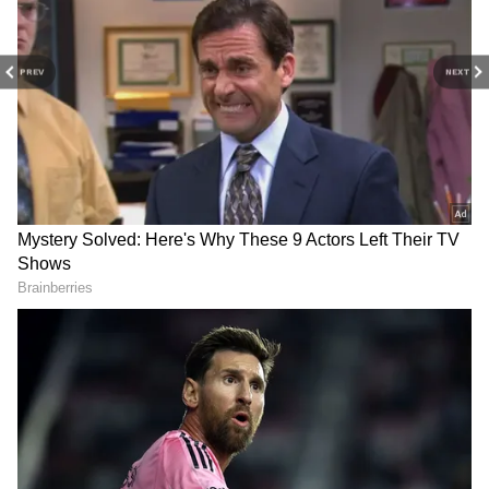
PREV
NEXT
3
9
20వ ఓవర్ నాలుగో బంతికి సిక్సర్ బాదిన హార్ధిక్ పాండ్యా,
ఆ తర్వాతి బంతికి దినేశ్ కార్తీక్‌కి స్ట్రైయిక్ ఇవ్వడానికి