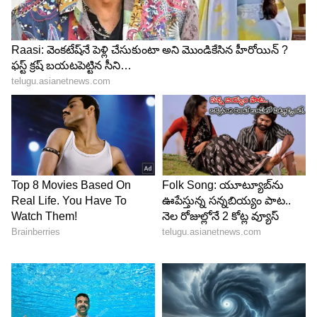
2019 ఫిబ్రవరిలో న్యూజిలాండ్‌తో టీ20 సిరీస్ ఆడింది
టీమిండియా. ఈ మ్యాచ్‌లో ఆఖరి ఓవర్‌లో విజయానికి 6
బంతుల్లో 16 పరుగులు కావాల్సిన దశలో దినేశ్ కార్తీక్,
కృనాల్ పాండ్యా క్రీజులో ఉన్నారు.