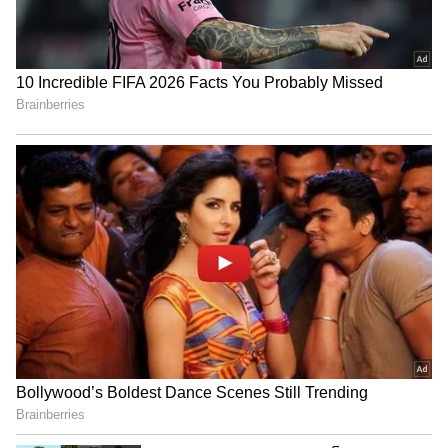
నిరాకరించాడు. ఐదో బంతికి సింగిల్ తీసే అవకాశం వచ్చినా,
పాండ్యా స్ట్రైయిక్ రొటేట్ చేయకపోవడం హాట్ టాపిక్
అయ్యింది...
4
9