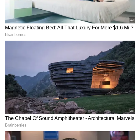
నోకియా బౌలింగ్‌లో ఎదుర్కొన్న మొదటి బంతికి పరుగులేమీ
చేయలేకపోయిన దినేశ్ కార్తీక్, రెండో బంతికి 2 పరుగులు
తీసేందుకు ప్రయత్నించాడు. అయితే హార్ధిక్ పాండ్యా
సింగిల్‌తోనే సరిపెట్టుకోవడంతో రెండో పరుగు రాలేదు...
రెండో పరుగు కోసం సగం దూరం వెళ్లిన దినేశ్ కార్తీక్, వెనక్కి
తిరిగి రావాల్సి వచ్చింది. ఈ సమయంలో డైరెక్ట్ హిట్ జరిగి
ఉంటే కార్తీక్ రనౌట్ అయ్యేవాడే...