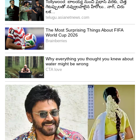
ఒకవేళ హార్ధిక్ పాండ్యా మూడో బంతికి రెండో పరుగు కోసం
ప్రయత్నించి ఉంటే, దినేశ్ కార్తీక్‌కి మరో 3 బాల్స్ ఆడే
అవకాశం ఉండేది. కనీసం ఐదో బంతికి సింగిల్ తీసినా
ఆఖరి బాల్ ఆడేవాడు కార్తీక్. అయితే దినేశ్ కార్తీక్‌కి స్ట్రైయిక్
ఇవ్వకపోవడానికి మూడేళ్ల క్రితం జరిగిన సంఘటనే
కారణమంటున్నారు క్రికెట్ ఫ్యాన్స్...
5
9