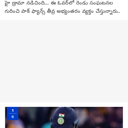
హై డ్రామా నడిచింది... ఈ ఓవర్‌లో రెండు సంఘటనల
గురించి పాక్ ఫ్యాన్స్ తీవ్ర అభ్యంతరం వ్యక్తం చేస్తున్నారు..
1
6