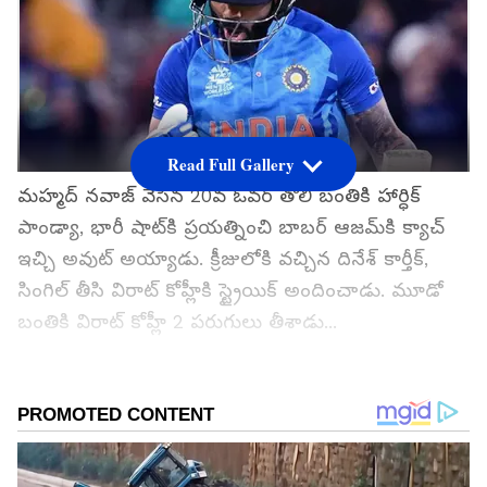
Read Full Gallery
మహ్మద్ నవాజ్ వేసిన 20వ ఓవర్ తొలి బంతికి హార్ధిక్
పాండ్యా, భారీ షాట్‌కి ప్రయత్నించి బాబర్ ఆజమ్‌కి క్యాచ్
ఇచ్చి అవుట్ అయ్యాడు. క్రీజులోకి వచ్చిన దినేశ్ కార్తీక్,
సింగిల్ తీసి విరాట్ కోహ్లీకి స్ట్రైయిక్ అందించాడు. మూడో
బంతికి విరాట్ కోహ్లీ 2 పరుగులు తీశాడు...
గూగుల్‌లో ఆసక్తికరమైన సమాచారం కోసం ఏసియానెట్ తెలుగు
ను మీ ఫ్రిఫర్డ్ సోర్స్ గా ఎంచుకోండి