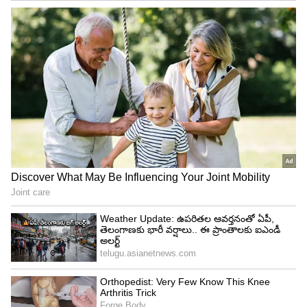
4
6
నో బాల్ తర్వాత వచ్చే ఫ్రీ హిట్‌లో బ్యాటర్‌
అవుటయ్యేందుకు రనౌట్ ఒక్కటే మార్గం. క్లీన్ బౌల్డ్ అయినా,
క్యాచ్ ఇచ్చి అవుట్ అయినా అది లెక్కలోకి రాలేదు.
అదీకాకుండా సాధారణ బాల్‌కి క్యాచ్ పట్టగానే, లేదా
వికెట్లను తాకగానే బంతి డెడ్ అయినట్టుగా, ఫ్రీ హిట్‌కి
కాదు... క్యాచ్ పట్టిన తర్వాత, బంతి వికెట్లను తాకిన తర్వాత