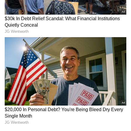
వెంటనే చురుగ్గా ఆలోచించిన విరాట్ కోహ్లీ 3 పరుగులు
తీశాడు. దీనిపై బాబర్ ఆజమ్ అండ్ టీమ్ అభ్యంతరం
వ్యక్తం చేశారు. బంతి వికెట్లకు తాకిన తర్వాత డెడ్
అయిపోతుంది, అలాంటప్పుడు 3 పరుగులు ఎలా
తీస్తారంటూ ప్రశ్నించారు. మరి విరాట్ కోహ్లీ చేసింది కరెక్ట్
ఆ... తప్పా? ఐసీసీ రూల్స్ ఏం చెబుతున్నాయి...