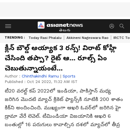
తెలుగు
TRENDING :
Today Rasi Phalalu
Akkineni Nageswara Rao
IRCTC To
క్లీన్‌ బౌల్డ్ అయ్యాక 3 రన్స్! విరాట్ కోహ్లీ
చేసింది తప్పా? రైట్ ఆ... రూల్స్ ఏం
చెబుతున్నాయంటే...
Author :
Chinthakindhi Ramu
|
Sports
Published :
Oct 24 2022, 11:32 AM IST
టీ20 వరల్డ్ కప్‌ 2022లో ఇండియా, పాకిస్తాన్ మధ్య
జరిగిన మొదటి మ్యాచ్ క్రికెట్ ఫ్యాన్స్‌కి నూటికి 200 శాతం
కిక్‌ని అందించింది. ముఖ్యంగా ఆఖరి ఓవర్‌లో జరిగిన హై
డ్రామా వేరే లెవెల్. టీమిండియా విజయానికి ఆఖరి 6
బంతుల్లో 16 పరుగులు కావాల్సిన దశలో మ్యాచ్‌లో తీవ్ర