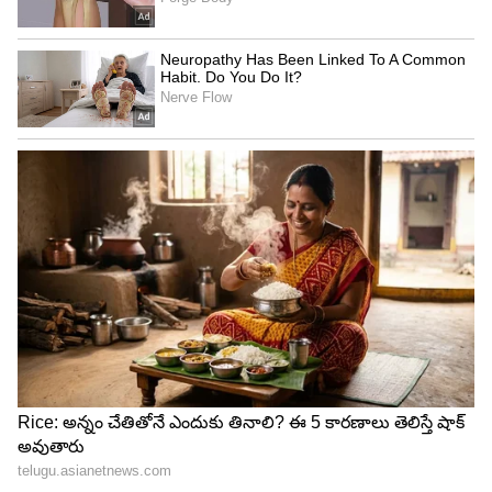
కూడా బ్యాటర్‌కి పరుగులు తీసేందుకు అవకాశం ఉంటుంది...
5
6
virat kohli
ఫ్రీ హిట్ బాల్‌కి ఏ బ్యాటర్‌ అయినా ఫీల్డర్‌కి క్యాచ్ ఇస్తే ఆ
లోపు పరుగులు తీసేందుకు అవకాశం ఉంటుంది. ఈ మొత్తం
అతని ఖాతాలో జమ అవుతుంది. అంటే ఒకవేళ విరాట్
కోహ్లీ 80 పరుగుల వద్ద ఉండి, ఫ్రీ హిట్‌కి ఫీల్డర్‌కి క్యాచ్