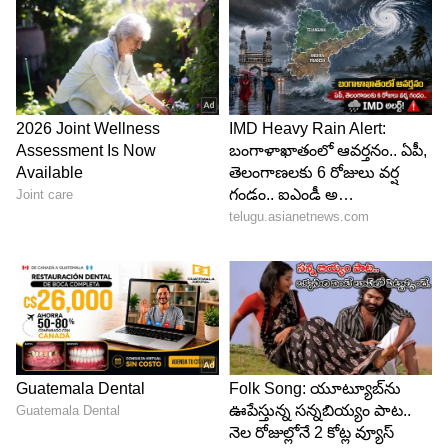
ఇచ్చాడనుకుందాం. ఈ లోపు అతను 2 పరుగులు తీస్తే...
విరాట్ స్కోరు 82కి చేరుతుంది...
6
6