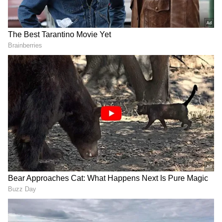
నాలుగో బంతిని విరాట్ కోహ్లీ సిక్సర్‌గా మలిచాడు. అయితే
భుజానికి పైకి నేరుగా వచ్చిన బంతిని నో బాల్‌గా
ప్రకటించారు ఫీల్డ్ అంపైర్లు. దీంతో ఆ తర్వాతి బంతిని ఫ్రీ
హిట్‌గా ప్రకటించారు. ఆ తర్వాత మహ్మద్ నవాజ్ వైడ్ బాల్
వేశాడు. ఫ్రీ హిట్ కొనసాగగా ఆ బంతికి విరాట్ కోహ్లీ క్లీన్
బౌల్డ్ అయ్యాడు. అది ఫ్రీ హిట్ కావడంతో నాటౌట్‌.