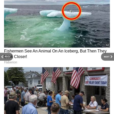
3
PREV
NEXT
6
Image credit: Getty