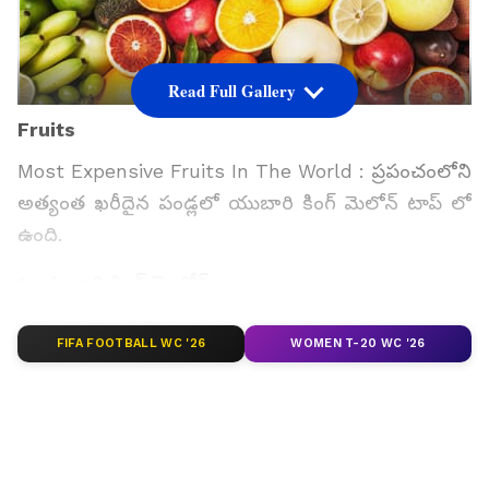
Read Full Gallery
Fruits
Most Expensive Fruits In The World : ప్ర‌పంచంలోని
అత్యంత ఖ‌రీదైన పండ్ల‌లో యుబారి కింగ్ మెలోన్ టాప్ లో
ఉంది.
1. యుబారి కింగ్ మెలోన్
జపాన్ లో ల‌భించే అద్భుత‌మైన పండ్ల‌లో యుబారి కింగ్
FIFA FOOTBALL WC '26
WOMEN T-20 WC '26
మెలోన్ ఒక‌టి. పుచ్చ‌కాయ‌ల క‌నిపించే ఈ పండ్లు
ప్ర‌పంచంలోనే అత్యంత ఖ‌రీదైన‌వి. జపాన్‌లోని హక్కైడో
ద్వీపంలో ల‌భించే ఈ పండ్లు ధ‌న‌వంతులు వారి రిచ్ నెస్ ను
చూపించ‌డానికి కూడా ఉప‌యోగిస్తారు. 2008లో ఒక జత