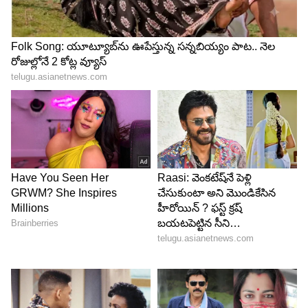
4
7
6. స్క్వేర్ పుచ్చకాయలు
స్క్వేర్ పుచ్చకాయలు క్యూబ్ ఆకారంలో పెరిగిన
పుచ్చకాయలు. సాధారణంగా జపాన్ లో అలంకరణ
బహుమతులుగా వీటిని అమ్ముతారు. అవి పూర్తిగా
పండకముందే వీటిని కోస్తారు. వీటి ధర 60 వేల రూపాయల