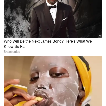
2
7
2. రూబీ రోమన్ గ్రేప్స్
ప్రపంచంలోనే రెండవ అత్యంత ఖరీదైన పండుగా రూబీ
రోమన్ ద్రాక్ష గుర్తింపు పొందింది. యుబారి కింగ్ మెలోన్
లాగా, ఈ అసాధారణమైన ద్రాక్ష కూడా జపాన్ లో
ల‌భిస్తుంది. ఈ పండ్ల బరువు, చక్కెర కంటెంట్‌తో సహా
కఠినమైన ప్రమాణాల ఆధారంగా వాటిని జాగ్రత్తగా ఎంపిక
చేస్తారు. 2015లో, ఈ ద్రాక్ష గుత్తి $8,400 (రూ. 6 లక్షలకు