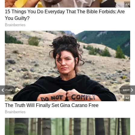
పైగా) ధర పలికింది.
3. డెన్సుకే పుచ్చకాయ
మూడవ అత్యంత ఖరీదైన పండు కూడా ద్వీప దేశం జపాన్
కు చెందినదే కావడం విశేషం. హక్కైడో ద్వీపంలో కనిపించే
డెన్సుకే పుచ్చకాయ టాప్10 ఖరీదైన పండ్లలలో మూడో
స్థానంలో ఉంది. ఈ భారీ పుచ్చకాయల బరువు 11 కిలోల
వరకు ఉంటుంది. 2008లో ఈ రకం పుచ్చకాయ ఏకంగా
$6,100 (రూ. 5 లక్షలకు పైగా) కు విక్రయించారు.
PREV
NEXT