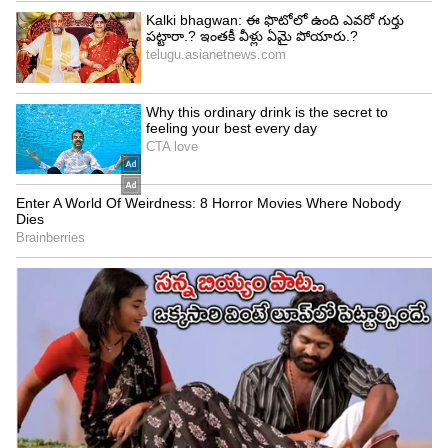
5. హెలిగాన్ పైనాపిల్
ఇది ప్రపంచంలో అత్యంత ఖరీదైన పైనాపిల్ గా,
ప్రపంచంలోని అత్యంత ఖరీదైన పండ్లలో ఐదో స్థానంలో
ఉంది. ఇంగ్లాండ్ లో లభించే ఈ రకం పైనాపిల్ ఒక్కదాని ధర
లక్ష రూపాయలకు పైగా ఉంటుంది. అక్కడ వీటి సాగు కూడా
చాలా ప్రత్యేకంగా ఉంటుంది.