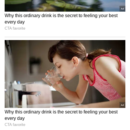
Japanese Miyazaki mango
4. Taiyo no Tamago Mangoes
Taiyo no Tamago Mangoes ప్రపంచంలో అత్యంత
ఖరీదైన పండ్లలో నాల్గో స్థానంలో ఉన్నాయి. తైయో నో
టమాగో, లేదా "ఎగ్ ఆఫ్ ది సన్" మామిడి పండ్లు ఒక
ప్రత్యేక రకమైన మామిడి జాతి పండ్లు. వాటి శక్తివంతమైన
ఎరుపు రంగు, అధిక చక్కెర కంటెంట్, పెద్దవిగా ఉండటం
వాటి ప్రత్యేకత. ప్రత్యేకమైన సాగు పద్ధతులు, కఠినమైన
నాణ్యతా నియంత్రణల కారణంగా వీటి ధరలు అధికంగా
ఉంటాయి. $3,744 కు ఒకటిగా (రూ.3 లక్షలకు పైగా)
విక్రయించారు.