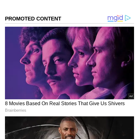
యుబారి కింగ్ మెలన్స్ ఏకంగా $30,000 (రూ. 24 లక్షలకు
పైగా) ధ‌ర ప‌లికింది.
గూగుల్‌లో ఆసక్తికరమైన సమాచారం కోసం ఏసియానెట్ తెలుగు
ను మీ ఫ్రిఫర్డ్ సోర్స్ గా ఎంచుకోండి