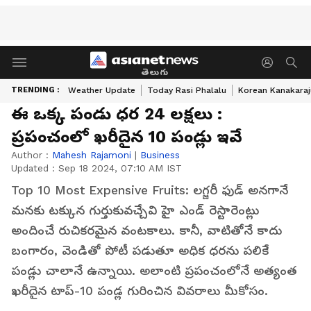
తెలుగు
TRENDING :
Weather Update
Today Rasi Phalalu
Korean Kanakaraj
ఈ ఒక్క పండు ధర 24 లక్షలు :
ప్రపంచంలో ఖరీదైన 10 పండ్లు ఇవే
Author :
Mahesh Rajamoni
|
Business
Updated :
Sep 18 2024, 07:10 AM IST
Top 10 Most Expensive Fruits: లగ్జరీ ఫుడ్ అనగానే
మనకు ట‌క్కున గుర్తుకువ‌చ్చేవి హై ఎండ్ రెస్టారెంట్లు
అందించే రుచికరమైన వంటకాలు. కానీ, వాటితోనే కాదు
బంగారం, వెండితో పోటీ ప‌డుతూ అధిక ధ‌ర‌ను ప‌లికే
పండ్లు చాలానే ఉన్నాయి. అలాంటి ప్రపంచంలోనే అత్యంత
ఖరీదైన టాప్-10 పండ్ల గురించిన వివ‌రాలు మీకోసం.