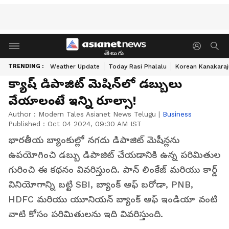
తెలుగు
TRENDING :
Weather Update
Today Rasi Phalalu
Korean Kanakaraj
క్యాష్ డిపాజిట్ మెషిన్‌లో డబ్బులు
వేయాలంటే ఇన్ని రూల్సా!
Author :
Modern Tales Asianet News Telugu
|
Business
Published :
Oct 04 2024, 09:30 AM IST
భారతీయ బ్యాంకుల్లో నగదు డిపాజిట్ మెషీన్లను
ఉపయోగించి డబ్బు డిపాజిట్ చేయడానికి ఉన్న పరిమితుల
గురించి ఈ కథనం వివరిస్తుంది. పాన్ లింకేజ్ మరియు కార్డ్
వినియోగాన్ని బట్టి SBI, బ్యాంక్ ఆఫ్ బరోడా, PNB,
HDFC మరియు యూనియన్ బ్యాంక్ ఆఫ్ ఇండియా వంటి
వాటి కోసం పరిమితులను ఇది వివరిస్తుంది.