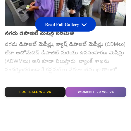
Read Full Gallery
నగదు డిపాజిట్ మెషిన్ల పరిమితి
నగదు డిపాజిట్ మెషీన్లు, క్యాష్ డిపాజిట్ మెషీన్లు (CDMలు)
లేదా ఆటోమేటెడ్ డిపాజిట్ మరియు ఉపసంహరణ మెషీన్లు
(ADWMలు) అని కూడా పిలుస్తారు, బ్యాంక్ శాఖను
సందర్శించకుండానే కస్టమర్‌లు నేరుగా తమ ఖాతాలలో
నగదును డిపాజిట్ చేయడానికి వీలు కల్పిస్తాయి. ఈ
యంత్రాలు ATMల మాదిరిగానే పనిచేస్తాయి, డిపాజిటర్‌లు
FOOTBALL WC '26
WOMEN T-20 WC '26
తమ ATM-కమ్-డెబిట్ కార్డ్‌లను ఉపయోగించి తమ
ఖాతాలో నగదును డిపాజిట్ చేయడానికి మరియు రసీదు
ద్వారా నవీకరించబడిన బ్యాలెన్స్‌ను తక్షణమే పొందడానికి
వీలు కల్పిస్తాయి. అయితే, వివిధ బ్యాంకులు నిర్ణయించిన
నిర్దిష్ట నగదు డిపాజిట్ పరిమితులు ఉన్నాయి, ఇవి