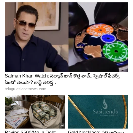
నగదు డిపాజిట్
పాన్ రిజిస్టర్ చేయబడిన ఖాతాల కోసం, డిపాజిటర్‌లు తమ
డెబిట్ కార్డ్‌ని ఉపయోగించి రోజుకు ₹2 లక్షల వరకు
డిపాజిట్ చేయవచ్చు. దీనికి విరుద్ధంగా, PAN రిజిస్టర్
చేయకపోతే, రోజుకు ₹49,999 డిపాజిట్ పరిమితి
ఉంటుంది. కార్డ్ లేని లావాదేవీల కోసం, ఖాతా నంబర్‌ను
మాన్యువల్‌గా నమోదు చేసినప్పుడు, రోజువారీ పరిమితి
₹20,000కి తగ్గించబడుతుంది. పంజాబ్ నేషనల్ బ్యాంక్
ఖాతా PANతో లింక్ చేయబడిందా లేదా అనే దాని
ఆధారంగా విభిన్న పరిమితులను కూడా కలిగి ఉంది. పాన్