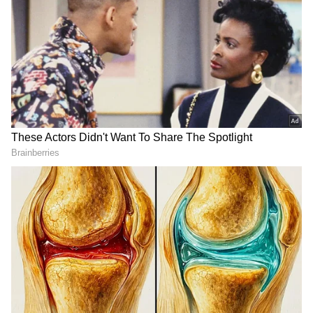
2
5
బ్యాంక్ కస్టమర్లు
స్టేట్ బ్యాంక్ ఆఫ్ ఇండియా అనేది SBI రెండు రకాల
డిపాజిట్ పరిమితులను అందిస్తుంది. కార్డ్ ఆధారిత మరియు
కార్డ్ లేనివి. కార్డ్ లేని డిపాజిట్‌ల కోసం, డిపాజిటర్ నేరుగా
తమ ఖాతా నంబర్‌ను నమోదు చేసినప్పుడు, ఒక