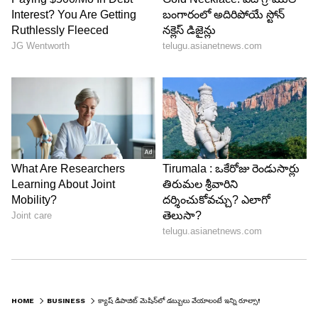
నంబర్ క్యాప్చర్ చేయబడిన ఖాతాల కోసం, కస్టమర్‌లు
క్యాష్ యాక్సెప్టర్-ATM (CAA)/బల్క్ నోట్ యాక్సెప్టర్
(BNA) మెషీన్ల ద్వారా ఒక లావాదేవీకి ₹1 లక్ష వరకు
డిపాజిట్ చేయవచ్చు. PAN లింక్ చేయకపోతే, డిపాజిట్
పరిమితి ₹49,900కి తగ్గుతుంది. అదనంగా, ఒక లావాదేవీకి
200 నోట్ల పరిమితి ఉంది, అంటే డిపాజిట్ చేసిన నోట్ల
సంఖ్య కూడా పరిగణనలోకి తీసుకోబడుతుంది.
HOME
BUSINESS
క్యాష్ డిపాజిట్ మెషిన్‌లో డబ్బులు వేయాలంటే ఇన్ని రూల్సా!