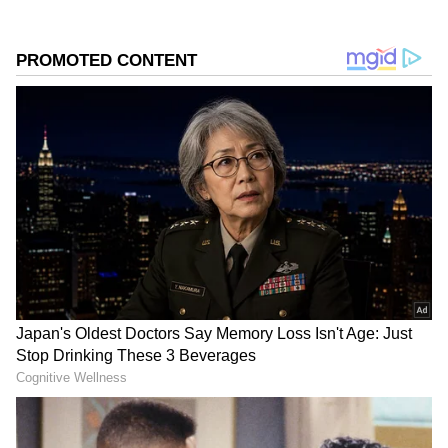
డిపాజిటర్ కార్డ్‌ను ఉపయోగిస్తున్నారా లేదా కార్డ్ లేని
లావాదేవీలను ఎంచుకుంటున్నారా అనే దానిపై ఆధారపడి
ఉంటుంది. అదనంగా, ఖాతా పాన్ (శాశ్వత ఖాతా సంఖ్య)తో
లింక్ చేయబడితే పరిమితులు మారవచ్చు.
గూగుల్‌లో ఆసక్తికరమైన సమాచారం కోసం ఏసియానెట్ తెలుగు
ను మీ ఫ్రిఫర్డ్ సోర్స్ గా ఎంచుకోండి