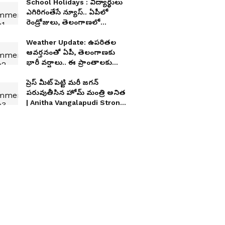
School Holidays : విద్యార్థులు
ఎగిరిగంతేసే న్యూస్.. ఏపీలో
రెండ్రోజులు, తెలంగాణలో
మూడ్రోజులు స్కూళ్లు, కాలేజీలకు
సెలవులు
Weather Update: ఉపరితల
ఆవర్తనంతో ఏపీ, తెలంగాణకు
భారీ వర్షాలు.. ఈ ప్రాంతాలకు
ఐఎండీ అలర్ట్
ప్రెస్ మీట్ పెట్టి మరీ జగన్
పరువుతీసిన హోమ్ మంత్రి అనిత
| Anitha Vangalapudi Strong
Counter to Jagan