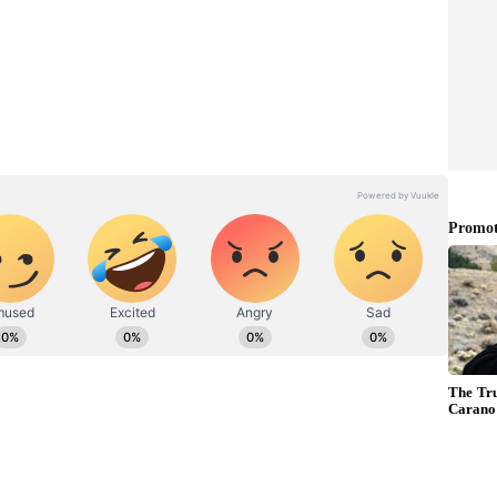
 ఆలయ వీధుల వెంబడి టిటిడి విస్తృత ఏర్పాట్లు చేసిందని,
తం చేశార‌ని తెలిపారు. ప్రధాన గ్యాలరీ వెలుపల ఉన్నవారు టిటిడి
సేవను వీక్షించేలా కూడా ఏర్పాట్లు చేశారు.
హన సేవ ముగిసే వరకు వేడుకల అంతటా భక్తులకు నిరంతరాయంగా
్యామలరావు తెలిపారు.