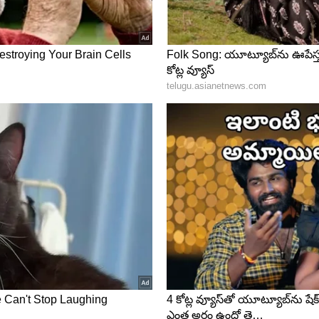
చైర్మన్ బిఆర్ నాయుడు, కొంతమంది బోర్డు సభ్యులు, ఇఓ జె
య చౌదరి, జెఇఓ వీరబ్రహ్మం, సివిఎస్ఓ ఇన్‌ఛార్జి మణికంఠ
ో సంభాషించి వారి అభిప్రాయాలను స్వీకరించారు.