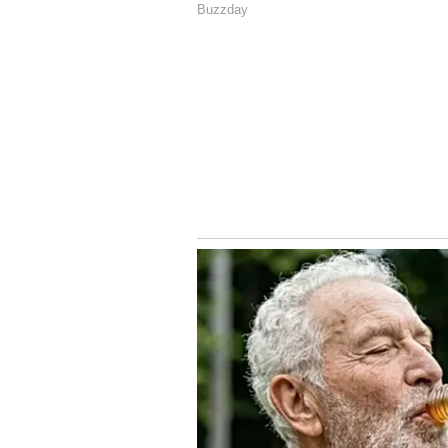
తెల్లవారుజాము నుండే అన్ని గ్యాలరీలను 
తాగునీరు, పానీయాలు, బిస్కెట్లు అన్నింటి
తీసుకున్నారు. వేడి వాతావ‌ర‌ణ ప‌రిస్థ
ఏర్పాట్లకు టిటిడిపై ప్ర‌శంస‌లు కురుస్తున్నా
4
5