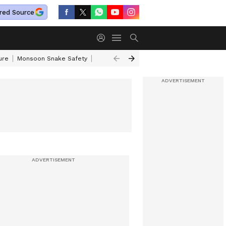
red Source
ure
Monsoon Snake Safety
Akkineni Nageswara Rao
IRCTC Tour Pac