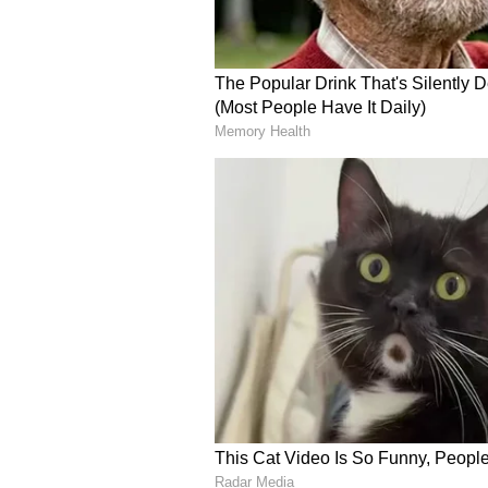
<p> &nbsp;</p>
కల్పవృక్ష వాహన సేవ తర్వాత, టిటిడి 
శ్యామలారావు, అదనపు ఇఓ సిహెచ్ వెంకయ్
గ్యాలరీలను స్వయంగా పరిశీలించి, భక్తులత