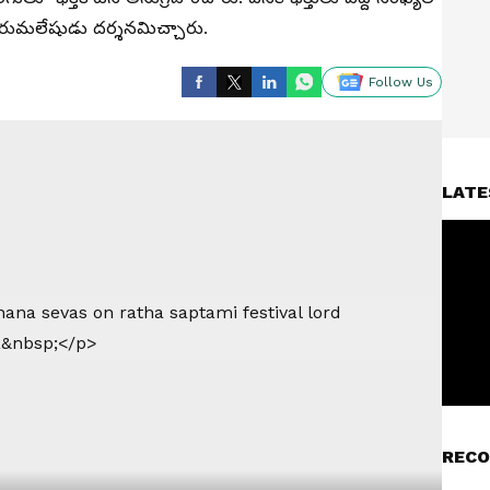
ుమలేషుడు ద‌ర్శ‌న‌మిచ్చారు.
Follow Us
LATE
RECO