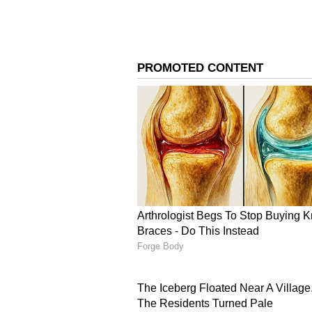
తెల్ల‌వారుజాము నుంచే ల‌క్ష‌ల మంది భ‌క్త
ర‌థ స‌ప్త‌మి సంద‌ర్భంగా తిరుమలలో
శ్రీనివాసుడు శ్రీ మలయప్ప స్వామివారి రూ
మంది భక్తులు తరలివచ్చారు.