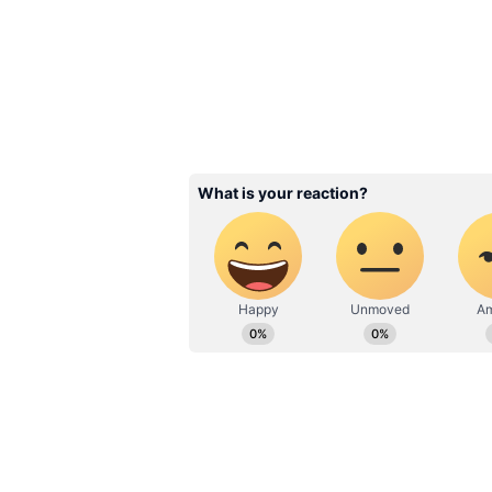
ఉంచుకుని భక్తులకు సౌకర్యంగా ఉండేలా,
సందర్శకులు సౌకర్యాల పట్ల సంతృప్తి వ్యక్
ఏర్పాటు చేసిన LED స్క్రీన్ల ద్వారా వాహన 
శ్రీవారి ఆచారాలు ప్రారంభం నుండి వా
ఉచిత అన్న ప్రసాదం అందించినట్లు ఈఓ శ
3
5