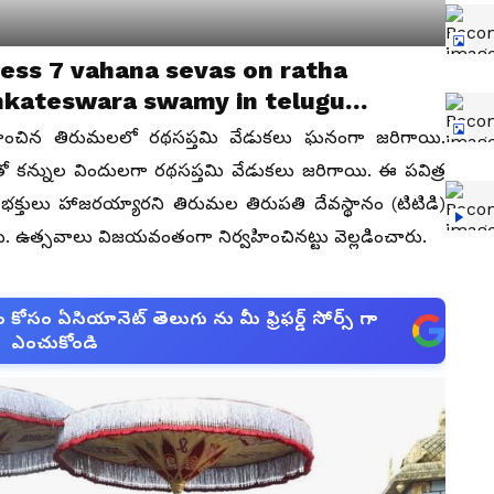
ness 7 vahana sevas on ratha
enkateswara swamy in telugu
గాంచిన తిరుమలలో రథసప్తమి వేడుకలు ఘనంగా జరిగాయి.
ో కన్నుల విందులగా రథసప్తమి వేడుకలు జరిగాయి. ఈ పవిత్ర
ి భక్తులు హాజరయ్యారని తిరుమల తిరుపతి దేవస్థానం (టిటిడి)
ారు. ఉత్సవాలు విజయవంతంగా నిర్వహించినట్టు వెల్లడించారు.
సం ఏసియానెట్ తెలుగు ను మీ ఫ్రిఫర్డ్ సోర్స్ గా
ఎంచుకోండి