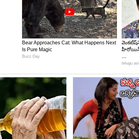
పెద్ద సంఖ్య‌లో భ‌క్తులు వ‌చ్చారు. భక్తులు, అన్నప్రసాదం,
కంటే ముఖ్యంగా జర్మన్ షెడ్లు వారికి నీడను అందించేలా చ‌ర్య‌లు
ితుల‌ నుండి రక్షణ కల్పించడంతో సహా యాత్రికులకు అనుకూలమైన
యి.