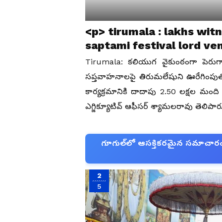
<p> tirumala : lakhs wit
saptami festival lord v
rma&nbsp;</p>
Tirumala: కలియుగ వైకుంఠంగా పెరు
సప్తవాహనాలపై తిరుమలేషుని ఊరేగింపుత
కార్యక్రమానికి దాదాపు 2.50 లక్షల మంద
ఎగ్జిక్యూటివ్ ఆఫీసర్ శ్యామలరావు తెలిప
గూగుల్‌లో ఆసక్తికరమైన సమాచారం కో
2
5