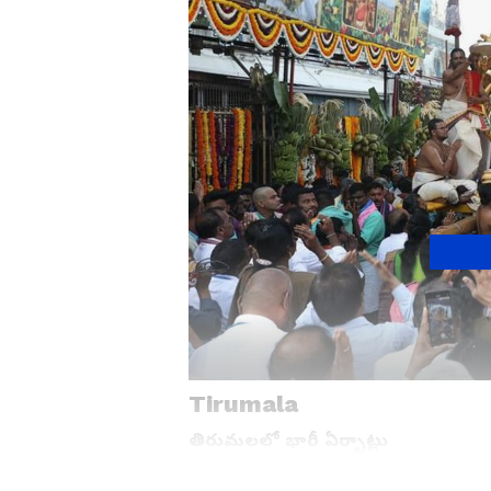
Tirumala
తిరుమలలో భారీ ఏర్పాట్లు
ఈ ఉత్సవాల సందర్భంగా తిరుమలలో ప్రత్యేక