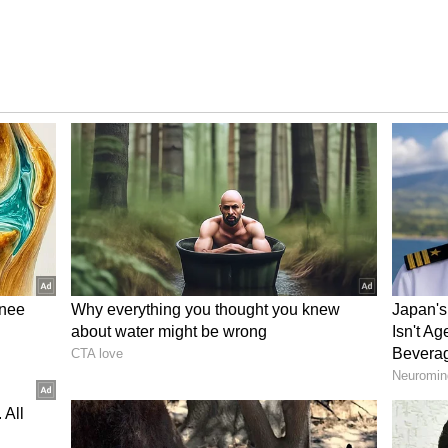
ులు శ్రీవారి ద‌ర్శ‌నం కోసం వ‌చ్చారు
 తెల్లవారుజాము నుంచి సాయంత్రం వరకు సప్తవాహనాలపై
పంలో ద‌ర్శ‌న‌మించ్చారు. ఈ వైభవాన్ని తిలకించేందుకు లక్షలాది