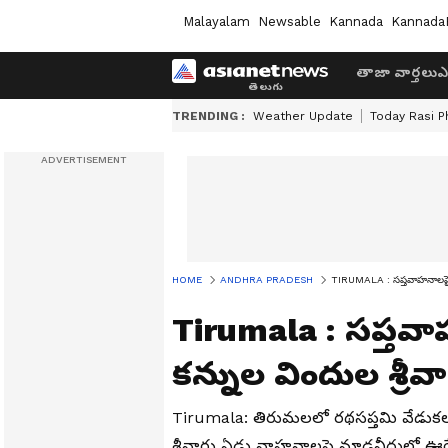
Malayalam
Newsable
Kannada
Kannada
తాజా వార్తలు
ఎ
TRENDING :
Weather Update
Today Rasi P
HOME
ANDHRA PRADESH
TIRUMALA : సప్తవాహనాలపై తి
Tirumala : సప్తవ
కన్నుల విందుల శ్రీ
Tirumala: తిరుమలలో రథసప్తమి వేడుకల
శ్రీవారు ఏడు వాహనాలపై మాడవీధుల్లో ఊరేగు