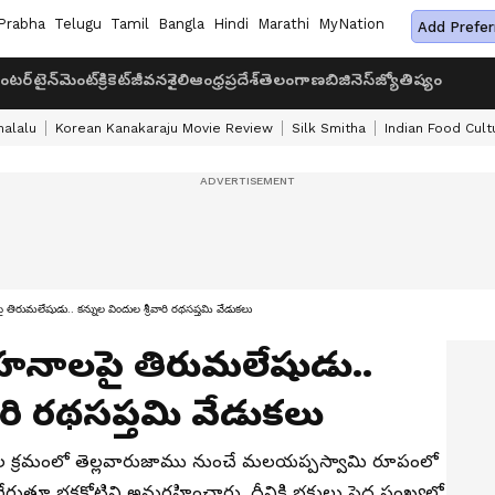
Prabha
Telugu
Tamil
Bangla
Hindi
Marathi
MyNation
Add Prefer
ంటర్‌టైన్‌మెంట్
క్రికెట్
జీవనశైలి
ఆంధ్రప్రదేశ్
తెలంగాణ
బిజినెస్
జ్యోతిష్యం
halalu
Korean Kanakaraju Movie Review
Silk Smitha
Indian Food Cult
రుమలేషుడు.. కన్నుల విందుల శ్రీవారి రథసప్తమి వేడుకలు
ాహనాలపై తిరుమలేషుడు..
వారి రథసప్తమి వేడుకలు
 క్ర‌మంలో తెల్ల‌వారుజాము నుంచే మలయప్పస్వామి రూపంలో
తూ భక్తకోటిని అనుగ్రహించారు. దీనికి భక్తులు పెద్ద సంఖ్య‌లో