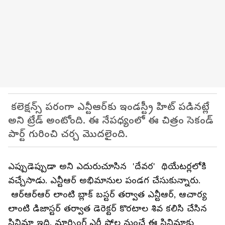
కలెక్షన్స్ పరంగా ఎన్టీఆర్‌కు ఇండస్ట్రీ హిట్‌ పడినట్లే
అని ట్రేడ్ అంటోంది. ఈ నేపధ్యంలో ఈ చిత్రం సెకండ్
పార్ట్ గురించి చర్చ మొదలైంది.
ఎప్పుడెప్పుడా అని ఎదురుచూసిన 'దేవర' థియేటర్లలోకి
వచ్చేసాడు. ఎన్టీఆర్‌ అభిమానుల పండగ చేసుకున్నారు.
ఆర్‌ఆర్‌ఆర్‌ లాంటి బ్లాక్‌ బస్టర్‌ తర్వాత ఎన్టీఆర్‌, ఆచార్య
లాంటి డిజాస్టర్ తర్వాత డెరెక్టర్‌ కొరటాల శివ కలిసి చేసిన
సినిమా ఇది. మార్నింగ్ ఎర్లీ షోల నుంచే ఈ సినిమాకు