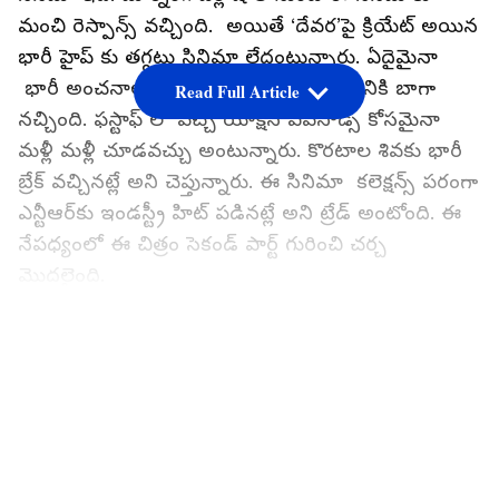
మంచి రెస్పాన్స్‌ వచ్చింది. అయితే ‘దేవర’పై క్రియేట్‌ అయిన
భారీ హైప్ కు తగ్గట్లు సినిమా లేదంటున్నారు. ఏదైమైనా
భారీ అంచనాలతో రిలీజైన ఈ చిత్రం ఓ వర్గానికి బాగా
Read Full Article
నచ్చింది. ఫస్టాఫ్ లో వచ్చే యాక్షన్ ఎపిసోడ్స్ కోసమైనా
మళ్లీ మళ్లీ చూడవచ్చు అంటున్నారు. కొరటాల శివకు భారీ
బ్రేక్‌ వచ్చినట్లే అని చెప్తున్నారు. ఈ సినిమా కలెక్షన్స్ పరంగా
ఎన్టీఆర్‌కు ఇండస్ట్రీ హిట్‌ పడినట్లే అని ట్రేడ్ అంటోంది. ఈ
నేపధ్యంలో ఈ చిత్రం సెకండ్ పార్ట్ గురించి చర్చ
మొదలైంది.
దేవర కథ
LATEST VIDEOS
ఆంధ్ర - తమిళనాడు సరిహద్దు ప్రాంతం రత్నగిరి లోని ఎర్ర
సముద్రం అనే గ్రామంలో జరుగుతుంది. కొండపై ఉండే
నాలుగు గ్రామాల సమూహమే ఈ ఎర్ర సముద్రం. అక్కడ
దేవర (ఎన్టీఆర్) ఊరి పెద్ద. తన వాళ్లతో కలిసి దేవర