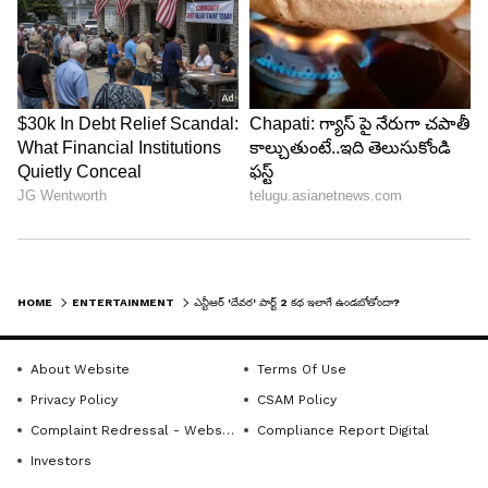
బిగ్ బాస్ హౌజ్ నుంచి నాలుగో వారం ఎలిమినేట్
అయ్యేది ఎవరు?
HOME
ENTERTAINMENT
ఎన్టీఆర్ 'దేవర' పార్ట్ 2 కథ ఇలాగే ఉండబోతోందా?
About Website
Terms Of Use
Privacy Policy
CSAM Policy
Complaint Redressal - Website
Compliance Report Digital
Investors