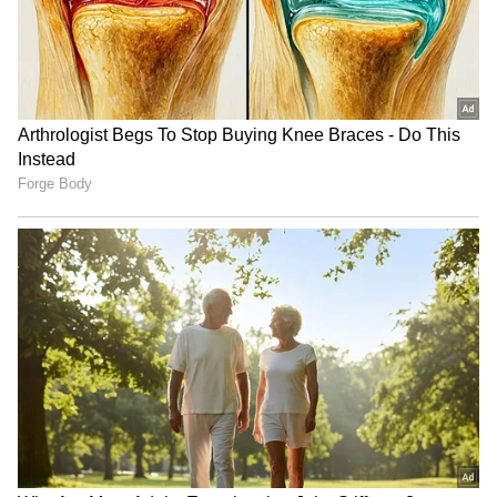
దంచుడే | Asianet News Telugu
సీబీఐకు చెందిన అజయ్ కు నీటిలో కనపడ్డ అస్థి
పంజరాలు అసలుఎవరివి?
అలాగే 'దేవర'ని చంపింది ఎవరు?
నిజంగానే చచ్చిపోతాడా...అలాగే వర పాత్ర కూడా
చనిపోయినట్లు చూపించారు. అది చచ్చిపోతుందా? దేవర
పాత్ర సెకండాఫ్ లో మళ్లీ వస్తుందంటున్నారు. అతను
చనిపోలేదు అని చెప్తున్నారు. వీటితో పాటు వర ని జాన్వీ
పెళ్లి చేసుకుంటుందా వంటి విషయాలు సెకండ్ పార్ట్ లో
కొరటాల క్లారిటీ ఇస్తారు. ఇవ్వాల్సిన అవసరం ఉంది.