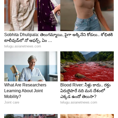
ఎన్టీఆర్ వేరియేషన్ హైలెట్
ఇక దేవర, వర(వరద) అనే రెండు విభిన్న పాత్రలో
కనిపించిన ఎన్టీఆర్‌.. ప్రతి పాత్రలోనూ వేరియేషన్‌ చూపించి
ఆకట్టుకున్నాడు. యాక్షన్‌ తో మాస్‌ ఆడియన్స్‌ను
అలరించటంలో తనకు తిరుగులేదని మరోసారి ప్రూవ్‌
చేసుకున్నాడు. ఇక డ్యాన్స్‌ కూడా ఇరగదీశాడు. ఈ
సినిమాతో టాలీవుడ్‌ ఎంట్రీ ఇచ్చిన జాన్వీ.. పల్లెటూరి
అమ్మాయి ‘తంగం’ పాత్రలో ఒదిగిపోయింది. తెరపై అచ్చం
తెలుగమ్మాయిలాగే కనిపించింది. కాకపోతే ఈమె పాత్ర నిడివి
చాలా తక్కువనే చెప్పాలి. ఇందులో సైఫ్‌ అలీఖాన్‌ భైరవ
అనే ఓ డిఫరెంట్‌ పాత్రను పోషించాడు.