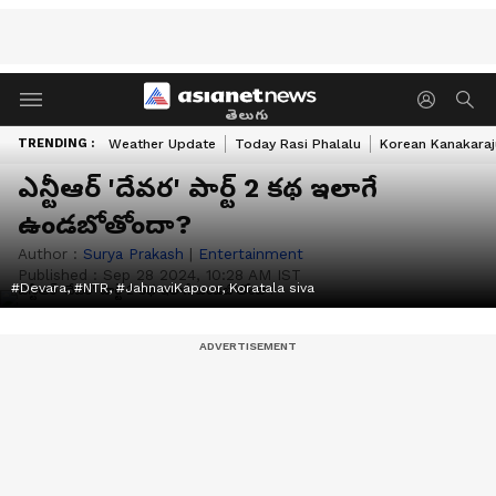
తెలుగు
TRENDING :
Weather Update
Today Rasi Phalalu
Korean Kanakaraj
ఎన్టీఆర్ 'దేవర' పార్ట్ 2 కథ ఇలాగే
ఉండబోతోందా?
Author :
Surya Prakash
|
Entertainment
Published :
Sep 28 2024, 10:28 AM IST
#Devara, #NTR, #JahnaviKapoor, Koratala siva