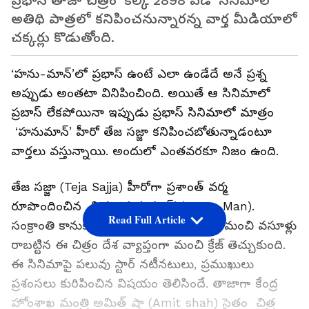
ప్రభాస్‌ తాజా చిత్రం ‘కల్కి 2898 ఏడీ’ సినిమాలో
అతిథి పాత్రలో కనిపించనున్నారన్న వార్త మీడియాలో
చక్కర్లు కొడుతోంది.
‘హను-మాన్‌’లో ప్రభాస్‌ ఉంటే ఎలా ఉండేదే అనే ప్రశ్న
అప్పుడు అంతటా వినిపించింది. అయితే ఆ సినిమాలో
ప్రబాస్ లేకపోయినా ఇప్పుడు ప్రభాస్ సినిమాలో మాత్రం
‘హనుమాన్‌’ హీరో తేజ సజ్జా కనిపించబోతున్నాడంటూ
వార్తలు వస్తున్నాయి. అందులో ఎంతవరకూ నిజం ఉంది.
తేజ సజ్జా (Teja Sajja) హీరోగా ప్రశాంత్‌ వర్మ
రూపొందించిన చిత్రం ‘హనుమాన్‌’ (Hanu-Man).
Read Full Article
సంక్రాంతి కానుకగా విడుదలై బాక్సాఫీస్‌ వద్ద మంచి వసూళ్లు
రాబట్టిన ఈ చిత్రం దేశ వ్యాప్తంగా మంచి క్రేజ్ తెచ్చుకుంది.
ఈ సినిమాపై పలువు స్టార్ నటీనటులు, ప్రముఖులు
ప్రశంసలు కురిపించిన విషయం తెలిసిందే. తాజాగా కేంద్ర
హోంశాఖ మంత్రి అమిత్‌ షా (Amit shah) సైతం చిత్ర