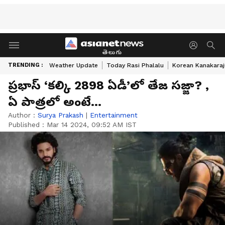
తెలుగు
TRENDING :
Weather Update
Today Rasi Phalalu
Korean Kanakaraj
ప్రభాస్ ‘కల్కి 2898 ఏడీ’లో తేజ సజ్జా? ,
ఏ పాత్రలో అంటే...
Author :
Surya Prakash
|
Entertainment
Published :
Mar 14 2024, 09:52 AM IST