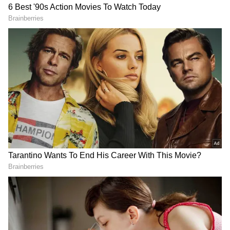
Uday Kiran:అదీ ఉదయ్ కిరణ్
Mahesh Babu Net Worth: 28
చెప్తున్నారు.
సత్తా, మహేష్ బాబు సినిమాని
కోట్ల ఇల్లు, ప్రైవేట్ జెట్.. మహేష్
ఎవరూ కొనలేదు.. 14 రెట్లు
బాబు ఆస్తులు ఎన్ని కోట్లో
లాభాలు తెచ్చిన హీరో
తెలుసా?
LATEST VIDEOS
చీరను నేసిన సీఎం చంద్రబాబు | CM
Chandrababu Chirala tour | Asianet
Telugu
బంగాళాఖాతంలో అల్పపీడనం...ఇక ఏపీలో
దంచుడే | Asianet News Telugu