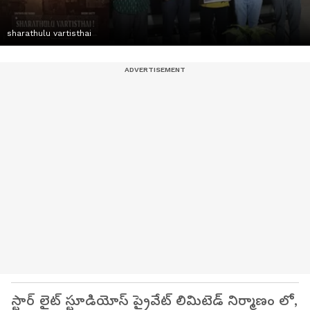
sharathulu vartisthai