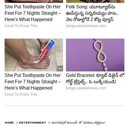
HOME
ENTERTAINMENT
యూనివర్సల్ పాయింట్ తో 'షరతులు వర్తిస్తాయి'