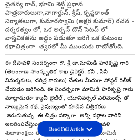
స్టార్ లైట్ స్టూడియోస్ ప్రైవేట్ లిమిటెడ్ నిర్మాణం లో,
చైతన్య రావ్, భూమి శెట్టి ప్రధాన
పాత్రదారులుగా,నాగార్జున్, శ్రీష్, కృష్ణకాంత్
నిర్మాతలుగా, కుమారస్వామి (అక్షర కుమార్) రచన -
దర్శకత్వం లో, ఒక అర్బన్ టౌన్ సెటప్ లో
వాస్తవికతను అద్దం పడుతూ జరిగే ఒక కుటుంబ
కథాచిత్రంగా త్వరలో మీ ముందుకు రాబోతోంది.
ఈ దీపావళి సందర్భంగా గౌ. శ్రీ డా.మామిడి హరికృష్ణ గారి
(తెలంగాణ సాంస్కృతిక శాఖ డైరెక్టర్, కవి , సినీ
విమర్శకులు, చరిత్ర కారులు) చేతుల మీదుగా పోస్టర్ రిలీజ్
చేయడం జరిగింది. ఈ సందర్భంగా మామిడి హరికృష్ణ గారు
మాట్లాడుతూ క్యాచీ టైటిల్ , యూనివర్సల్ ఎలిమెంట్స్ తో
నాణ్యమైన కథ, నైపుణ్యంతో కూడిన చిత్రీకరణ
జరుగుతున్న ఈ చిత్రం పక్కాగా అన్ని వర్గాల వారిని
అలరింపచేస్తుందని పేర్కొంటూ అందరకి దీపావళి
Read Full Article
శుభాకాంక్షలు తెలిపారు. ఈ కార్యక్రమం లో మామిడి