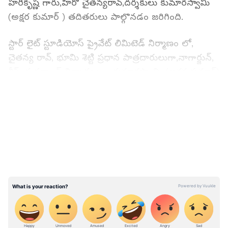
హరికృష్ణ గారు,హీరో చైతన్యరావ్,దర్శకులు కుమారస్వామి
(అక్షర కుమార్ ) తదితరులు పాల్గొనడం జరిగింది.
స్టార్ లైట్ స్టూడియోస్ ప్రైవేట్ లిమిటెడ్ నిర్మాణం లో,
చైతన్య రావ్, భూమి శెట్టి ప్రధాన పాత్రదారులుగా,నాగార్జున్,
శ్రీష్, కృష్ణకాంత్ నిర్మాతలుగా, కుమారస్వామి (అక్షర కుమార్)
రచన - దర్శకత్వం లో, ఒక అర్బన్ టౌన్ సెటప్ లో
LATEST VIDEOS
వాస్తవికతను అద్దం పడుతూ జరిగే ఒక కుటుంబ
కథాచిత్రంగా త్వరలో మీ ముందుకు రాబోతోంది.
ఈ దీపావళి సందర్భంగా గౌ. శ్రీ డా మామిడి హరికృష్ణ గారి
(తెలంగాణ సాంస్కృతిక శాఖ డైరెక్టర్) చేతుల మీదుగా
పోస్టర్ రిలీజ్ చేయడం జరిగింది. ఈ సందర్భంగా మామిడి
హరికృష్ణ గారు మాట్లాడుతూ క్యాచీ టైటిల్ , యూనివర్సల్
ఎలిమెంట్స్ తో నాణ్యమైన కథ, నైపుణ్యంతో కూడిన