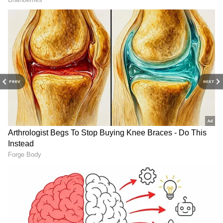
RECOMMENDED STORIES
PREV
NEXT
OG-Varun Tej: ఓజీతో కొరియన్‌
Sobhita Dhulipala: పొలిటికల్
కనకరాజు పోలికపై వరుణ్‌ తేజ్‌
కామెంట్స్ తో దుమారం రేపిన
క్లారిటీ.. అసలు విషయం
శోభితా ధూళిపాళ, అక్కినేని
బయటపెట్టిన మెగా ప్రిన్స్
కోడలికి ఇచ్చిపడేస్తున్న నెటిజన్లు..