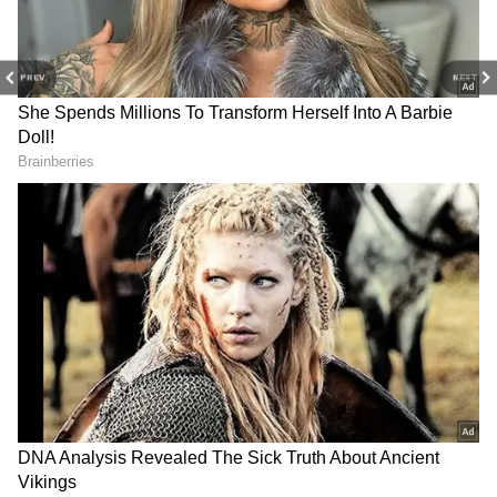
PREV
NEXT
Varun Tej: ఒకవైపు చెల్లి,
Lenin total Collections:
మరోవైపు తండ్రి.. కెరీర్ లో
`లెనిన్‌` ఫైనల్‌ కలెక్షన్లు, నిజంగా
తొలిసారి నాగబాబుతో
షాకింగ్‌.. అఖిల్‌ సినిమా హిట్టా?
నటించబోతున్న వరుణ్ తేజ్
ఫట్టా?
Ravi Kishan House: 20 కోట్ల
Bigg Boss Telugu 10: ఒక్క