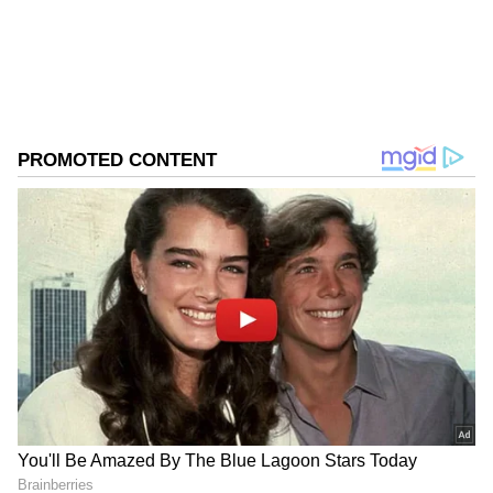
నాగ్ అశ్విన్
ప్రభాస్
ఇక ‘సలార్‌ పార్ట్‌ 1: సీజ్‌ఫైర్‌’ (Salaar: Part 1-
Follow Us
Ceasefire) గతేడాది డిసెంబరులో విడుదలై, ప్రభాస్‌
అభిమానుల్లో జోష్‌ నింపింది. దీంతో, ‘శౌర్యాంగ పర్వం’
(shouryanga parvam) పేరుతో రూపొందనున్న పార్ట్‌ 2పై
అంచనాలు నమోదయ్యాయి. పలు సినీ వెబ్‌సైట్లు ఈ మూవీ
నిలిచిపోయిందని వార్తలు రాయడంతో.. ఫ్యాన్స్‌ సందేహంలో
పడ్డారు. తాజా అప్‌డేట్‌తో దానికి చెక్‌ పడినట్టైంది. ఈ
సినిమా స్క్రిప్టు పూర్తయిందని నిర్మాత విజయ్‌ కిరగందూర్‌
కొన్ని నెలల క్రితమే చెప్పడం గమనార్హం. హీరో, డైరెక్టర్‌
షూటింగ్‌ ప్రారంభించేందుకు ఆసక్తిగా ఉన్నారని తెలిపారు.
హాలీవుడ్‌ సిరీస్‌ ‘గేమ్‌ ఆఫ్‌ థ్రోన్స్‌’లా ‘సలార్‌ 2’
ఉంటుందన్నారు.