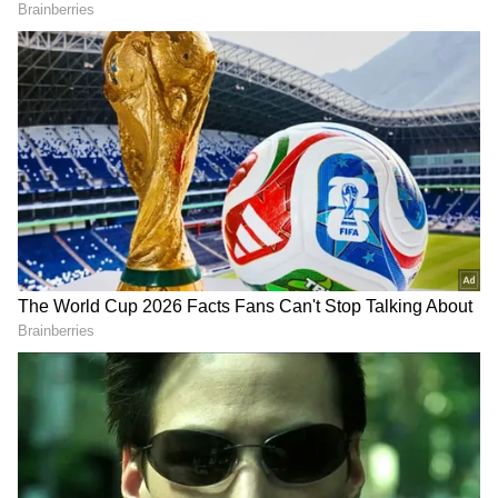
ఇల్లు.. చూస్తే వావ్ అనాల్సిందే,
మాటతో ట్రోల్ అయిన యంగ్
రేసుగుర్రం విలన్ లగ్జరీ హౌస్‌
లిరిసిస్ట్.. బిగ్ బాస్ 10లోకి ఎంట్రీ ?
LATEST VIDEOS
దేవరపల్లిలో అడుగుపెట్టిన జగన్ భారీగా
తరలి వచ్చిన ఫ్యాన్స్ | YS Jagan East
Godavari Tour Devarapalli
ఇంత హుషారు ఏంటి భయ్యా ఎలా
కొట్టేసుకుంటున్నాడో చూడండి | Hushar
Pittalu Movie Press Meet | Actor
Bhanu