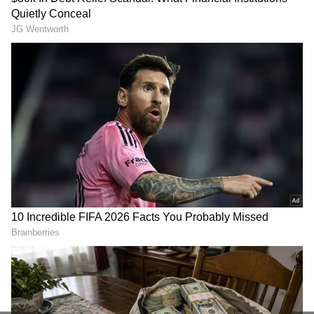
RECOMMENDED STORIES
ఇక కేరళ నుంచి తమిళనాడులోని కొడైకెనాల్‏ను