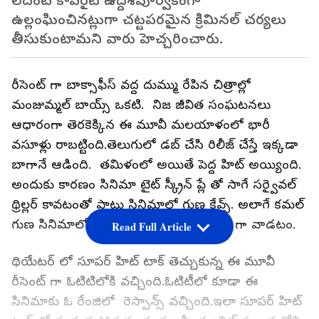
లేదంటే కాపీరైట్ ఉద్దేశపూర్వకంగా
ఉల్లంఘించినట్లుగా చట్టపరమైన క్రిమినల్ చర్యలు
తీసుకుంటామని వారు హెచ్చరించారు.
రీసెంట్ గా బాక్సాఫీస్ వద్ద దుమ్ము రేపిన చిత్రాల్లో
మంజుమ్మల్ బాయ్స్ ఒకటి. నిజ జీవిత సంఘటనలు
ఆధారంగా తెరకెక్కిన ఈ మూవీ మలయాళంలో భారీ
వసూళ్లు రాబట్టింది.తెలుగులో డబ్ చేసి రిలీజ్ చేస్తే ఇక్కడా
బాగానే ఆడింది. తమిళంలో అయితే పెద్ద హిట్ అయ్యింది.
అందుకు కారణం సినిమా టైట్ స్క్రీన్ ప్లే తో సాగే సర్వైవల్
థ్రిల్లర్ కావటంతో పాటు సినిమాలో గుణ కేవ్స్. అలాగే కమల్
గుణ సినిమాలో సాంగ్ ని టైమ్ చూసి ఫెరఫెక్ట్ గా వాడటం.
Read Full Article
థియేటర్ లో సూపర్ హిట్ టాక్ తెచ్చుకున్న ఈ మూవీ
రీసెంట్ గా ఓటిటిలోకి వచ్చింది.ఓటిటీలో కూడా ఈ
సినిమాకు ఓ రేంజిలో రెస్పాన్స్ వచ్చింది.ఇలా సూపర్ హిట్