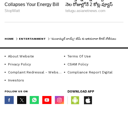
HOME
ENTERTAINMENT
‘మంజుమ్మల్ బాయ్స్’ టీమ్ కు ఇళయరాజా లీగల్ నోటీసులు
About Website
Terms Of Use
Privacy Policy
CSAM Policy
Complaint Redressal - Website
Compliance Report Digital
Investors
FOLLOW US ON
DOWNLOAD APP
© Copyright 2026 Asianxt Digital Technologies Private Limited (Formerly
known as Asianet News Media & Entertainment Private Limited) | All Rights
Reserved