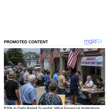
సినీ విమర్శకుడు కూడా.
Follow Us
DOWNLOAD APP