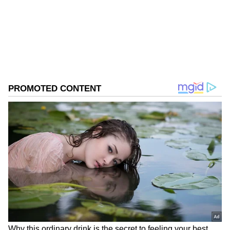
సినీ విమర్శకుడు కూడా.
Follow Us
DOWNLOAD APP