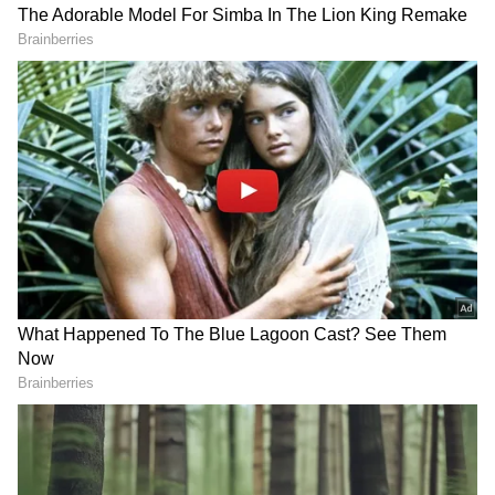
మ్యాడ్నెస్ పీక్స్ అంతే.. పిల్లలు
పెళ్లయింది, రాంచరణ్ తో గోల్డెన్
అస్సలు చూడకూడదు
ఛాన్స్ మిస్ చేసుకున్నా
LATEST VIDEOS
చీరను నేసిన సీఎం చంద్రబాబు | CM
Chandrababu Chirala tour | Asianet
Telugu
బంగాళాఖాతంలో అల్పపీడనం...ఇక ఏపీలో
దంచుడే | Asianet News Telugu