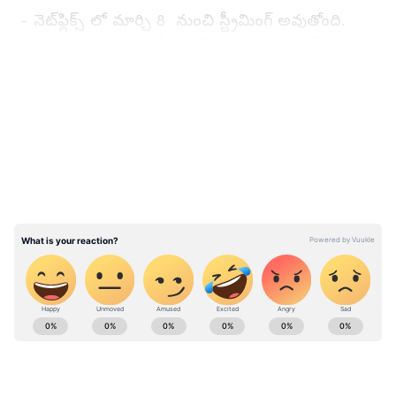
- నెట్‌ఫ్లిక్స్ లో మార్చి 8 నుంచి స్ట్రీమింగ్ అవుతోంది.
మళయాళ స్టార్ టొవినో థామస్ నటించిన మర్డర్ మిస్టరీ
థ్రిల్లర్ అన్వేషిప్పిన్ కండెతుమ్ కూడా శుక్రవారం (మార్చి 8)
LATEST VIDEOS
నెట్‌ఫ్లిక్స్ లోకి వస్తోంది. బాక్సాఫీస్ దగ్గర మంచి వసూళ్లు
సాధించిన ఈ సినిమా మలయాళంతోపాటు తెలుగు,
తమిళం, కన్నడ, హిందీల్లోనూ ఓటీటీలో రిలీజ్ అవ్వటంతో
నెట్‌ఫ్లిక్స్ లో రికార్డులు బ్రేక్ అయ్యే అవుతున్నాయి. ‘కన్నూర్
స్క్వాడ్’లా ఇది కూడా ఓ పోలీసు టీమ్ కథ. ఓ కేసుని
ఇన్విస్టిగేట్ చేసేటప్పుడు ఎదరయ్యే సమస్యలతో నిర్మించారు.
ABOUT THE AUTHOR
Surya Prakash
SP
తెలుగు సినిమా జర్నలిజం లో గత ఇరవై ఏళ్లుగా ఉన్నారు. కొన్ని
వందల రివ్యూలు, విశ్లేషణాత్మక ఆర్టికల్స్ రాశారు. ఈయన ప్రముఖ