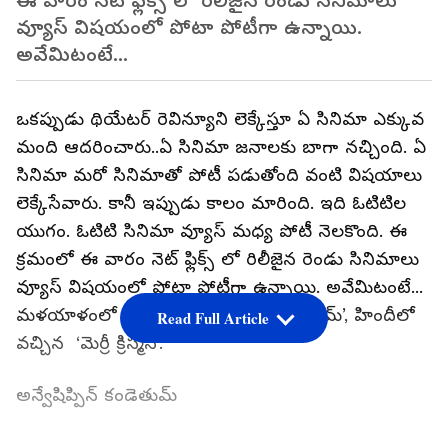
ఈ వారం నెట్ ఫ్లిక్స్ లో రిలీజైన రెండు సినిమాలు
వ్యూస్ విషయంలో పోటా పోటీగా ఉన్నాయి.
అవేమిటంటే...
ఒకప్పుడు థియేటర్ రెవిన్యూని లెక్కేస్తూ ఏ సినిమా ఎక్కువ
మంది ఆదరించారు..ఏ సినిమా జనాలకు బాగా నచ్చింది. ఏ
సినిమా మరో సినిమాతో పోటీ పడుతోంది వంటి విషయాలు
లెక్కేసేవారు. కానీ ఇప్పుడు కాలం మారింది. ఇది ఓటిటిల
యుగం. ఓటిటి సినిమా వ్యూస్ మధ్య పోటీ నెలకొంది. ఈ
క్రమంలో ఈ వారం నెట్ ఫ్లిక్స్ లో రిలీజైన రెండు సినిమాలు
వ్యూస్ విషయంలో పోటా పోటీగా ఉన్నాయి. అవేమిటంటే...
మళయాళంలో వచ్చిన ‘అన్వేషిప్పిన్‌ కండెతుమ్’, హిందీలో
Read Full Article
వచ్చిన ‘మెర్రీ క్రిస్మస్’.
అన్వేషిప్పిన్ కండెతుమ్