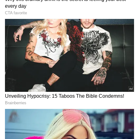
మెర్రీ క్రిస్మస్ - నెట్‌ఫ్లిక్స్ (మార్చి 8)
మరో ప్రక్క శ్రీరామ్ రాఘవన్ డైరెక్షన్ లో విజయ్ సేతుపతి,
కత్రినా కైఫ్ కలిసి నటించిన మరో థ్రిల్లర్ మూవీ మెర్రీ క్రిస్మస్.
హిందీ బాక్సాఫీస్ దగ్గర బోల్తా పడినా సినిమాకు మొదట్లో
మంచి రివ్యూలే వచ్చాయి. ఇప్పుడు నెట్‌ఫ్లిక్స్ లో స్ట్రీమింగ్
RECOMMENDED STORIES
అవుతోంది. దాదాపు రూ.60 కోట్లకు ఈ మూవీ స్ట్రీమింగ్ రైట్స్
కొనుగోలు చేసిందని తెలుస్తోంది. థియేటర్లలో విడుదలైన