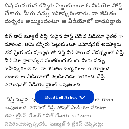
దీప్తి సునయన కన్నీరు పెట్టుకుంటూ ఓ వీడియో పోస్ట్
చేశారు. మీరు నన్ను బహిష్కరించారు. నా జీవితం
దుర్భరం అయ్యిందంటూ ఆ వీడియోలో బాధపడ్డారు.
బిగ్ బాస్ బ్యూటీ దీప్తి సునైన పోస్ట్ చేసిన వీడియో వైరల్ గా
మారింది. ఆమె కన్నీరు పెట్టుకుంటూ ఎమోషనల్ అయ్యారు.
తన ప్రియుడు షణ్ముఖ్ తో దీప్తి విడిపోయిన నేపథ్యంలో దీప్తి
వీడియో ప్రాధాన్యత సంతరించుకుంది. మీరు నన్ను
బహిష్కరించారు. నా జీవితం దుర్భరంగా తయారైంది
అంటూ ఆ వీడియోలో వెల్లడించడం జరిగింది. దీప్తి
ఎమోషనల్ వీడియో వైరల్ అవుతుంది.
Read Full Article
దీప్తి సునైన-షణ్ముఖ్ జస్వంత్ విడిపోయి చాలా కాలం
అవుతుంది. 2021లో దీప్తి సోషల్ మీడియా వేదికగా
తమ బ్రేకప్ మేటర్ రివీల్ చేశారు. కారణాలు
వివరించకున్నప్పటికీ... షణ్ముఖ్ కి బ్రేకప్ చెప్పినట్లు