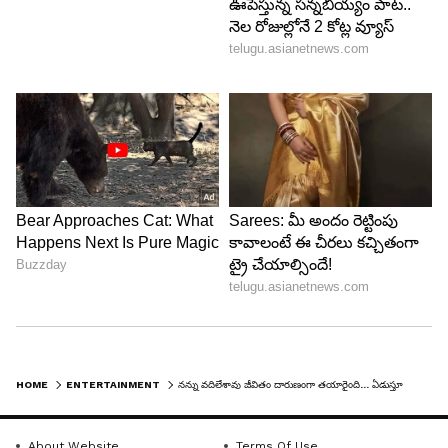
HOME
ENTERTAINMENT
నన్ను వదిలేశావు జీవితం దారుణంగా తయారైంది... ఏడుస్తూ వీడియో పోస్ట్ చేసిన దీప్తి సునైన!
About Website
Terms Of Use