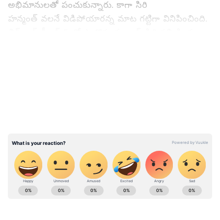
అభిమానులతో పంచుకున్నారు. కాగా సిరి
హన్మంత్ వలనే విడిపోయారన్న మాట గట్టిగా వినిపించింది.
బిగ్ బాస్ సీజన్ 5 లో పాల్గొన్న షణ్ముఖ్, సిరి సన్నిహితంగా
మెలిగారు. చెప్పాలంటే స్నేహితులమని చెప్పుకుంటూ
LATEST VIDEOS
ప్రేమికులకు మించి రొమాన్స్ చేశారు.
View post on Instagram
ABOUT THE AUTHOR
Sambi Reddy
SR
పది సంవత్సరాలకు పైగా జర్నలిజంలో ఉన్నారు. పొలిటికల్,