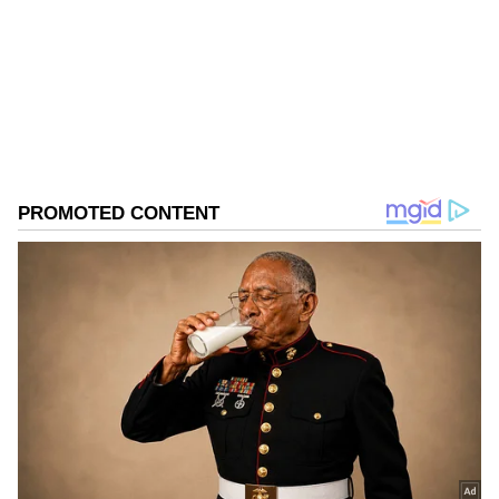
ఎంటర్టైన్మెంట్ విభాగాల్లో పలు ప్రముఖ సంస్థల్లో పని చేసిన
అనుభవం ఉంది. గత మూడేళ్లుగా ఏషియా నెట్ తెలుగు
ఎంటర్టైన్మెంట్ విభాగంలో సబ్ ఎడిటర్ గా బాధ్యతలు
Published :
Mar 17 2023, 07:13 PM IST
నిర్వహిస్తున్నారు.
Follow Us
DOWNLOAD APP