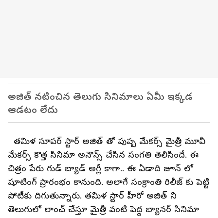
అజిత్ నటించిన తెలుగు సినిమాలు ఏమీ ఇక్కడ
ఆడటం లేదు
తమిళ సూపర్ స్టార్ అజిత్ తో పుష్ప మేకర్స్ మైత్రీ మూవీ
మేకర్స్ కొత్త సినిమా అనౌన్స్ చేసిన సంగతి తెలిసిందే. ఈ
చిత్రం పేరు గుడ్ బ్యాడ్ అగ్లీ కాగా.. ఈ ఏడాది జూన్ లో
షూటింగ్ ప్రారంభం కానుంది. అలాగే సంక్రాంతి రిలీజ్ కు పెట్టి
పోటీకు దిగుతున్నారు. తమిళ స్టార్ హీరో అజిత్ ని
తెలుగులో లాంచ్ చేస్తూ మైత్రీ వంటి పెద్ద బ్యానర్ సినిమా