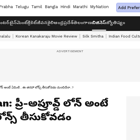
Prabha
Telugu
Tamil
Bangla
Hindi
Marathi
MyNation
Add Prefer
ంటర్‌టైన్‌మెంట్
క్రికెట్
జీవనశైలి
ఆంధ్రప్రదేశ్
తెలంగాణ
బిజినెస్
జ్యోతిష్యం
halalu
Korean Kanakaraju Movie Review
Silk Smitha
Indian Food Cult
ోన్ అంటే ఏమిటి...ఈ తరహా లోన్స్ తీసుకోవడం మంచిదేనా..?
ప్రీ-అప్రూవ్డ్ లోన్ అంటే
ోన్స్ తీసుకోవడం