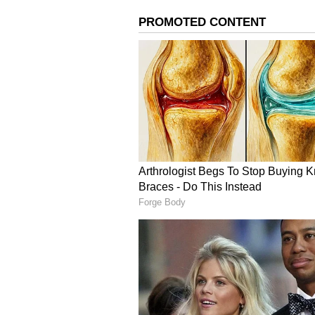
>> ప్రీ అప్రూవ్డ్ లోన్ అందించిన తర్వా
ఇంటి సౌకర్యం నుండి ఆన్‌లైన్‌లో మొత్తాన్న
>> మీ సమీప బ్రాంచ్‌ని సందర్శించిన తర్వాత 
ప్రీ-అప్రూవ్డ్ లోన్ ఫీచర్స్
ప్రీ-అప్రూవ్డ్ లోన్ కోసం మీరు చాలా తక్కు
చేసుకోవచ్చు. ఇతర లోన్లతో పోలిస్తే ప్రీ అ
లోన్ తీసుకున్న తర్వాత, మీరు మీ సౌలభ్యం
క్రెడిట్ హిస్టరీ బాగుంటే, చాలా సార్లు కస్ట