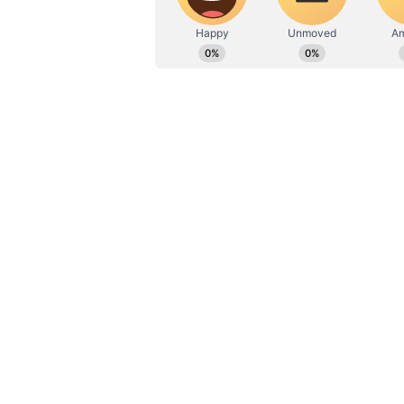
>> ముందుగా ఆమోదించబడిన లోన్ గురిం
SMS ద్వారా కస్టమర్‌కు అందించబడుతుంద
>> ముందుగా ఆమోదించబడిన లోన్‌లను తనిఖ
సంప్రదించవచ్చు.