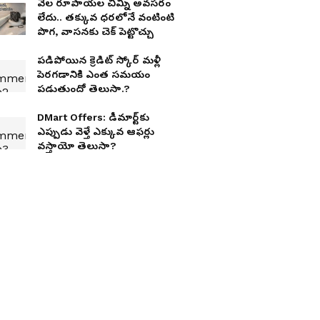
వేల రూపాయల చిమ్నీ అవసరం
లేదు.. త‌క్కువ ధ‌ర‌లోనే వంటింటి
పొగ, వాసనకు చెక్ పెట్టొచ్చు
ప‌డిపోయిన క్రెడిట్ స్కోర్ మ‌ళ్లీ
పెర‌గ‌డానికి ఎంత స‌మ‌యం
ప‌డుతుందో తెలుసా.?
DMart Offers: డీమార్ట్‌కు
ఎప్పుడు వెళ్తే ఎక్కువ ఆఫర్లు
వస్తాయో తెలుసా?