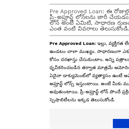
Pre Approved Loan: ఈ రోజుల్లో బ్
ప్రీ-అప్రూవ్డ్ లోన్‌లను జారీ చేయడ
లోన్ అంటే ఏమిటి, సాధారణ రుణం క
ఎంత వంటి వివరాలు తెలుసుకోండి
Pre Approved Loan:
ఇల్లు, వ్యక్తిగత 
ఉండటం చాలా ముఖ్యం. సాధారణంగా ఎక్క
కోసం దరఖాస్తు చేసుకుంటాం. అన్ని పత్రాల
ధృవీకరించబడిన తర్వాత మాత్రమే ఆమోదించ
ఏదైనా డాక్యుమెంట్‌లో వ్యత్యాసం ఉంటే ఆమో
అప్రూవ్డ్ లోన్స్ ఇస్తుంటాయి. అంటే మీక
అవుతుంటాయి. ప్రీ-అప్రూవ్డ్ లోన్ పొందే ప్ర
స్పెషాలిటీలను ఇక్కడ తెలుసుకోండి.