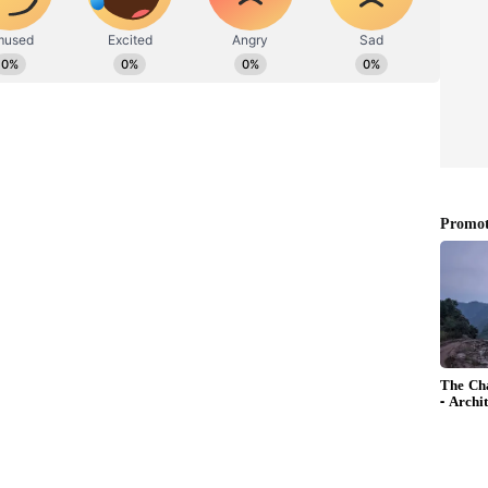
చి సమాచారం కాల్‌లకు బదులుగా WhatsApp, ఇమెయిల్,
ి.
ీ చేయడానికి మీరు సమీపంలోని ఏదైనా లోన్ అగ్రిగేటర్‌ని