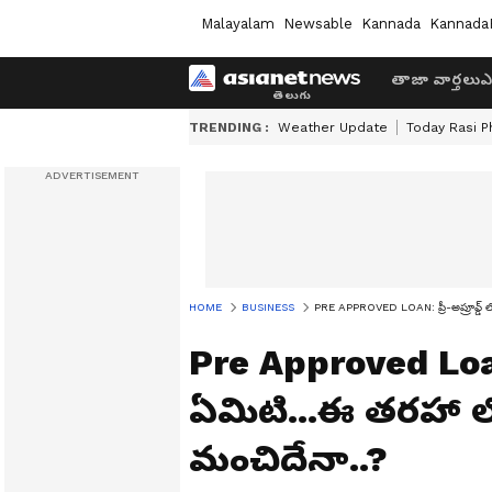
Malayalam
Newsable
Kannada
Kannada
తాజా వార్తలు
ఎ
TRENDING :
Weather Update
Today Rasi P
HOME
BUSINESS
PRE APPROVED LOAN: ప్రీ-అప్రూవ్డ్ ల
Pre Approved Loan: 
ఏమిటి...ఈ తరహా ల
మంచిదేనా..?