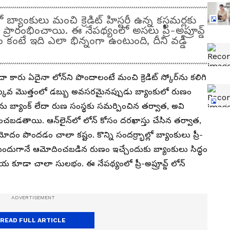
యాంకులు మంచి క్రెడిట్ హిస్టరీ ఉన్న కస్టమర్లకు
ం ప్రారంభించాయి. ఈ నేపథ్యంలో అసలు ప్రీ-అప్రూవ్డ్
ంటే ఇది ఎలా భిన్నంగా ఉంటుంది, దీని వడ్డీ
.
లేదా కారు ఏదైనా లోన్‌ని పొందాలంటే మంచి క్రెడిట్ స్కోర్‌ను కలిగి
ువ మొత్తంలో డబ్బు అవసరమైనప్పుడు బ్యాంకులో రుణం
ను బ్యాంక్ లేదా రుణ సంస్థకు సమర్పించిన తర్వాత, అవి
బడతాయి. ఆన్‌లైన్‌లో లోన్ కోసం దరఖాస్తు చేసిన తర్వాత,
దం పొందడం చాలా కష్టం. కొన్ని సందర్ర్భాల్లో బ్యాంకులు ప్రీ-
ు ముందుగానే ఆమోదించబడిన రుణం ఇచ్చేందుకు బ్యాంకులు సిద్ధం
క్రియ కూడా చాలా సులభం. ఈ నేపథ్యంలో ప్రీ-అప్రూవ్డ్ లోన్
READ FULL ARTICLE