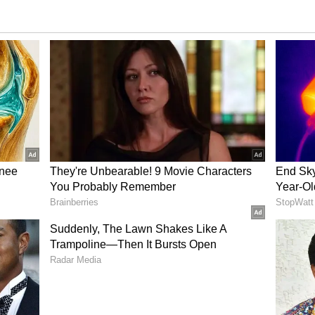
త, అవసరమైన డాక్యుమెంట్‌లను సమర్పించడం ద్వారా మీరు మీ
ి క్లెయిమ్ చేయవచ్చు.
నేరుగా ప్రీ-అప్రూవ్డ్ లోన్ కోసం అప్లై చేయండి.
వ పత్రాలను సమర్పించాలి. మీరు ఆన్‌లైన్‌లో కూడా క్లెయిమ్
ప్రూవ్డ్ లోన్ ప్రాసెసింగ్‌కు చాలా తక్కువ సమయం పడుతుంది. ఈ
 ప్రకారం 1 నుండి 5 సంవత్సరాలలోపు తిరిగి చెల్లించవచ్చు.
మర్లు అధిక వడ్డీ ఛార్జీల నుండి కూడా రక్షించబడతారు.