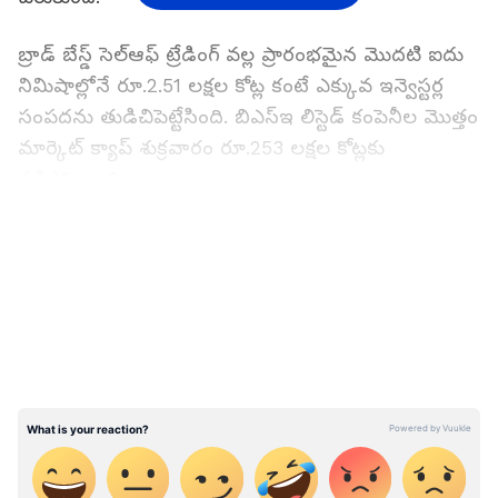
బ్రాడ్ బేస్డ్ సెల్‌ఆఫ్ ట్రేడింగ్ వల్ల ప్రారంభమైన మొదటి ఐదు
నిమిషాల్లోనే రూ.2.51 లక్షల కోట్ల కంటే ఎక్కువ ఇన్వెస్టర్ల
సంపదను తుడిచిపెట్టేసింది. బిఎస్‌ఇ లిస్టెడ్ కంపెనీల మొత్తం
మార్కెట్ క్యాప్ శుక్రవారం రూ.253 లక్షల కోట్లకు
పడిపోయింది.
LATEST VIDEOS
మార్కెట్లను దెబ్బతీస్తున్న ఫ్యాక్టర్స్ ఇవే...