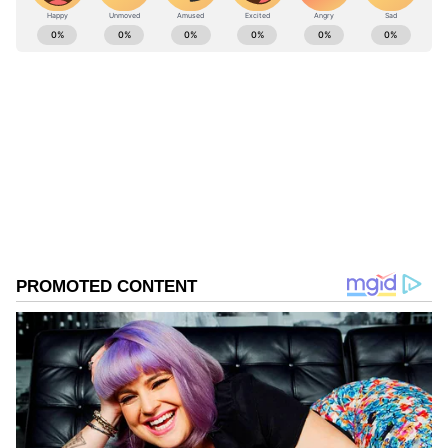
ABOUT THE AUTHOR
Sreeharsha Gopagani
SG
స్టాక్ మార్కెట్
వ్యాపారం
Published :
Jun 10 2022, 01:39 PM IST
Follow Us