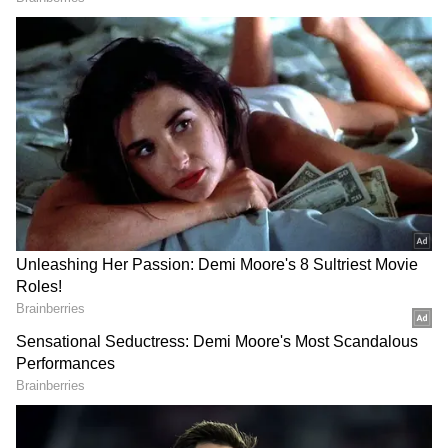
ఉక్రెయిన్ సంక్షోభం...
ఉక్రెయిన్‌ రష్యా యుద్ధంతో ముడిపడి ఉన్న సప్లై చెయిన్
RECOMMENDED STORIES
అంతరాయాలతో పాటు, యూఎస్ సహా పలు ప్రపంచ
దేశాల్లో 40 సంవత్సరాల కంటే అత్యధిక ధరలను
పెంచాయి.
క్రూడాయిల్ ధరల్లో పెరుగుదల..
క్రూడాయిల్ ధరల పెరుగుదల కారణంగా, ప్రపంచవ్యాప్తంగా
మార్కెట్లలో చమురు కంపెనీల షేర్లలో పెరుగుదల ఉంది.
PhonePe: ఇకపై ఫోన్‌పేలో
UPI Payments: యూపీఐ
మరోవైపు, ఇతర స్టాక్‌లలో క్షీణత ధోరణి కనిపిస్తోంది.
ఫిక్స‌డ్ డిపాజిట్, ఆర్డీ ఆప్ష‌న్‌..
పేమెంట్స్‌పై ఛార్జీలు.? క్లారిటీ
రోజుకు రూ. 100 పెట్టుబ‌డి
ఇచ్చిన‌ ఫోన్‌పే సీఈవో
పెట్టొచ్చు