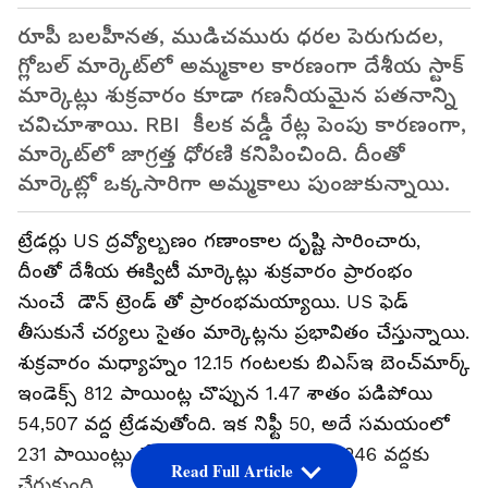
రూపీ బలహీనత, ముడిచమురు ధరల పెరుగుదల,
గ్లోబల్ మార్కెట్‌లో అమ్మకాల కారణంగా దేశీయ స్టాక్
మార్కెట్లు శుక్రవారం కూడా గణనీయమైన పతనాన్ని
చవిచూశాయి. RBI కీలక వడ్డీ రేట్ల పెంపు కారణంగా,
మార్కెట్‌లో జాగ్రత్త ధోరణి కనిపించింది. దీంతో
మార్కెట్లో ఒక్కసారిగా అమ్మకాలు పుంజుకున్నాయి.
ట్రేడర్లు US ద్రవ్యోల్బణం గణాంకాల దృష్టి సారించారు,
దీంతో దేశీయ ఈక్విటీ మార్కెట్లు శుక్రవారం ప్రారంభం
నుంచే డౌన్ ట్రెండ్ తో ప్రారంభమయ్యాయి. US ఫెడ్
తీసుకునే చర్యలు సైతం మార్కెట్లను ప్రభావితం చేస్తున్నాయి.
శుక్రవారం మధ్యాహ్నం 12.15 గంటలకు బిఎస్‌ఇ బెంచ్‌మార్క్
ఇండెక్స్ 812 పాయింట్ల చొప్పున 1.47 శాతం పడిపోయి
54,507 వద్ద ట్రేడవుతోంది. ఇక నిఫ్టీ 50, అదే సమయంలో
231 పాయింట్లు లేదా 1.4 శాతం క్షీణించి 16,246 వద్దకు
Read Full Article
చేరుకుంది.