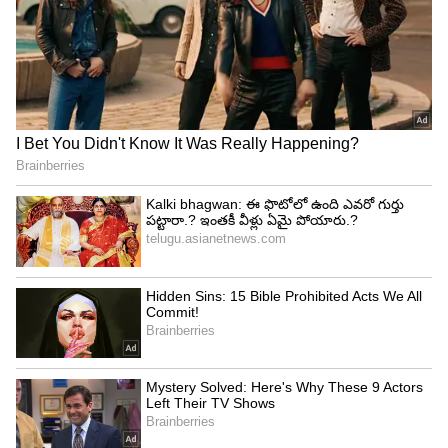
ఆశిస్తున్నారు.
కనిష్ట స్థాయికి రూపాయి
దేశీయ కరెన్సీ శుక్రవారం US డాలర్‌కు ప్రతిగా రూ.77.82
వద్ద సరికొత్త కనిష్ట స్థాయికి చేరుకుంది. అభివృద్ధి
చెందుతున్న మార్కెట్ కరెన్సీల బలహీనత కారణంగా
రూపాయి వెనుకడుగు వేసింది. US ట్రెజరీ బాండ్ ఈల్డ్‌లలో
పెరుగుదల కారణంగా డాలర్‌కు మద్దతు లభించింది. ఏది
ఏమైనప్పటికీ, బలహీనమైన ఆర్థిక డేటాతో పదునైన
అప్‌సైడ్‌లు పరిమితమయ్యాయని ఐసిఐసిఐ డైరెక్ట్ తన
మార్నింగ్ నోట్‌లో తెలిపింది.