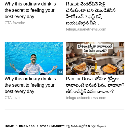
HOME
BUSINESS
STOCK MARKET: జస్ట్ 5 నిమిషాల్లో 2.5 లక్షల కోట్లు ఆవిరి, స్టాక్ మార్కెట్లో నష్టపాతం, కారణాలు ఇవే..