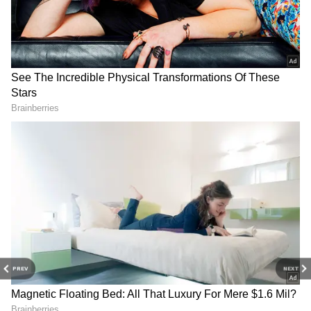
DOWNLOAD APP
US ద్రవ్యోల్బణం గణాంకాలు
ప్రపంచంలోని అతిపెద్ద ఆర్థిక వ్యవస్థ అయిన US ద్రవ్యోల్బణ
గణాంకాలు దాదాపు నాలుగు దశాబ్దాల గరిష్ట స్థాయిలో
ఉంటాయని అంచనాలు వెలువడ్డాయి. తద్వారా ఫెడరల్
రిజర్వ్ తీసుకునే కఠినమైన ద్రవ్య విధాన చర్యలను
సూచిస్తోంది. ఇది ఈక్విటీ మార్కెట్ల సెంటిమెంట్ ను
PREV
NEXT
దెబ్బతీస్తుంది.