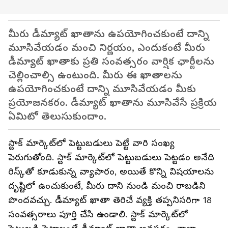
మీరు డీమ్యాట్ ఖాతాను ఉపయోగించకుంటే దాన్ని
మూసివేయడం మంచి నిర్ణయం, ఎందుకంటే మీరు
డీమ్యాట్ ఖాతాకు ప్రతి సంవత్సరం వార్షిక ఛార్జీలను
చెల్లించాల్సి ఉంటుంది. మీరు ఈ ఖాతాలను
ఉపయోగించకుంటే దాన్ని మూసివేయడం మీకు
ప్రయోజనకరం. డీమ్యాట్ ఖాతాను మూసివేసే ప్రక్రియ
ఏమిటో తెలుసుకుందాం.
స్టాక్ మార్కెట్‌లో పెట్టుబడులు పెట్టే వారి సంఖ్య
పెరుగుతోంది. స్టాక్ మార్కెట్‌లో పెట్టుబడులు పెట్టడం అనేది
రిస్క్‌తో కూడుకున్న వ్యాపారం, అయితే కొన్ని విషయాలను
దృష్టిలో ఉంచుకుంటే, మీరు దాని నుండి మంచి రాబడిని
పొందవచ్చు. డీమ్యాట్ ఖాతా తెరిచే వ్యక్తి తప్పనిసరిగా 18
సంవత్సరాలు పూర్తి చేసి ఉండాలి. స్టాక్ మార్కెట్‌లో