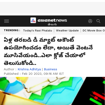
తెలుగు
TRENDING :
Today's Rasi Phalalu
Weather Update
DC Movie Box Of
ఏళ్ల తరబడి డీ మ్యాట్ అకౌంట్
ఉపయోగించడం లేదా, అయితే వెంటనే
మూసివేయండి..ఎలా క్లోజ్ చేయాలో
తెలుసుకోండి..
Author :
Krishna Adhitya
|
Business
Published :
Feb 20 2023, 09:16 AM IST