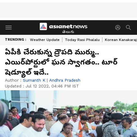
తెలుగు
TRENDING :
Weather Update
Today Rasi Phalalu
Korean Kanakaraj
ఏపీకి చేరుకున్న ద్రౌపది ముర్ము..
ఎయిర్‌పోర్టులో ఘన స్వాగతం.. టూర్
షెడ్యూల్ ఇదే..
Author :
Sumanth K
|
Andhra Pradesh
Updated :
Jul 12 2022, 04:46 PM IST