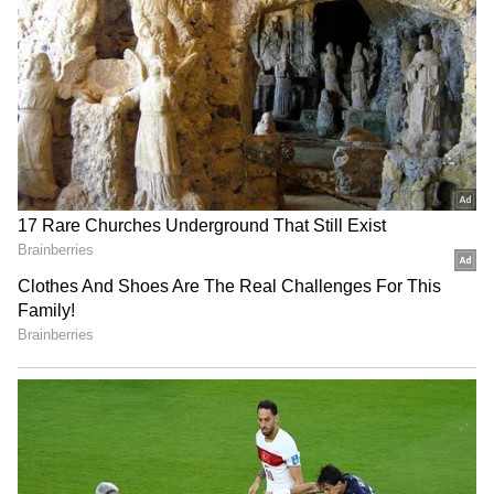
చీరాల పర్యటన లో స్వయంగా
భువనేశ్వరికోసం చేత్తో నేసిన చీర
చీరను నేసిన సీఎం చంద్రబాబు |
కొన్న సీఎం చంద్రబాబు| CM
CM Chandrababu Chirala
Chandrababu Visit Chirala
tour | Asianet Telugu
Handloom Workshop
LATEST VIDEOS
గుజరాత్‌లో వింత ఘటన అలల్లా ఎగసి
పడుతున్న బావి నీళ్లు | Virparada village |
Gujarat mysterious well
బంగాళాఖాతంలో అల్పపీడనం...ఇక ఏపీలో
దంచుడే | Asianet News Telugu