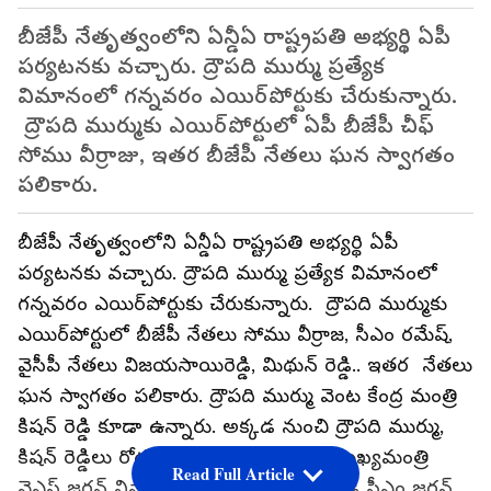
బీజేపీ నేతృత్వంలోని ఏన్డీఏ రాష్ట్రపతి అభ్యర్థి ఏపీ
పర్యటనకు వచ్చారు. ద్రౌపది ముర్ము ప్రత్యేక
విమానంలో గన్నవరం ఎయిర్‌పోర్టుకు చేరుకున్నారు.
ద్రౌపది ముర్ముకు ఎయిర్‌పోర్టులో ఏపీ బీజేపీ చీఫ్
సోము వీర్రాజు, ఇతర బీజేపీ నేతలు ఘన స్వాగతం
పలికారు.
బీజేపీ నేతృత్వంలోని ఏన్డీఏ రాష్ట్రపతి అభ్యర్థి ఏపీ
పర్యటనకు వచ్చారు. ద్రౌపది ముర్ము ప్రత్యేక విమానంలో
గన్నవరం ఎయిర్‌పోర్టుకు చేరుకున్నారు. ద్రౌపది ముర్ముకు
ఎయిర్‌పోర్టులో బీజేపీ నేతలు సోము వీర్రాజ, సీఎం రమేష్,
వైసీపీ నేతలు విజయసాయిరెడ్డి, మిథున్ రెడ్డి.. ఇతర నేతలు
ఘన స్వాగతం పలికారు. ద్రౌపది ముర్ము వెంట కేంద్ర మంత్రి
కిషన్ రెడ్డి కూడా ఉన్నారు. అక్కడ నుంచి ద్రౌపది ముర్ము,
కిషన్ రెడ్డిలు రోడ్డు మార్గంలో ఆంధ్రప్రదేశ్ ముఖ్యమంత్రి
Read Full Article
వైఎస్ జగన్ నివాసానికి వెళ్లనున్నారు. అక్కడ సీఎం జగన్