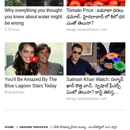
HOME
ANDHRA PRADESH
ఏపీకి చేరుకున్న ద్రౌపది ముర్ము.. ఎయిర్‌పోర్టులో ఘన స్వాగతం.. టూర్ షెడ్యూల్ ఇదే..