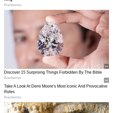
RECOMMENDED STORIES
Tirumala : ఒకేరోజు రెండుసార్లు
Heavy Rain Alert :
తిరుమల శ్రీవారిని
బంగాళాఖాతంలో అల్పపీడనం..
దర్శించుకోవచ్చు? ఎలాగో
ఈ ఆంధ్రా జిల్లాలకు రెడ్ అలర్ట్,
తెలుసా?
రెండ్రోజులు కుండపోత వర్షాలే