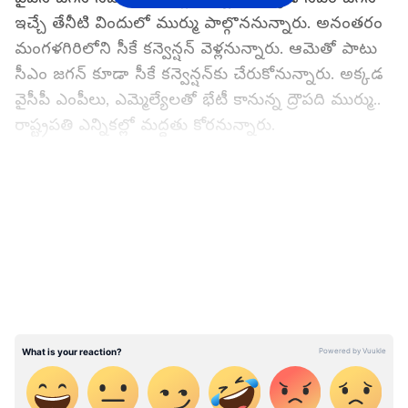
ఇచ్చే తేనీటి విందులో ముర్ము పాల్గొననున్నారు. అనంతరం
మంగళగిరిలోని సీకే కన్వెన్షన్ వెళ్లనున్నారు. ఆమెతో పాటు
సీఎం జగన్ కూడా సీకే కన్వెన్షన్‌కు చేరుకోనున్నారు. అక్కడ
వైసీపీ ఎంపీలు, ఎమ్మెల్యేలతో భేటీ కానున్న ద్రౌపది ముర్ము..
రాష్ట్రపతి ఎన్నికల్లో మద్దతు కోరనున్నారు.
ఈ రోజు సాయంత్రం ద్రౌపది ముర్ముతో తెలుగుదేశం అధినేత
LATEST VIDEOS
చంద్రబాబు నాయుడు భేటీ కానున్నారు. విజయవాడలోని
గేట్‌వే హోటల్‌లో సాయంత్రం సమావేశం అవుతారు. ఈ
సమావేశంలో తెదేపా ఎమ్మెల్యేలు, ఎంపీలు పాల్గొననున్నారు.
ఇక, రాష్ట్రపతి ఎన్నికల్లో ఎన్డీయే అభ్యర్థి ద్రౌపది ముర్ముకు
టీడీపీ మద్దతు ఇస్తున్నట్టుగా చంద్రబాబు నాయుడు
సోమవారం వెల్లడించారు. టీడీపీ మొదటి నుంచి సామాజిక
న్యాయానికి కట్టుబడి ఉందని.. అందుకే ఈ నిర్ణయం
తీసుకున్నట్టుగా చెప్పారు.