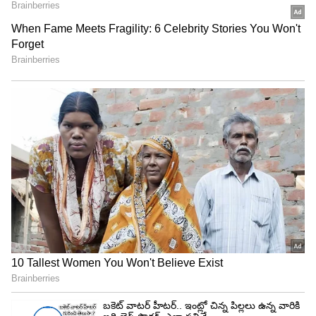
తీసుకున్నారనేది పవన్ కల్యాణ్‌ చెప్పాలని.. ఎంత
ఇచ్చారనేది నిర్మాతనైనా వెల్లడించాలని డిమాండ్ చేశారు.
రెమ్యూనరేషన్ గురించి చెప్పమని నిర్మాత అంటున్నారని
అన్నారు. సినిమా రెమ్యూనరేషన్ చెప్పని వ్యక్తి నిజాయితీ
గురించి మాట్లాడుతున్నారని సెటైర్లు వేశారు.
జనసేన వాళ్లు తనపై సినిమా తీస్తున్నారని.. విలన్‌గా
పెడతారా? హీరోగా పెడతారా? అనేది సంబంధం లేదని
అన్నారు. తన పేరు మీద సినిమా వస్తుందంటే సంతోషమని
అన్నారు.