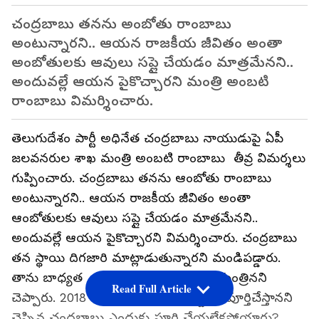
చంద్రబాబు తనను అంబోతు రాంబాబు
అంటున్నారని.. ఆయన రాజకీయ జీవితం అంతా
అంబోతులకు ఆవులు సప్లై చేయడం మాత్రమేనని..
అందువల్లే ఆయన పైకొచ్చారని మంత్రి అంబటి
రాంబాబు విమర్శించారు.
తెలుగుదేశం పార్టీ అధినేత చంద్రబాబు నాయుడుపై ఏపీ
జలవనరుల శాఖ మంత్రి అంబటి రాంబాబు తీవ్ర విమర్శలు
గుప్పించారు. చంద్రబాబు తనను ఆంబోతు రాంబాబు
అంటున్నారని.. ఆయన రాజకీయ జీవితం అంతా
ఆంబోతులకు ఆవులు సప్లై చేయడం మాత్రమేనని..
అందువల్లే ఆయన పైకొచ్చారని విమర్శించారు. చంద్రబాబు
తన స్థాయి దిగజారి మాట్లాడుతున్నారని మండిపడ్డారు.
తాను బాధ్యత కలిగిన జలవనరుల శాఖ మంత్రినని
Read Full Article
చెప్పారు. 2018 వరకు పోలవరం ప్రాజెక్టును పూర్తిచేస్తానని
చెప్పిన చంద్రబాబు ఎందుకు పూర్తి చేయలేకపోయారు?,