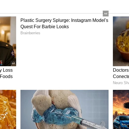
డికి దిగిన వెంకట దుర్గాప్రసాద్ ను పోలీసులు అదుపులోకి