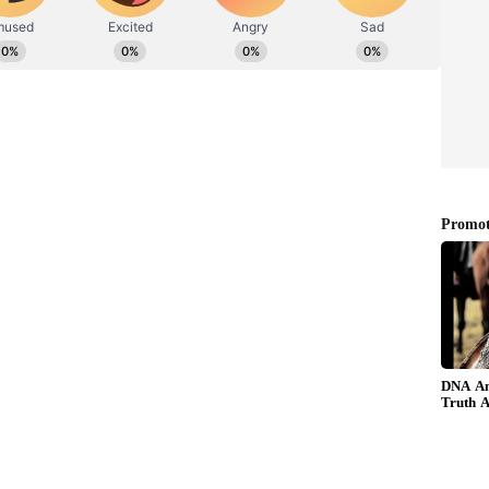
 శరీరంపై పలు చోట్ల గాయాలయ్యాయి. చేతివేళ్లు
 ఎంవీఐ వాహనం డ్రైవర్ వీరబాబు ప్రయత్నించారు. వీరబాబు
 తెలిసిన వెంటనే పోలీసులు సంఘటన స్థలానికి
ావును ఆసుపత్రికి తరలించారు. చెన్నారావు పరిస్థితి విషమంగా