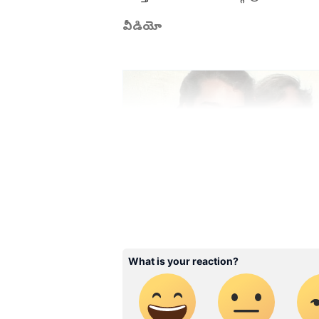
వీడియో
ABOUT THE AUTHOR
NL
narsimha lode