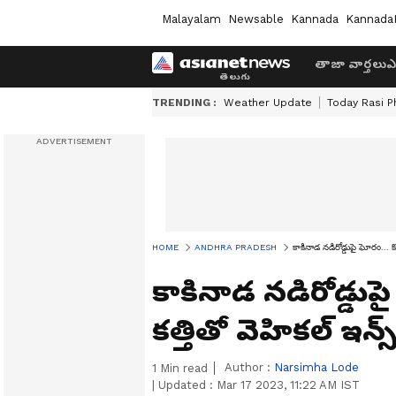
Malayalam
Newsable
Kannada
Kannada
తాజా వార్తలు
ఎ
TRENDING :
Weather Update
Today Rasi P
HOME
ANDHRA PRADESH
కాకినాడ నడిరోడ్డుపై ఘోరం... కొ
కాకినాడ నడిరోడ్డుప
కత్తితో వెహికల్ ఇన్స
Author :
Narsimha Lode
1
Min read
|
Updated :
Mar 17 2023, 11:22 AM IST