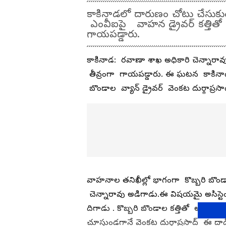
కాకినాడలో దారుణం చోటు చేసుకు
ఎంవీఐపై వాహన డ్రైవర్ కత్తితో
గాయపడ్డారు.
కాకినాడ: రవాణా శాఖ అధికారి చెన్నారావుపై
తీవ్రంగా గాయపడ్డారు. ఈ ఘటన కాకినాడ జి
బొండాల వ్యాన్ డ్రైవర్ వెంకట దుర్గాప్రసా
వాహనాల తనిఖీల్లో భాగంగా కొబ్బరి బొండాల
చెన్నారావు అడిగాడు.ఈ విషయమై అసిస్టెంట్
దిగాడు . కొబ్బరి బొండాల కత్తితో అసిస్టె
చూస్తుండగానే వెంకట దుర్గాప్రసాద్ ఈ దాడి