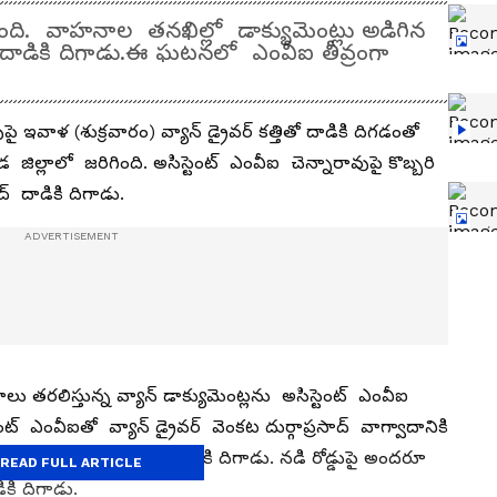
ంది. వాహనాల తనఖిల్లో డాక్యుమెంట్లు అడిగిన
 దాడికి దిగాడు.ఈ ఘటనలో ఎంవీఐ తీవ్రంగా
 ఇవాళ (శుక్రవారం) వ్యాన్ డ్రైవర్ కత్తితో దాడికి దిగడంతో
ల్లాలో జరిగింది. అసిస్టెంట్ ఎంవీఐ చెన్నారావుపై కొబ్బరి
ద్ దాడికి దిగాడు.
ు తరలిస్తున్న వ్యాన్ డాక్యుమెంట్లను అసిస్టెంట్ ఎంవీఐ
 ఎంవీఐతో వ్యాన్ డ్రైవర్ వెంకట దుర్గాప్రసాద్ వాగ్వాదానికి
ంట్ ఎంవీఐ చెన్నారావుపై దాడికి దిగాడు. నడి రోడ్డుపై అందరూ
READ FULL ARTICLE
కి దిగాడు.