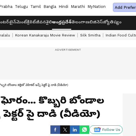
Prabha
Telugu
Tamil
Bangla
Hindi
Marathi
MyNation
Add Prefer
ంటర్‌టైన్‌మెంట్
క్రికెట్
జీవనశైలి
ఆంధ్రప్రదేశ్
తెలంగాణ
బిజినెస్
జ్యోతిష్యం
halalu
Korean Kanakaraju Movie Review
Silk Smitha
Indian Food Cult
బ్బరి బోండాల కత్తితో వెహికల్ ఇన్స్ పెక్టర్ పై దాడి (వీడియో)
ై ఘోరం... కొబ్బరి బోండాల
్ పెక్టర్ పై దాడి (వీడియో)
Follow Us