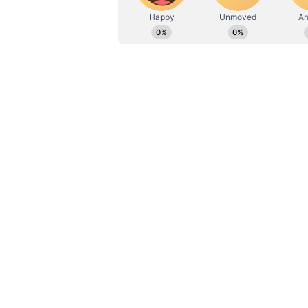
ఈ ఘటనలో అసిస్టెంట్ ఎంవీఐ చెన్నారావు
తెగిపోయాయి. ఈ దాడిని అడ్డుకొనేందుకు
కూడా ఈ ఘటనలో గాయపడ్డారు. ఈ విషయం
చేరుకున్నారు. అసిస్టెంట్ ఎంవీఐ చెన్నార