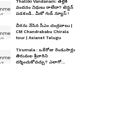
Thalliki Vandanam: తల్లికి
వందనం నిధులు రాలేదా? టెన్షన్
పడకండి.. మీకో గుడ్ న్యూస్ !
చీరను నేసిన సీఎం చంద్రబాబు |
CM Chandrababu Chirala
tour | Asianet Telugu
Tirumala : ఒకేరోజు రెండుసార్లు
తిరుమల శ్రీవారిని
దర్శించుకోవచ్చు? ఎలాగో
తెలుసా?