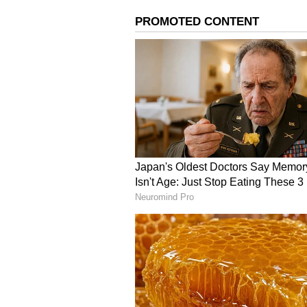
ఉందని సమాచారం. అసిస్టెంట్ ఎంవీఐపై దా
తీసుకున్నారు.