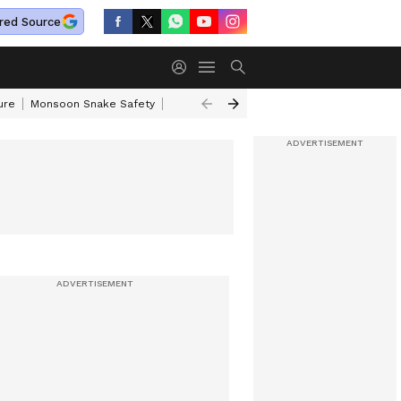
red Source
ure
Monsoon Snake Safety
Akkineni Nageswara Rao
IRCTC Tour Pac