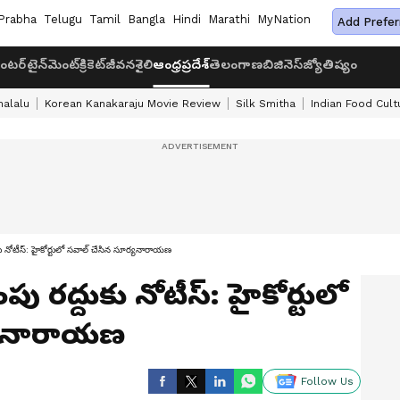
Prabha
Telugu
Tamil
Bangla
Hindi
Marathi
MyNation
Add Prefer
ంటర్‌టైన్‌మెంట్
క్రికెట్
జీవనశైలి
ఆంధ్రప్రదేశ్
తెలంగాణ
బిజినెస్
జ్యోతిష్యం
halalu
Korean Kanakaraju Movie Review
Silk Smitha
Indian Food Cult
కు నోటీస్: హైకోర్టులో సవాల్ చేసిన సూర్యనారాయణ
పు రద్దుకు నోటీస్: హైకోర్టులో
్యనారాయణ
Follow Us