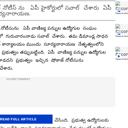
్ నోటీస్ ను ఏపీ హైకోర్టులో సవాల్ చేశారు ఏపీ
ూర్యనారాయణ.
్ నోటీసును ఏపీ వాణిజ్య పన్నుల ఉద్యోగుల సంఘం
ులో గురువారంనాడు సవాల్ చేశారు. తమ డిమాండ్ల సాధన
ర్ కార్యాలయం ముందు సూర్యనారాయణ నేతృత్వంలోని
భుత్వం తప్పుబట్టింది. ఏపీ వాణిజ్య పన్నుల ఉద్యోగుల
ూడదని ప్రభుత్వం ఇచ్చిన షోకాజ్ నోటీసును
చేశారు.
READ FULL ARTICLE
యనారాయణకు నోటీసు జారీ చేసింది. ప్రభుత్వ ఉద్యోగులకు