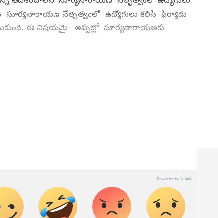
వాన్ని ఆదేశించాలని సూర్యనారాయణ నేతృత్వంలో ఉద్యోగులు
ు సూర్యనారాయణ నేతృత్వంలో ఉద్యోగులు కలిసి ఫిర్యాదు
 తీసుకుంది. ఈ విషయమై అప్పట్లో సూర్యనారాయణకు