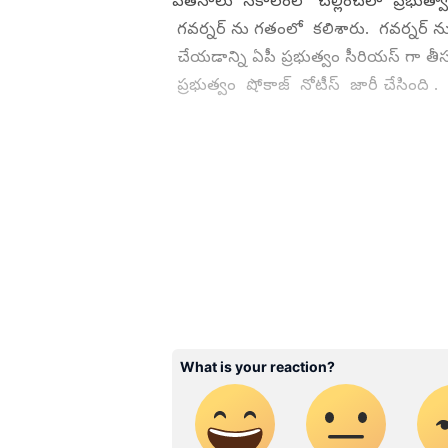
వేతనాలు సకాలంలో చెల్లించేలా ప్రభుత్
గవర్నర్ ను గతంలో కలిశారు. గవర్నర్ న
చేయడాన్ని ఏపీ ప్రభుత్వం సీరియస్ గా
ప్రభుత్వం షోకాజ్ నోటీస్ జారీ చేసింది .
ABOUT THE AUTHOR
NL
narsimha lode