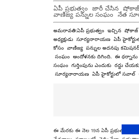
ఏపీ ప్రభుత్వం జారీ చేసిన షోకాజ
వాణిజ్య పన్నుల సంఘం నేత స
అమరావతి:ఏపీ ప్రభుత్వం ఇచ్చిన షోకాజ
అధ్యక్షుడు సూర్యనారాయణ ఏపీ హైకోర్ట
కోసం వాణిజ్య పన్నుల అదనపు కమిషన
సంఘం ఆందోళనకు దిగింది. ఈ ధర్నాను ప్ర
సంఘం గుర్తింపును ఎందుకు రద్దు చేయక
సూర్యనారాయణ ఏపీ హైకోర్టులో సవాల్ 
ఈ మేరకు ఈ నెల 19న ఏపీ ప్రభుత్వం సూర్