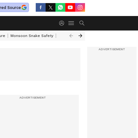
red Source
ure
Monsoon Snake Safety
Akkineni Nageswara Rao
IRCTC Tour Pac