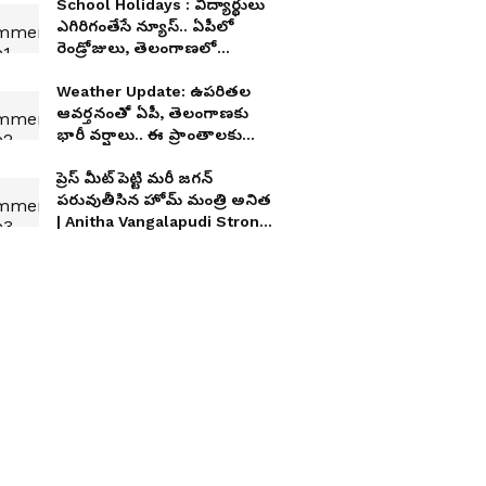
School Holidays : విద్యార్థులు
ఎగిరిగంతేసే న్యూస్.. ఏపీలో
రెండ్రోజులు, తెలంగాణలో
మూడ్రోజులు స్కూళ్లు, కాలేజీలకు
సెలవులు
Weather Update: ఉపరితల
ఆవర్తనంతో ఏపీ, తెలంగాణకు
భారీ వర్షాలు.. ఈ ప్రాంతాలకు
ఐఎండీ అలర్ట్
ప్రెస్ మీట్ పెట్టి మరీ జగన్
పరువుతీసిన హోమ్ మంత్రి అనిత
| Anitha Vangalapudi Strong
Counter to Jagan