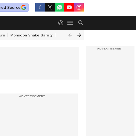
red Source
ure
Monsoon Snake Safety
Akkineni Nageswara Rao
IRCTC Tour Pac