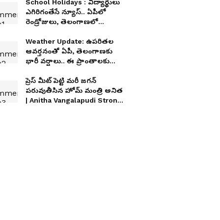
School Holidays : విద్యార్థులు
ఎగిరిగంతేసే న్యూస్.. ఏపీలో
రెండ్రోజులు, తెలంగాణలో
మూడ్రోజులు స్కూళ్లు, కాలేజీలకు
సెలవులు
Weather Update: ఉపరితల
ఆవర్తనంతో ఏపీ, తెలంగాణకు
భారీ వర్షాలు.. ఈ ప్రాంతాలకు
ఐఎండీ అలర్ట్
ప్రెస్ మీట్ పెట్టి మరీ జగన్
పరువుతీసిన హోమ్ మంత్రి అనిత
| Anitha Vangalapudi Strong
Counter to Jagan