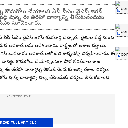
న్ని కొనుగోలు చేయాలని ఏపీ సీఎం వైఎస్ జగన్
ద్ద వున్న ఈ తరహా ధాన్యాన్ని తీసుకునేందుకు
 సీఎం సూచించారు.
పీ సీఎం వైఎస్ జగన్ శుభవార్త చెప్పారు. రైతుల వద్ద నుంచి
యన అధికారులను ఆదేశించారు. రాష్ట్రంలో అకాల వర్షాలు,
 బుధవారం అధికారులతో టెలీ కాన్ఫరెన్స్ నిర్వహించారు. ఈ
ధాన్యం కొనుగోలు చేయాల్సిందిగా పౌర సరఫరాల శాఖ
్న ఈ తరహా ధాన్యాన్ని తీసుకునేందుకు అన్ని రకాల చర్యలు
సి వున్న ధాన్యాన్ని నిల్వ చేసేందుకు చర్యలు తీసుకోవాలని
READ FULL ARTICLE