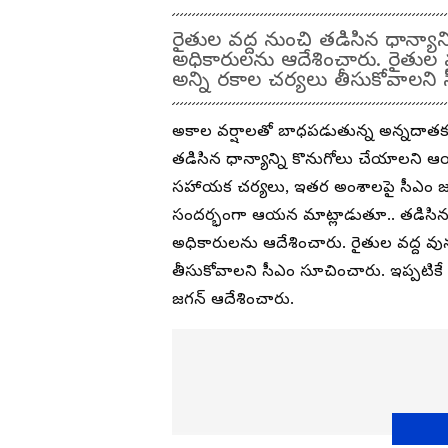
రైతుల వద్ద నుంచి తడిసిన ధాన్యా
అధికారులను ఆదేశించారు. రైతుల వ
అన్ని రకాల చర్యలు తీసుకోవాలని
అకాల వర్షాలతో బాధపడుతున్న అన్నదాతకు ఏ
తడిసిన ధాన్యాన్ని కొనుగోలు చేయాలని ఆ
సహాయక చర్యలు, ఇతర అంశాలపై సీఎం జగన్
సందర్భంగా ఆయన మాట్లాడుతూ.. తడిసిన 
అధికారులను ఆదేశించారు. రైతుల వద్ద వున
తీసుకోవాలని సీఎం సూచించారు. ఇప్పటికే కో
జగన్ ఆదేశించారు.