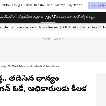
Prabha
Telugu
Tamil
Bangla
Hindi
Marathi
MyNation
Add Prefer
ంటర్‌టైన్‌మెంట్
క్రికెట్
జీవనశైలి
ఆంధ్రప్రదేశ్
తెలంగాణ
బిజినెస్
జ్యోతిష్యం
halalu
Korean Kanakaraju Movie Review
Silk Smitha
Indian Food Cult
ిన ధాన్యం కొనుగోలుకు సీఎం జగన్ ఓకే, అధికారులకు కీలక ఆదేశాలు
్త.. తడిసిన ధాన్యం
గన్ ఓకే, అధికారులకు కీలక