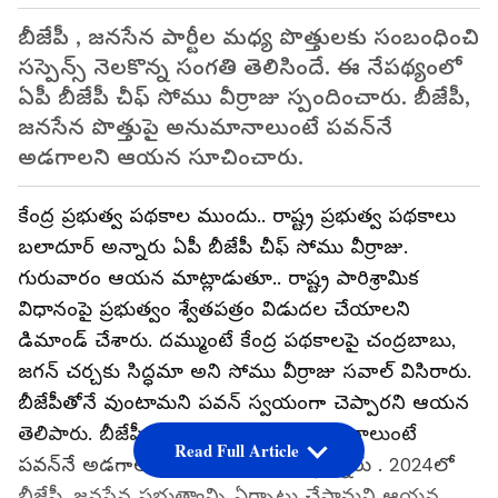
బీజేపీ , జనసేన పార్టీల మధ్య పొత్తులకు సంబంధించి
సస్పెన్స్ నెలకొన్న సంగతి తెలిసిందే. ఈ నేపథ్యంలో
ఏపీ బీజేపీ చీఫ్ సోము వీర్రాజు స్పందించారు. బీజేపీ,
జనసేన పొత్తుపై అనుమానాలుంటే పవన్‌నే
అడగాలని ఆయన సూచించారు.
కేంద్ర ప్రభుత్వ పథకాల ముందు.. రాష్ట్ర ప్రభుత్వ పథకాలు
బలాదూర్ అన్నారు ఏపీ బీజేపీ చీఫ్ సోము వీర్రాజు.
గురువారం ఆయన మాట్లాడుతూ.. రాష్ట్ర పారిశ్రామిక
విధానంపై ప్రభుత్వం శ్వేతపత్రం విడుదల చేయాలని
డిమాండ్ చేశారు. దమ్ముంటే కేంద్ర పథకాలపై చంద్రబాబు,
జగన్ చర్చకు సిద్ధమా అని సోము వీర్రాజు సవాల్ విసిరారు.
బీజేపీతోనే వుంటామని పవన్ స్వయంగా చెప్పారని ఆయన
తెలిపారు. బీజేపీ, జనసేన పొత్తుపై అనుమానాలుంటే
Read Full Article
పవన్‌నే అడగాలని సోము వీర్రాజు పేర్కొన్నారు . 2024లో
బీజేపీ, జనసేన ప్రభుత్వాన్ని ఏర్పాటు చేస్తామని ఆయన