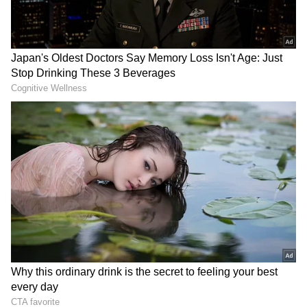
DOWNLOAD APP
రెండ్రోజుల క్రితం ఉమ్మడి పశ్చిమ గోదావరి జిల్లా భీమవరంలో
బీజేపీ ఏపీ రాష్ట్ర కార్యవర్గ సమావేశం జరిగింది. ఈ
సందర్భంగా రాష్ట్ర రాజకీయాలు, వచ్చే ఎన్నికలు,
ప్రభుత్వంపై అనుసరించాల్సిన వ్యూహంపై నేతలు
చర్చించారు. అయితే ఈ సందర్భంగా చేసిన రాజకీయ
తీర్మానంలో జనసేనతో పొత్తు గురించి ఎలాంటి ప్రస్తావన