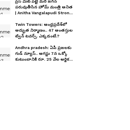
ప్రెస్ మీట్ పెట్టి మరీ జగన్
పరువుతీసిన హోమ్ మంత్రి అనిత
| Anitha Vangalapudi Strong
Counter to Jagan
Twin Towers: ఆంధ్రప్రదేశ్‌లో
అద్భుత నిర్మాణం.. 47 అంత‌స్తుల
ట్విన్ ట‌వ‌ర్స్‌. ఎక్క‌డంటే.?
Andhra pradesh: ఏపీ ప్ర‌జ‌ల‌కు
గుడ్ న్యూస్‌.. ఆగ‌స్టు 7న‌ ఒక్కో
కుటుంబానికి రూ. 25 వేల ఆర్థిక
సాయం