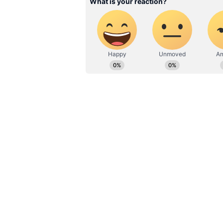
ఉద్రిక్త‌ల కార‌ణంగా ఎన్నిక‌లు ప‌డింది. మం
శ్రీసత్యసాయి జిల్లాలోని హిందూపురం మున్స
ఏలూరు జిల్లా నూజివీడు మున్సిపాలిటీ వైస్‌
రెండు వైస్‌ఛైర్‌పర్సన్‌ పదవులు కూడా అధి
డిప్యూటీ మేయర్, ఏలూరు నగరపాలక సంస్థ
ద‌క్కాయి.