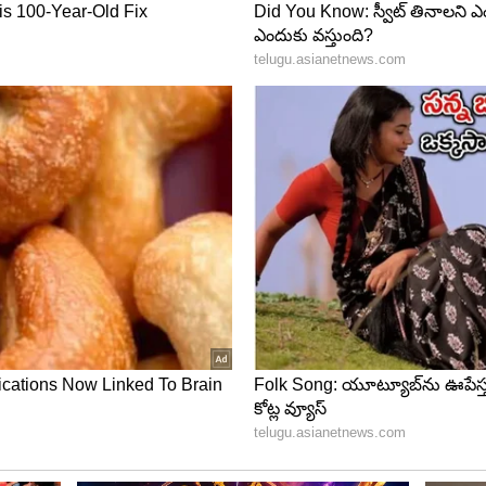
ట సోమవారం జరగాల్సి ఉండగా, కోరం లేకపోవడంతో
0 మంది కార్పొరేటర్లలో తిరుపతి జన సేన ఎమ్మెల్యే అరణి
ఓటు వేయడానికి హాజరయ్యారు. ఎన్నిక కొనసాగాలంటే కనీసం 25
ఉన్నందున, అధికారులు ప్రక్రియను వాయిదా వేశారు.
స‌న్ గా రమేశ్‌కుమార్‌
‌క్కించుకుంది. హిందూపురం మున్సిపల్‌ ఛైర్‌పర్సన్‌గా
యారు. వైకాపా బలపరిచిన లక్ష్మిపై 9 ఓట్ల తేడాతో విజ‌యం
సిపాలిటీని వైఎస్ఆర్సీపీ గెలుచుకోగా, ఛైర్‌పర్సన్‌ ఇంద్రజ
గింది.
లుగా పప్పు ఉమామహేశ్వరరావు, వందనాల దుర్గాభవాని