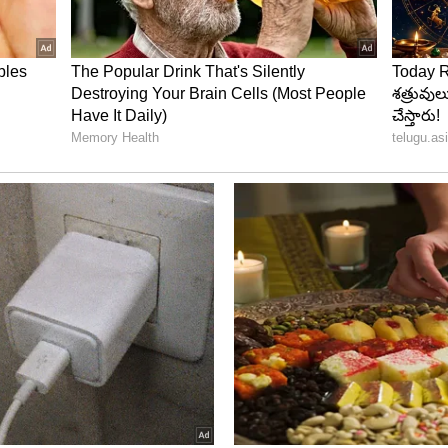
‌గా కృష్ణకుమారి
ిపల్ చైర్‌పర్సన్‌గా మండవ కృష్ణకుమారి ఎన్నికయ్యారు.
, అభ్యర్థి విషయంలో ఎమ్మెల్యే సౌమ్య, ఎంపీ కేసినేని మధ్య
దా ప‌డింది. దీంతో మంగ‌ళ‌వారం ఎంపీ, ఎమ్మెల్యే సూచించిన
ును అధిష్టానం సూచించింది.
ధ్ర‌ప్ర‌దేశ్ కు నిర్మల‌మ్మ కేటాయింపులు ఇవే
 డిప్యూటీ మేయర్‌గా మునికృష్ణ
మేయర్‌గా అధికార కూట‌మి అభ్యర్థి మునికృష్ణ ఎన్నికయ్యారు .
ప్రత్యర్థి వైఎస్సార్‌సీపీ అభ్యర్థి భాస్కర్ రెడ్డికి 21 ఓట్లు