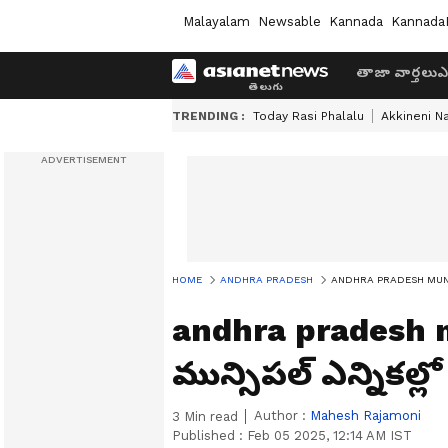
Malayalam
Newsable
Kannada
Kannada
తాజా వార్తలు
ఎ
TRENDING :
Today Rasi Phalalu
Akkineni N
HOME
ANDHRA PRADESH
ANDHRA PRADESH MUNICIPA
andhra pradesh m
మున్సిప‌ల్ ఎన్నిక‌ల
Author :
Mahesh Rajamoni
3
Min read
Published :
Feb 05 2025, 12:14 AM IST