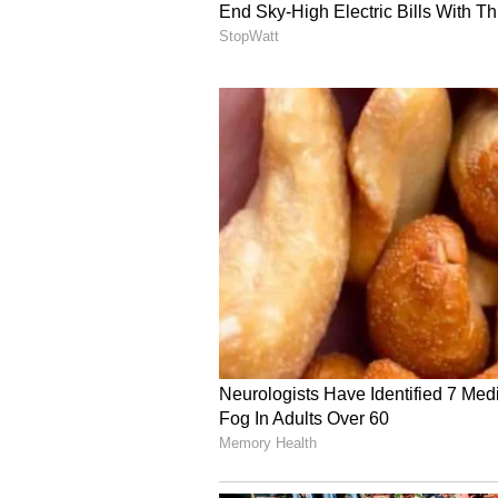
వచ్చాయి. డిప్యూటీ మేయర్ ఎన్నిక మొద
మంగ‌ళ‌వారానికి వాయిదా పడింది. మొత్తం 5
శ్రీనివాసులుతో సహా 22 మంది మాత్రమే 
మంది సభ్యులు హాజరు కావాల్సిన అవసరం 
హిందూపురం మున్సిప‌ల్ ఛైర్ ప‌ర్
హిందూపురం స్థానం కూడా అధికార కూట‌మే ద
కూటమి అభ్యర్థి డి.రమేశ్‌కుమార్‌ ఎన్నికయ్
సాధించారు. గత ఎన్నికల్లో హిందూపురం మున్
పదవికి రాజీనామా చేయ‌డంతో ఎన్నిక‌ల జ‌రి
ఏలూరు నగరపాలక సంస్థ డిప్యూటీ మేయర్