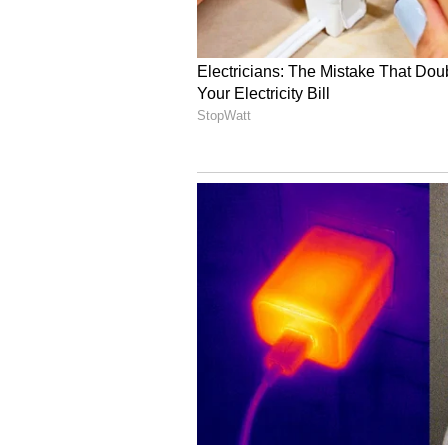
నందిగామ మున్సిపల్‌ చైర్‌పర్సన్
ఊహించ‌ని ట్విస్టుల మ‌ధ్య నందిగామ మున్స
సోమ‌వారం చైర్మన్ ఎన్నిక జరగాల్సి ఉండ‌గా
ఏకాభిప్రాయం కుదరకపోవడంతో ఎన్నిక వాయి
అభ్యర్థి కాకుండా మండవ కృష్ణకుమారి పేర
Union Budget 2025: బ‌డ్జెట్ 2025లో ఆం
తిరుపతి మున్సిపల్ కార్పొరేషన్
తిరుపతి మున్సిపల్ కార్పొరేషన్ డిప్యూటీ 
హోరాహోరీ పోటీలో ఆయనకు 26 ఓట్లు రాగా, ఆయన 