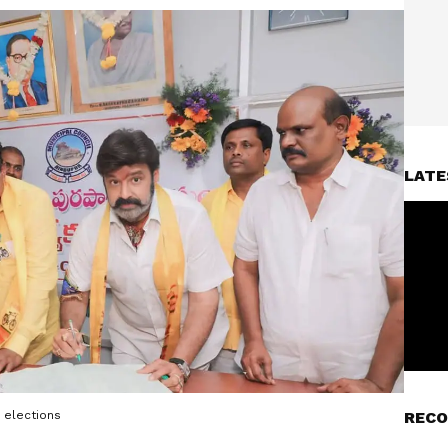
LATE
 elections
RECO