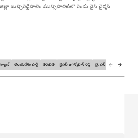
ల్లా బుచ్చిరెడ్డిపాలెం మున్సిపాలిటీలో రెండు వైస్‌ చైర్మన్‌
ళ్యాణ్
తెలుగుదేశం పార్టీ
తిరుపతి
వైఎస్ జగన్మోహన్ రెడ్డి
వై. ఎస్. షర్మిల
్ల అనుభవం ఉన్న జ‌ర్న‌లిస్టు రాజమోని మహేష్. సామాజిక సమస్యలు,
ేషణలు, క్రీడలు, జీవనశైలిపై విస్తృత క‌థ‌నాలు రాస్తుంటారు.
గ్రీ, నవ తెలంగాణ జర్నలిజం కాలేజీ నుంచి జర్నలిజం విద్యను పూర్తి
కంప్యూటర్ అప్లికేషన్స్ లో సర్టిఫికేషన్. ప్రస్తుతం ఏసియా నెట్
 12 మున్సిప‌ల్ పోస్టుల‌కు సోమ‌వారం నిర్వ‌హించిన మున్సిప‌ల్
ీ,జ‌న‌సేన‌)ల‌దే పైచేయి అయింది. ఈ 12 పోస్టుల‌లో సోమ‌వారం
చుకుంది. మిగిలిన ప్రాంతాల్లో కోరం లేక‌పోవ‌డంతో పాటు ప‌లు