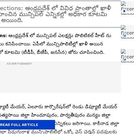
ons: ఆంధ్రప్రదేశ్ లో వివిధ ప్రాంతాల్లో ఖాళీ
హించిన మున్సిప‌ల్ ఎన్నిక‌ల్లో అధికార కూట‌మి
యి అయింది.
ons:
ఆంధ్ర‌ప్ర‌దేశ్ లో మున్సిప‌ల్ ఎల‌క్ష‌న్లు పొలిటిక‌ల్ హీట్ ను
థితులు క‌నిపించాయి. ఏపీలో మున్సిపాలిటీల్లో ఖాళీ అయిన
 కూట‌మి (టీడీపీ, బీజేపీ, జ‌న‌సేన‌) జోరు చూపించింది.
ిప్యూటీ మేయర్, ఏలూరు కార్పొరేషన్‌లో రెండు డిప్యూటీ మేయర్‌
సత్యసాయి జిల్లా హిందూపురం, పార్వతీపురం మన్యం జిల్లా
ాలిటీల్లో చైర్మన్‌ పదవులకు ఎన్నిక‌లు జ‌రిగాయి. కాకినాడ జిల్లా
READ FULL ARTICLE
ా పిడుగురాళ్ల మున్సిపాలిటీల్లో ఒక్కో వైస్‌ చైర్మన్ ప‌ద‌వుల‌కు