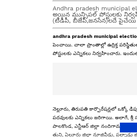
Andhra pradesh municipal electi
అయిన మున్సిప‌ల్ పోస్టుల‌కు నిర్వ‌
(టీడీపీ, బీజేపీ,జ‌న‌సేన‌)ల‌దే పైచే
andhra pradesh municipal electi
పెంచాయి. చాలా ప్రాంతాల్లో ఉద్రిక్త ప‌రిస్
పోస్టులకు ఎన్నికలు నిర్వహించారు. ఇందులో
నెల్లూరు, తిరుపతి కార్పొరేషన్లలో ఒక్కో డ
పదవులకు ఎన్నికలు జరిగాయి. అలాగే, శ్రీ 
పాలకొండ, ఎన్టీఆర్‌ జిల్లా నందిగామ మున్సిప
తుని, ఏలూరు జిల్లా నూజివీడు, పల్నాడు జిల్ల