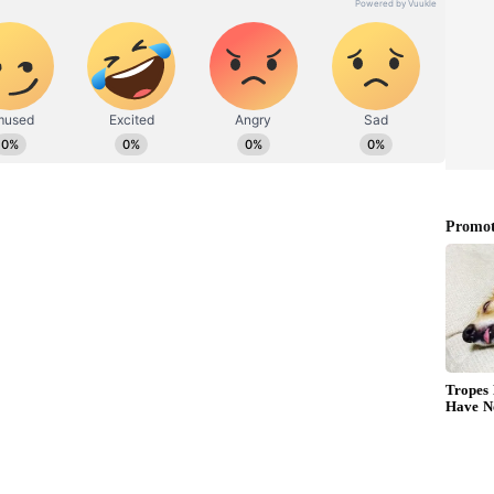
గ‌ళ‌వారం రోజు ఇక్క‌డ ఎన్నిక‌లు జ‌రిగాయి.
ిపాలిటీ ఛైర్‌పర్సన్ స్థానం అధికార కూటమి ద‌క్కించుకుంది.
 ఛైర్మన్, నెల్లూరు జిల్లా బుచ్చిరెడ్డిపాలెం నగర పంచాయతీలో
కార కూటమి గెలుచుకుంది. అలాగే, నెల్లూరు కార్పొరేషన్‌
లో రెండు డిప్యూటీ మేయర్ స్థానాలు కూడా అధికార కూట‌మికే