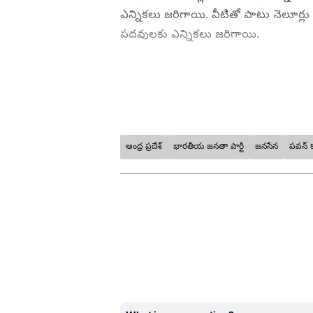
ఎన్నిక‌లు జ‌రిగాయి. వీటితో పాటు నెలూర్లు జి
పదవులకు ఎన్నికలు జ‌రిగాయి.
ఆంధ్ర ప్రదేశ్
భారతీయ జనతా పార్టీ
జనసేన
పవన్ క
ABOUT THE AUTHOR
Mahesh Rajamoni
MR
ప్రింట్-డిజిటల్ మీడియాలో తొమ్మిదేళ
రాజకీయాలు, సమకాలీన వార్తలు, రాజకీయ విశ్ల
అధికార కూట‌మిదే పైచేయి
పాలమూరు యూనివర్సిటీ నుంచి సైన్స్ డి
చేశారు. ఏటీఐ నుంచి టీచింగ్ మెథడాలజీ, 
తెలుగులో స్పోర్ట్ ఎడిటర్ గా ఉన్నారు.
రాష్ట్రంలోని వివిధ ప్రాంతాల్లో ఖాళీ అయిన
ఎన్నిక‌ల్లో అధికార కూట‌మి (టీడీపీ, బీజేప
వ‌ర‌కు 7 స్థానాల్ని అధికార కూటమి ద‌క్కిం