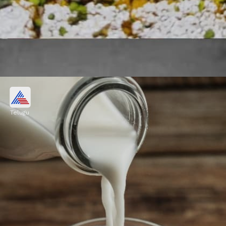
హార్మోన్ల అసమతుల్యత
Telugu
తీపి పదార్థాలు ఎక్కవగా తీసుకోవడం వల్ల రక్తంలో చక్కెర
స్థాయిని పెరిగి, ఇన్సులిన్ ను పెంచి హార్మోన్ల అసమతుల్యతకు
దారితీస్తాయి.