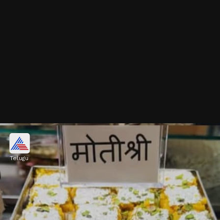
తీపి పదార్థాలు
Telugu
తీపి పదార్థాలు, బ్రెడ్, చక్కెర కలిసిన ధాన్యాలు, కేకులు,
మిఠాయిలు, సోడాలు లాంటివి ఎక్కువగా తీసుకోవడం వల్ల
మొటిమలు రావొచ్చు.