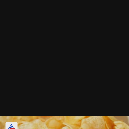
మద్యపానం