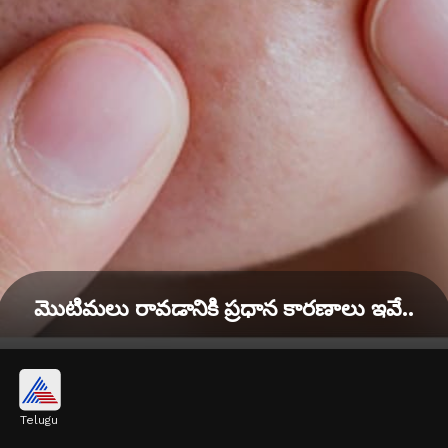
మొటిమలు రావడానికి ప్రధాన కారణాలు ఇవే..
Telugu