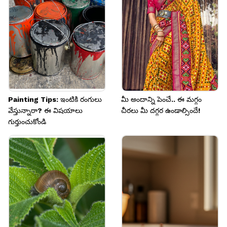
ఉంటాయి.
Painting Tips: ఇంటికి రంగులు
మీ అందాన్ని పెంచే.. ఈ మగ్గం
వేస్తున్నారా? ఈ విషయాలు
చీరలు మీ దగ్గర ఉండాల్సిందే!
గుర్తుంచుకోండి