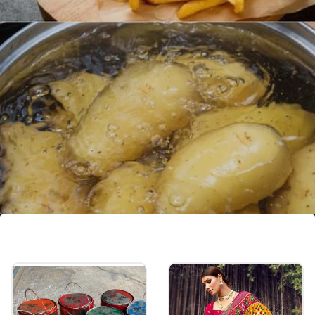
ఫాస్ట్ ఫుడ్
ఫాస్ట్ ఫుడ్, చిప్స్ లాంటి ఆహారాలు మొటిమలకు కారణం
కావచ్చు. వీటిలో సాధారణంగా అధిక కొవ్వు, చక్కెర
ఉంటాయి, అలాగే వీటిలో పోషక విలువలు తక్కువగా