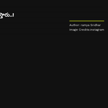
తారు..!
Author: ramya Sridhar
Image Credits:instagram