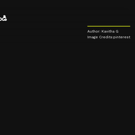
ండి
Author: Kavitha G
Image Credits:pinterest