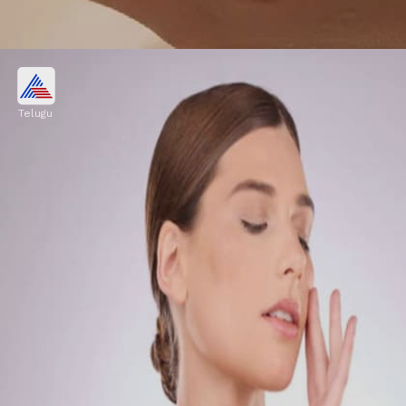
పగలు, రాత్రి వేర్వేరుగా వాడాలి
Telugu
పగటిపూట సూర్యరశ్మి నుంచి రక్షణ ఇచ్చే లైట్
మాయిశ్చరైజర్లు వాడాలి. రాత్రిపూట చర్మాన్ని రిపేర్ చేసే నైట్
క్రీమ్‌లను ఉపయోగించడం మంచిది.
Image credits: gemini ai