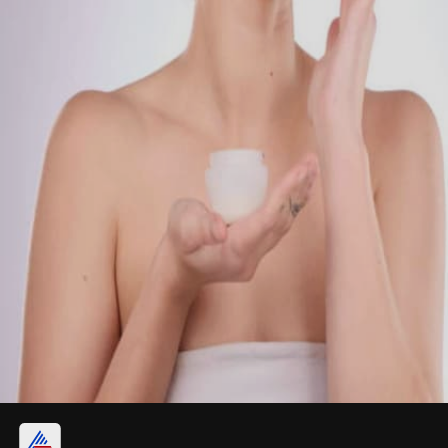
సెన్సిటివ్ స్కిన్ అయితే మరింత జాగ్రత్త