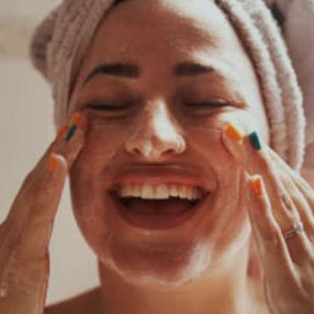
దద్దుర్లు వస్తాయి.
Image credits: Getty