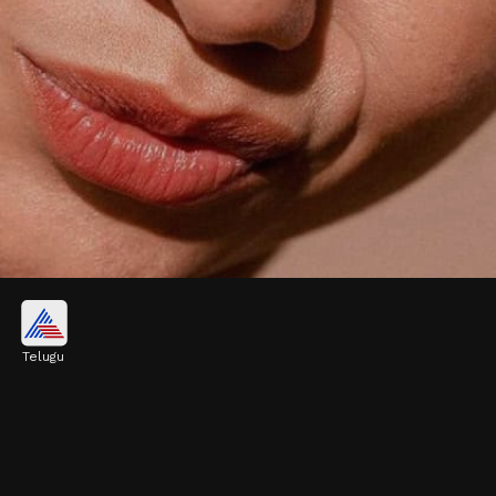
ముందు మీ స్కిన్ ఏ టైప్ తెలుసుకోండి
Telugu
మీది ఆయిలీ స్కిన్ అయితే 'ఆయిల్-ఫ్రీ' జెల్
మాయిశ్చరైజర్లు వాడాలి. అదే డ్రై స్కిన్ఉ న్నవాళ్లు తేమను
అందించే 'రిచ్ క్రీమ్స్' ఎంచుకోవడం ఉత్తమం.
Image credits: pinterest