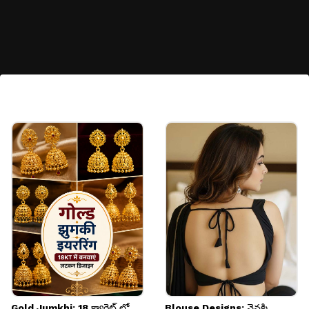
కాలాన్ని బట్టి మాయిశ్చరైజర్‌ మార్చాలి
వాతావరణం, సీజన్లు మారినప్పుడు మీ మాయిశ్చరైజర్‌ను
కూడా మార్చాలి. వేసవిలో తేలికగా ఉండేవి, చలికాలంలో
ఎక్కువ పోషణ ఇచ్చే క్రీమ్స్ వాడటం ఉత్తమం.
Image credits: Asianet News
Gold Jumkhi: 18 క్యారెట్ లో
Blouse Designs: వెనక్కి