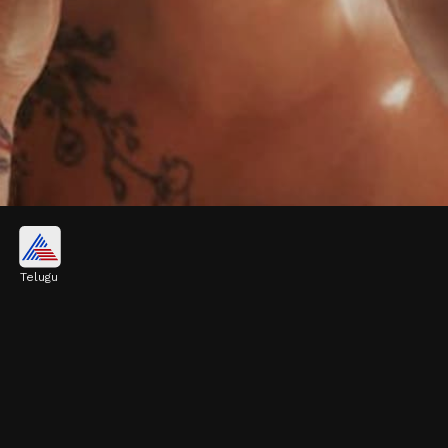
కాస్త తడిగా ఉన్నప్పుడే రాయాలి
Telugu
ముఖం కడుక్కున్న తర్వాత చర్మం పూర్తిగా ఆరకముందే
మాయిశ్చరైజర్ రాసుకోవాలి. ఇలా చేస్తే అది చర్మంలోకి బాగా
ఇంకుతుంది.
Image credits: Asianet News