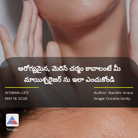
ఆరోగ్యమైన, మెరిసే చర్మం కావాలంటే మీ
మాయిశ్చరైజర్ ను ఇలా ఎంచుకోండి
WOMAN-LIFE
Author: Nandini Arava
MAY 16 2026
Image Credits:Getty
Telugu