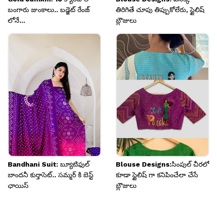
బంగారు జుంకాలు.. బడ్జెట్ రేంజ్
తిరిగితే చూపు తిప్పుకోలేరు, స్టైలిష్
లోనే...
బ్లౌజులు
Bandhani Suit: బ్యూటిఫుల్
Blouse Designs:సింపుల్ చీరలో
బాందనీ కుర్తాసెట్.. సమ్మర్ కి బెస్ట్
కూడా స్టైలిష్ గా కనిపించేలా చేసే
ఛాయిస్
బ్లౌజులు