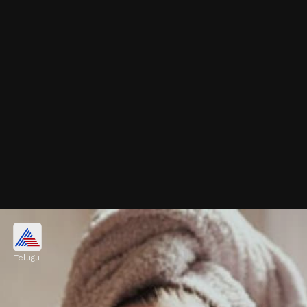
ప్యాచ్ టెస్ట్ తప్పనిసరి
Telugu
కొత్తగా ప్రొడక్ట్ కొన్నప్పుడు నేరుగా ముఖంపై రాయొద్దు.
ముందుగా చెవి లేదా చేతిపై కొద్దిగా రాసి, ఎలాంటి అలర్జీ
లేదని నిర్ధారించుకున్నాకే యూజ్ చేయాలి. లేదంటే ముఖంపై