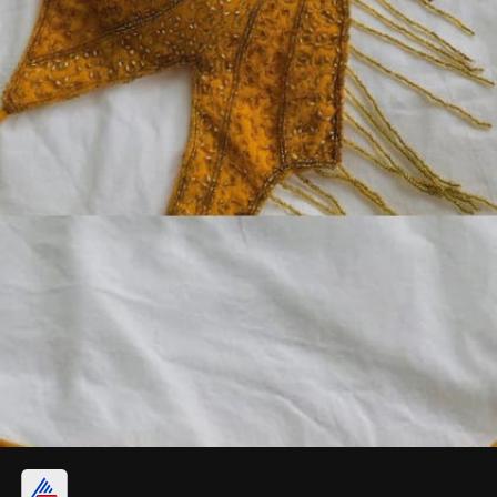
బటర్‌ఫ్లై కట్ బ్లౌజ్