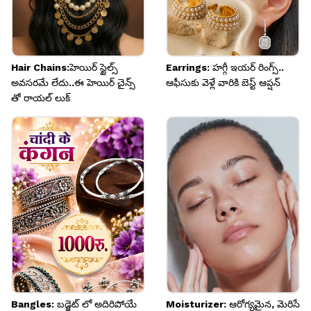
Hair Chains:హెయిర్ స్టైల్స్
Earrings: హగ్గీ ఇయర్ రింగ్స్..
అవసరమే లేదు..ఈ హెయిర్ చైన్స్
ఆఫీసుకు వెళ్లే వారికి బెస్ట్ ఆప్షన్
తో రాయల్ లుక్
Bangles: బడ్జెట్ లో అదిరిపోయే
Moisturizer: ఆరోగ్యమైన, మెరిసే