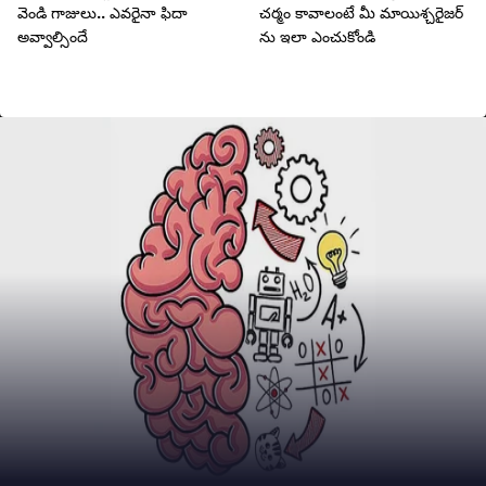
వెండి గాజులు.. ఎవరైనా ఫిదా
చర్మం కావాలంటే మీ మాయిశ్చరైజర్
అవ్వాల్సిందే
ను ఇలా ఎంచుకోండి