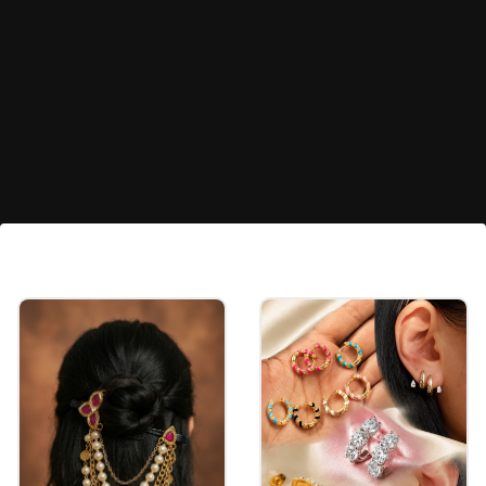
బ్యాక్ బో బ్లౌజ్
వెల్వెట్ ఫ్యాబ్రిక్‌తో బ్యాక్ బో బ్లౌజ్ డిజైన్ చేయించుకోవచ్చు.
ఇలాంటి బ్లౌజ్‌లు ప్లెయిన్‌గా ఉంటేనే చాలా అందంగా
కనిపిస్తాయి.
Image credits: instagram