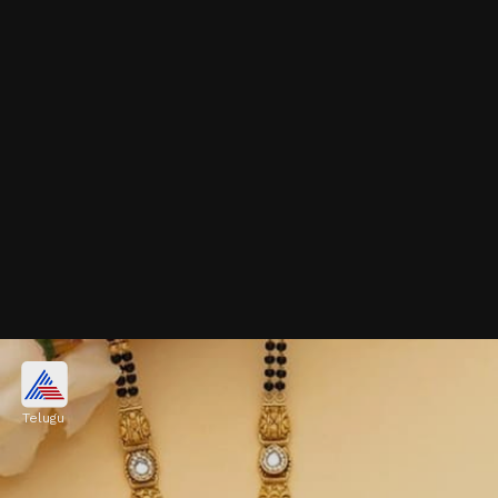
టెంపుల్ స్టైల్ నల్లపూసలదండ
Telugu
టెంపుల్ జ్యువెలరీ ప్రస్తుతం ట్రెండ్ లో ఉంది. చిన్న
నల్లపూసలు, లక్ష్మీదేవి డిజైన్ లో ఉన్న హెవీ గోల్డ్ లాకెట్ మీ
అందాన్ని రెట్టింపు చేస్తుంది. రాయల్ లుక్ ఇస్తుంది.