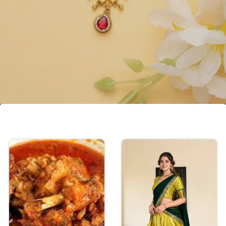
జాలి వర్క్ నల్లపూసలదండ
జాలి వర్క్ లాకెట్ తో ఉన్న ఈ ట్రెడిషనల్ డిజైన్ లాంగ్
నల్లపూసల దండ వేసుకుంటే చాలా అందంగా ఉంటుంది. 20
గ్రాముల్లో చేయించుకోవచ్చు.
Image credits: instagram