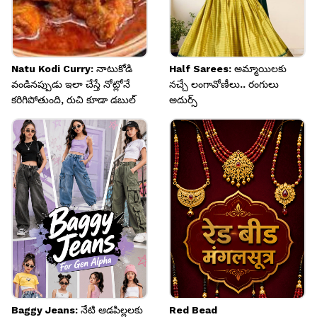
Natu Kodi Curry: నాటుకోడి
Half Sarees: అమ్మాయిలకు
వండినప్పుడు ఇలా చేస్తే నోట్లోనే
నచ్చే లంగావోణీలు.. రంగులు
కరిగిపోతుంది, రుచి కూడా డబుల్
అదుర్స్
Baggy Jeans: నేటి ఆడపిల్లలకు
Red Bead