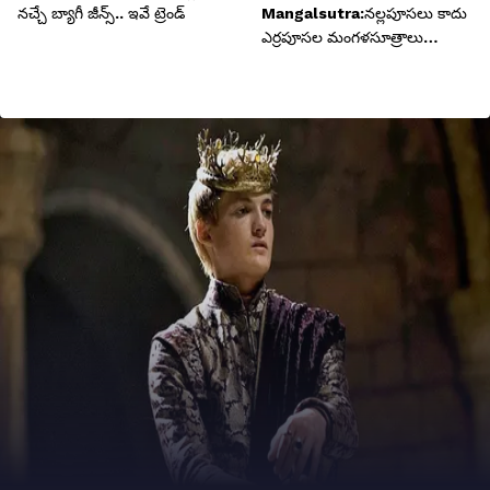
నచ్చే బ్యాగీ జీన్స్.. ఇవే ట్రెండ్
Mangalsutra:నల్లపూసలు కాదు
ఎర్రపూసల మంగళసూత్రాలు
ఎంతందమో