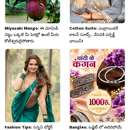
Miyazaki Mango: ఈ మామిడి
Cotton Suits: ఎంబ్రాయిడరీ
చెట్టు ఒక్కటి మీ పెరట్లో ఉంటే మీరు
కాటన్ సూట్స్.. వేసవికి పర్ఫెక్ట్
కోటీశ్వరులైపోతారు
ఛాయిస్!
Fashion Tips: సన్నని బోర్డర్
Bangles: బడ్జెట్ లో అదిరిపోయే