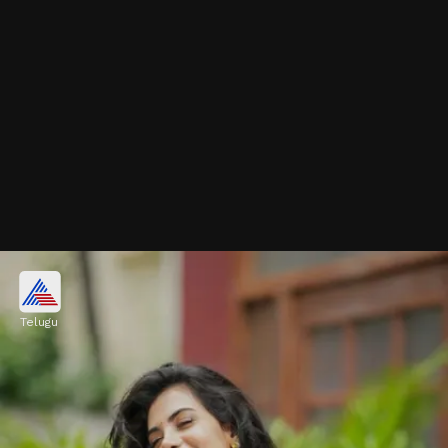
స్టైలిష్ బ్లౌజు డిజైన్
Telugu
ఫ్రంట్ పార్ట్ లో శారీ క్లాత్ తో డిజైన్ చేసిన ఈ బ్లౌజు
వేసుకుంటే చాలా అందంగా కనిపిస్తుంది. బోట్ నెక్ చిన్న చిన్న
పూసలు, ఎల్బో స్లీవ్స్ బ్లౌజు అందాన్ని మరింత పెంచాయి.
Image credits: Pinterest