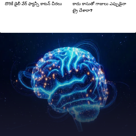
దొరికే డైలీ వేర్ ఫ్యాన్సీ కాటన్ చీరలు
కాదు కాసుతో గాజులు ఎప్పుడైనా
ట్రై చేశారా?