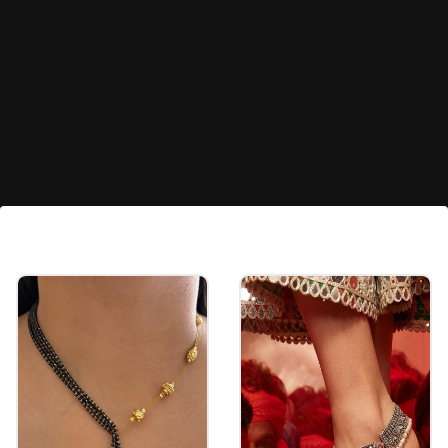
రాయల్ బ్లూ బ్లౌజ్
ఎల్బో స్లీవ్స్, జీరో నెక్, గోల్డెన్ ప్రింట్ తో ఉన్న ఈ రాయల్ బ్లూ
కలర్ బ్లౌజ్ మీకు గ్రాండ్ లుక్ ఇస్తుంది. కాంట్రాస్ట్ కలర్ శారీస్
తో చక్కగా సెట్ అవుతుంది.
Image credits: instagram\google gemini