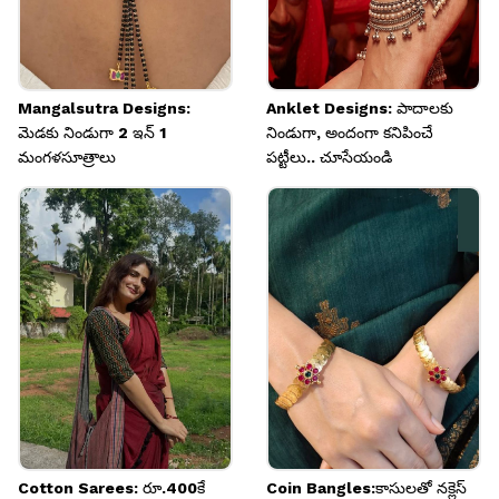
Mangalsutra Designs:
Anklet Designs: పాదాలకు
మెడకు నిండుగా 2 ఇన్ 1
నిండుగా, అందంగా కనిపించే
మంగళసూత్రాలు
పట్టీలు.. చూసేయండి
Cotton Sarees: రూ.400కే
Coin Bangles:కాసులతో నక్లెస్