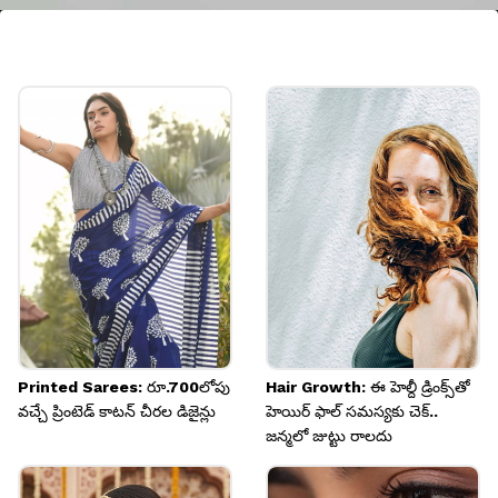
స్టార్ లాకెట్ చార్మ్ బ్రేస్‌లెట్
క్యూట్, ట్రెండీ డిజైన్లు ఇష్టపడేవారికి స్టార్ లాకెట్ చార్మ్
సిల్వర్ బ్రేస్‌లెట్ మంచి ఆప్షన్. దీనిపై ఉండే స్టోన్ వర్క్ దీన్ని
మరింత స్టైలిష్‌గా మారుస్తుంది. చేతులకు అందంగా
ఉంటాయి
Image credits: instagram
Printed Sarees: రూ.700లోపు
Hair Growth: ఈ హెల్దీ డ్రింక్స్‌తో
వచ్చే ప్రింటెడ్ కాటన్ చీరల డిజైన్లు
హెయిర్ ఫాల్ సమస్యకు చెక్..
జన్మలో జుట్టు రాలదు