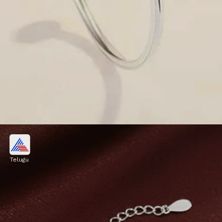
సిల్వర్ బ్రేస్లేట్..
Telugu
మీరు ఎవరికైనా గిఫ్ట్ ఇవ్వాలంటే ఈ వెండి బ్రేస్లేట్ మంచి
ఆప్షన్. ఇవి బడ్జెట్ రేంజ్ లోనే లభిస్తాయి. బంగారం కొనలేని
వారికి ఇవి బెస్ట్ ఆప్షన్.
Image credits: instagram