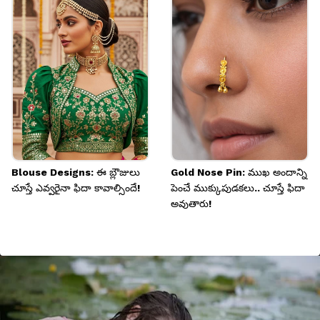
Blouse Designs: ఈ బ్లౌజులు
Gold Nose Pin: ముఖ అందాన్ని
చూస్తే ఎవ్వరైనా ఫిదా కావాల్సిందే!
పెంచే ముక్కుపుడకలు.. చూస్తే ఫిదా
అవుతారు!