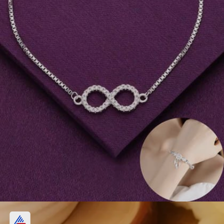
ఇన్ఫినిటీ పెండెంట్ సిల్వర్ బ్రేస్‌లెట్