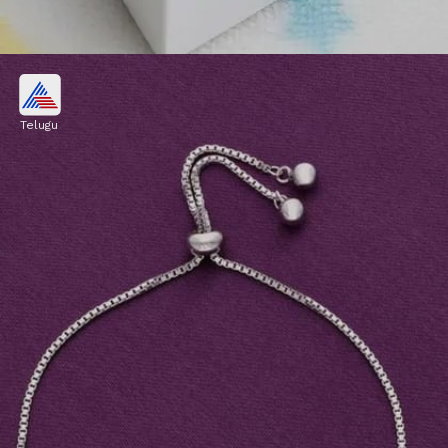
ఫ్లోరల్ మోటిఫ్స్ సిల్వర్ బ్రేస్‌లెట్
Telugu
ఫ్లోరల్ మోటిఫ్స్ డిజైన్ ఉన్న సిల్వర్ బ్రేస్‌లెట్‌ను ప్రేమకు,
ఎప్పటికీ తోడుంటాననే దానికి ప్రతీకగా భావిస్తారు. అందుకే
రిలేషన్‌షిప్ గిఫ్ట్ కోసం ఇది మంచి ఆప్షన్.
Image credits: gemini ai