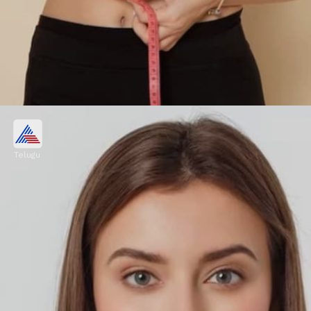
బరువు తగ్గడంలో
Telugu
ఖాళీ కడపుతో జీరా వాటర్‌ తాగితే మెటబాలిజం
పెరుగుతుంది. అదే విధంగా ఇందులోని ఫైబర్‌ కంటెంట్‌
కడుపు నిండిన భావనను కలిగిస్తుంది.
Image credits: Social Media