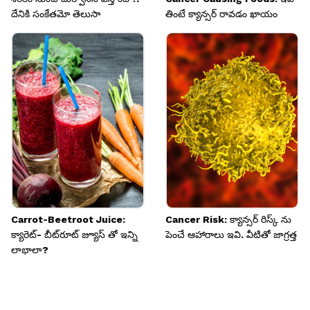
దేనికి సంకేతమో తెలుసా
తింటే క్యాన్సర్ రావడం ఖాయం
Carrot-Beetroot Juice:
Cancer Risk: క్యాన్సర్ రిస్క్ ను
క్యారెట్- బీట్‌రూట్ జ్యూస్ తో ఇన్ని
పెంచే ఆహారాలు ఇవి. వీటితో జాగ్రత్త
లాభాలా?