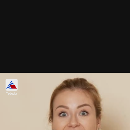
జీర్ణవ్యవస్థ
Telugu
జీలకర్ర నీటిలో డైజెస్టివ్‌ ఎంజమైమ్స్‌ ఉంటాయి. ఇవి
కడుపుబ్బరం, అసిడిటీ వంటి సమస్యలను తగ్గించడంలో
ఉపయోగపడుతుంది.
Image credits: Freepik