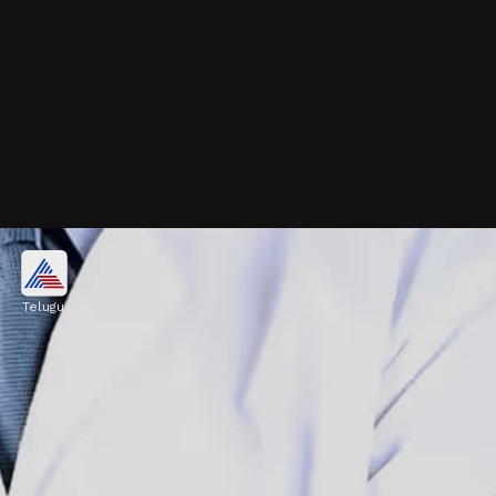
రోగనిరోధక శక్తి
Telugu
జీలకర్రలో విటమిన్‌ సి, ఐరన్‌ పుష్కలంగా ఉంటాయి. ఇవి
రోగనిరోధక శక్తిని పెంచడంలో కీలక పాత్ర పోషిస్తుంది.
Image credits: Getty