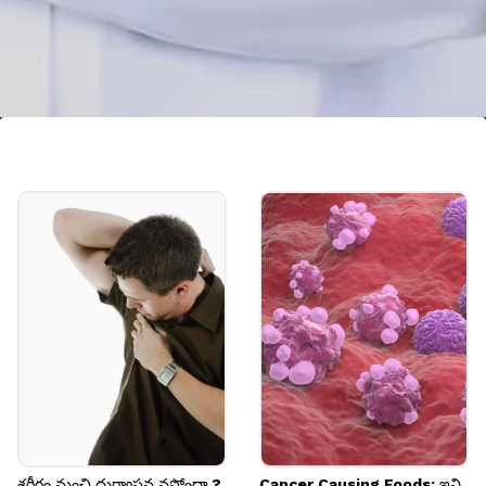
గమనిక
పైన తెలిపిన విషయాలు కేవలం ప్రాథమిక సమాచారం మేరకు
మాత్రమే. ఆరోగ్యానికి సంబంధించి వైద్యుల సూచనలే
పాటించాలి.
Image credits: our own
శరీరం నుంచి దుర్వాసన వస్తోందా.?
Cancer Causing Foods: ఇవి