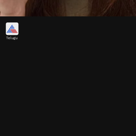
హైడ్రేషన్‌
Telugu
జీరా వాటర్‌లో ఉండే పొటాషియం, మెగ్నీషియం వంటి
ఎలక్ట్రోలైట్స్‌ శరీరాన్ని డీహైడ్రేషన్‌కు గురి కాకుండా
చూడడంలో ఉపయోగపడుతుంది.
Image credits: Social Media