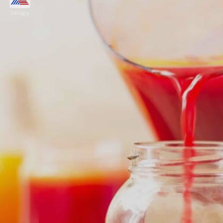
Telugu
పొటాషియం అధికంగా ఉండే బీట్‌రూట్- క్యారెట్ జ్యూస్
తాగడం వల్ల గుండె ఆరోగ్యంగా ఉంటుంది.
Image credits: Getty