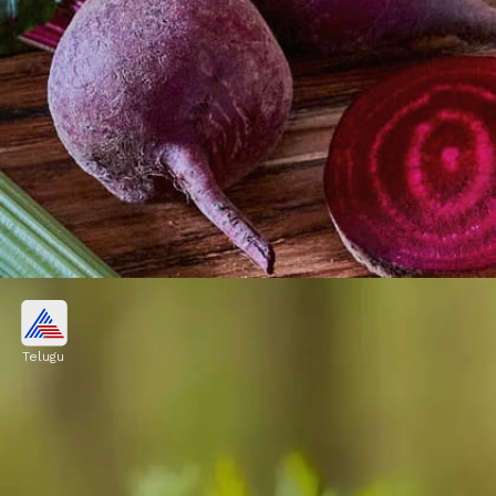
తక్షణ శక్తి
Telugu
బీట్‌రూట్- క్యారెట్ జ్యూసులో విటమిన్లు, ఖనిజాలు,
యాంటీఆక్సిడెంట్లు పుష్కలంగా ఉంటాయి. ఇవి శరీరానికి
తక్షణ శక్తినిస్తాయి.
Image credits: Getty