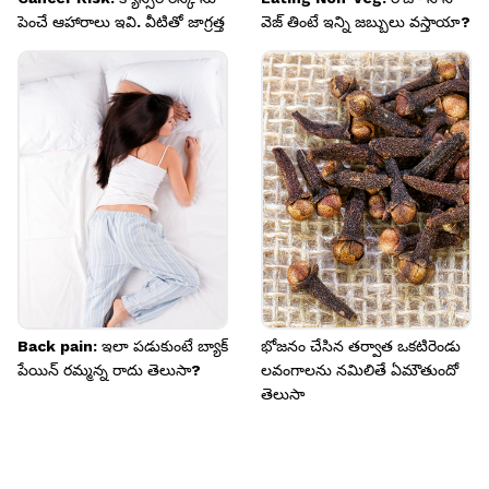
పెంచే ఆహారాలు ఇవి. వీటితో జాగ్రత్త
వెజ్ తింటే ఇన్ని జబ్బులు వస్తాయా?
Back pain: ఇలా పడుకుంటే బ్యాక్
భోజనం చేసిన తర్వాత ఒకటిరెండు
పేయిన్ రమ్మన్న రాదు తెలుసా?
లవంగాలను నమిలితే ఏమౌతుందో
తెలుసా