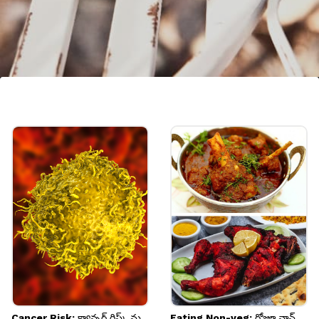
చర్మం
క్యారెట్, బీట్‌రూట్‌లలో విటమిన్ సి ఉంటుంది. ఇది చర్మ
ఆరోగ్యానికి చాలా మంచిది.
Image credits: Getty
Cancer Risk: క్యాన్సర్ రిస్క్ ను
Eating Non-veg: రోజూ నాన్