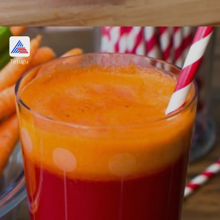
జీర్ణక్రియ
Telugu
క్యారెట్, బీట్‌రూట్‌లలో ఫైబర్ ఉంటుంది. వీటి జ్యూస్
జీర్ణక్రియను మెరుగుపరుస్తుంది.
Image credits: Getty