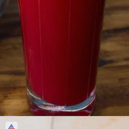
గుండె ఆరోగ్యం