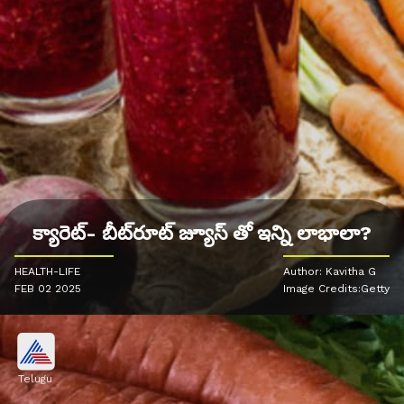
క్యారెట్- బీట్‌రూట్ జ్యూస్ తో ఇన్ని లాభాలా?
HEALTH-LIFE
Author: Kavitha G
FEB 02 2025
Image Credits:Getty
Telugu